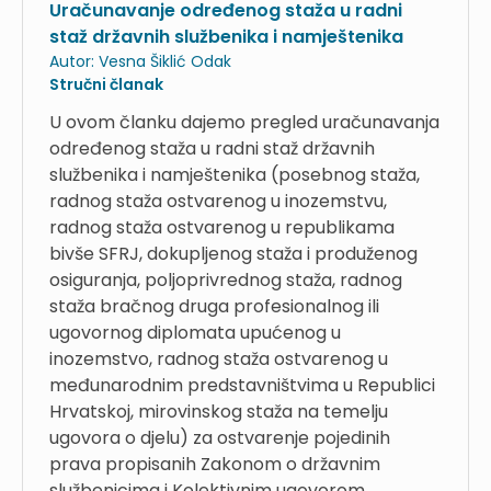
Uračunavanje određenog staža u radni
staž državnih službenika i namještenika
Autor:
Vesna Šiklić Odak
Stručni članak
U ovom članku dajemo pregled uračunavanja
određenog staža u radni staž državnih
službenika i namještenika (posebnog staža,
radnog staža ostvarenog u inozemstvu,
radnog staža ostvarenog u republikama
bivše SFRJ, dokupljenog staža i produženog
osiguranja, poljoprivrednog staža, radnog
staža bračnog druga profesionalnog ili
ugovornog diplomata upućenog u
inozemstvo, radnog staža ostvarenog u
međunarodnim predstavništvima u Republici
Hrvatskoj, mirovinskog staža na temelju
ugovora o djelu) za ostvarenje pojedinih
prava propisanih Zakonom o državnim
službenicima i Kolektivnim ugovorom.