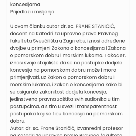
koncesijama
Prijedlozi i mišljenja
U ovom članku autor dr. sc. FRANE STANIČIĆ,
docent na Katedri za upravno pravo Pravnog
fakulteta Sveučilišta u Zagrrebu, iznosi određene
dvojbe u primjeni Zakona o koncesijama i Zakona
o pomorskom dobru i morskim lukama. Također,
iznosi svoje stajalište da se na postupke dodjele
koncesija na pomorskom dobru može i mora
primjenjivati, uz Zakon o pomorskom dobru i
morskim lukama, i Zakon o koncesijama kako bi
se osigurala zakonitost dodjela koncesija,
jedinstvena pravna zaštita svih sudionika u tim
postupcima, a s tim u svezi i transparentnost
postupaka koji se tiču koncesija na pomorskom
dobru.
Autor: dr. sc. Frane Staničić, Izvanredni profesor
na Katedri za upravno pravo Pravnog fakulteta