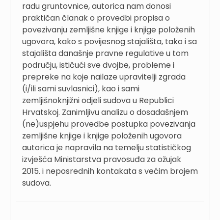
radu gruntovnice, autorica nam donosi
praktičan članak o provedbi propisa o
povezivanju zemljišne knjige i knjige položenih
ugovora, kako s povijesnog stajališta, tako i sa
stajališta današnje pravne regulative u tom
području, ističući sve dvojbe, probleme i
prepreke na koje nailaze upravitelji zgrada
(i/ili sami suvlasnici), kao i sami
zemljišnoknjižni odjeli sudova u Republici
Hrvatskoj. Zanimljivu analizu o dosadašnjem
(ne)uspjehu provedbe postupka povezivanja
zemljišne knjige i knjige položenih ugovora
autorica je napravila na temelju statističkog
izvješća Ministarstva pravosuđa za ožujak
2015. i neposrednih kontakata s većim brojem
sudova.