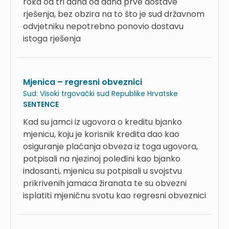
roka od tri dana od dana prve dostave
rješenja, bez obzira na to što je sud državnom
odvjetniku nepotrebno ponovio dostavu
istoga rješenja
Mjenica – regresni obveznici
Sud:
Visoki trgovački sud Republike Hrvatske
SENTENCE
Kad su jamci iz ugovora o kreditu bjanko
mjenicu, koju je korisnik kredita dao kao
osiguranje plaćanja obveza iz toga ugovora,
potpisali na njezinoj poleđini kao bjanko
indosanti, mjenicu su potpisali u svojstvu
prikrivenih jamaca žiranata te su obvezni
isplatiti mjeničnu svotu kao regresni obveznici