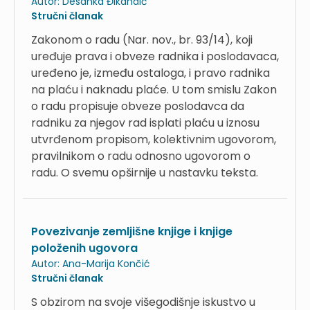
Autor:
Desanka Đikandić
Stručni članak
Zakonom o radu (Nar. nov., br. 93/14), koji
uređuje prava i obveze radnika i poslodavaca,
uređeno je, između ostaloga, i pravo radnika
na plaću i naknadu plaće. U tom smislu Zakon
o radu propisuje obveze poslodavca da
radniku za njegov rad isplati plaću u iznosu
utvrđenom propisom, kolektivnim ugovorom,
pravilnikom o radu odnosno ugovorom o
radu. O svemu opširnije u nastavku teksta.
Povezivanje zemljišne knjige i knjige
položenih ugovora
Autor:
Ana-Marija Končić
Stručni članak
S obzirom na svoje višegodišnje iskustvo u