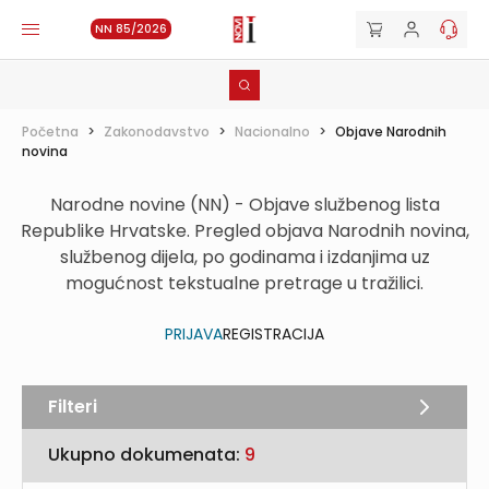
NN 85/2026
Početna
>
Zakonodavstvo
>
Nacionalno
>
Objave Narodnih
novina
Narodne novine (NN) - Objave službenog lista
Republike Hrvatske. Pregled objava Narodnih novina,
službenog dijela, po godinama i izdanjima uz
mogućnost tekstualne pretrage u tražilici.
PRIJAVA
REGISTRACIJA
Filteri
Ukupno dokumenata:
9