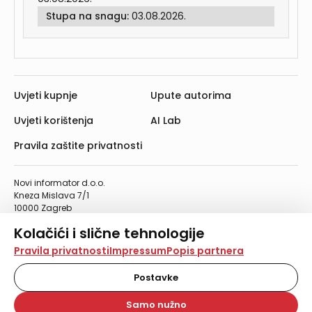
Stupa na snagu:
03.08.2026.
Uvjeti kupnje
Upute autorima
Uvjeti korištenja
AI Lab
Pravila zaštite privatnosti
Novi informator d.o.o.
Kneza Mislava 7/1
10000 Zagreb
Telefon: 01/4555-454
Kolačići i slične tehnologije
Telefaks: 01/4612-553
info@informator.hr
Na našoj web stranici koristimo kolačiće i slične
Pravila privatnosti
Impressum
Popis partnera
tehnologije za pohranu, čitanje i obradu informacija na
vašem uređaju. Time poboljšavamo korisničko iskustvo,
Postavke
PRATITE NAS:
analiziramo promet na stranici te prikazujemo sadržaje i
oglase koji vas zanimaju. Korisnički profili mogu se kreirati
Samo nužno