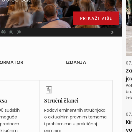
PRIKAŽI VIŠE
NFORMATOR
IZDANJA
07
Za
ja
Pot
br
kak
ksa
Stručni članci
00 sudskih
Radovi eminentnih stručnjaka
07
e moguće
o aktualnim pravnim temama
Ki
naprednom
i problemima u praktičnoj
vo
ključnim
primjeni.