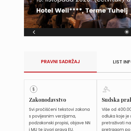
I VIŠE
PRAVNI SADRŽAJ
LIST I
Zakonodavstvo
Sudska pra
Svi pročišćeni tekstovi zakona
Više od 400.0
s povijesnim verzijama,
odluka koje j
podzakonski propisi, objave NN
pretraživati 
i MU te izvori prava EU.
pretragom po 