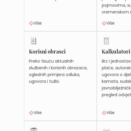
pojmovima, s
vremenskom r
Više
Više
Korisni obrasci
Kalkulatori
Preko tisuću aktualnih
Brz i jednosta
službenih i korisnih obrazaca,
plaće, autors
oglednih primjera odluka,
ugovora o djel
ugovora i tužbi.
kamata, sudski
javnobilježnički
pregled odvjet
Više
Više