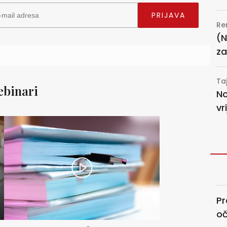
Re
(N
za
Ta
binari
No
vr
Pr
oč