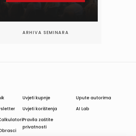
ARHIVA SEMINARA
ik
Uvjeti kupnje
Upute autorima
sletter
Uvjeti korištenja
AI Lab
Kalkulatori
Pravila zaštite
privatnosti
Obrasci