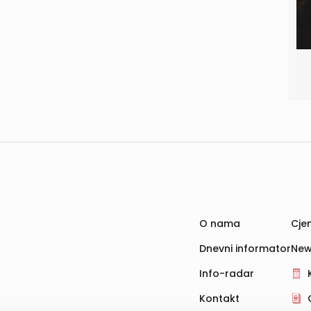
O nama
Cjen
Dnevni informator
New
Info-radar
Kontakt