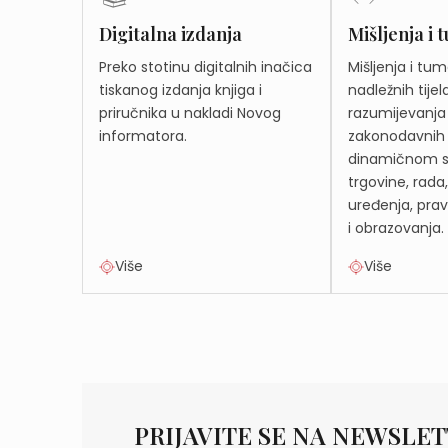
Digitalna izdanja
Mišljenja i
Preko stotinu digitalnih inačica
Mišljenja i tu
tiskanog izdanja knjiga i
nadležnih tijel
priručnika u nakladi Novog
razumijevanja
informatora.
zakonodavnih 
dinamičnom sv
trgovine, rada
uređenja, prav
i obrazovanja.
Više
Više
PRIJAVITE SE NA NEWSLET