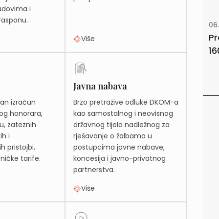
udovima i
asponu.
06
Pr
Više
16
Javna nabava
van izračun
Brzo pretražive odluke DKOM-a
kog honorara,
kao samostalnog i neovisnog
u, zateznih
državnog tijela nadležnog za
h i
rješavanje o žalbama u
h pristojbi,
postupcima javne nabave,
ničke tarife.
koncesija i javno-privatnog
partnerstva.
Više