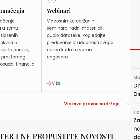
 tumačenja
Webinari
mačenja
Videosnimke održanih
a u svrhu
seminara, radni materijali i
 složenih
audio datoteke. Pogledajte
okvira u
predavanje iz udobnosti svoga
ijetu poreza,
doma kada to vama
, prostornog
odgovara.
osuđa, financija
Ma
Više
Dn
Di
Vidi sve pravne sadržaje
To
Za
na
TER I NE PROPUSTITE NOVOSTI
do