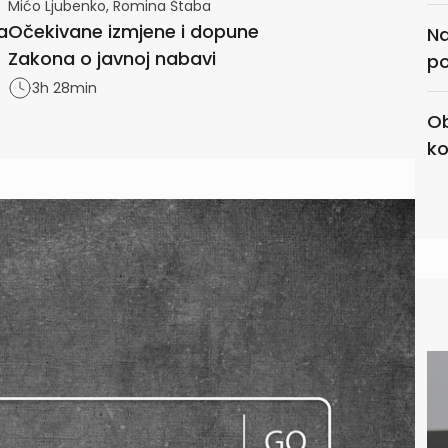
Mićo Ljubenko, Romina Štaba
a
Očekivane izmjene i dopune
Na
Zakona o javnoj nabavi
po
3h 28min
Ob
ko