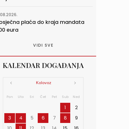
.08.2026.
osječna plaća do kraja mandata
00 eura
VIDI SVE
KALENDAR DOGAĐANJA
Kolovoz
Pon
Uto
Sri
Čet
Pet
Sub
Ned
1
2
3
4
5
6
7
8
9
10
11
12
13
14
15
16