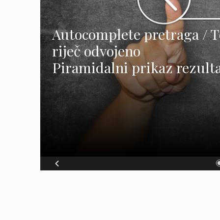
Autocomplete pretraga / To
riječ odvojeno
Piramidalni prikaz rezult
I VIŠE