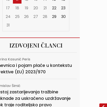
17
18
19
20
21
22
23
24
25
26
27
28
29
30
31
IZDVOJENI ČLANCI
rina Kasunić Peris
evnica i pojam plaće u kontekstu
rektive (EU) 2023/970
mislav Šimić
stoj zastarijevanja tražbine
knade za uskraćeno uzdržavanje
k traje roditeljsko pravo