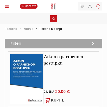
NN 85/2026
Početna
>
Izdanja
>
Tiskana izdanja
Filteri
Zakon o parničnom
postupku
20,00 €
CIJENA:
KUPITE