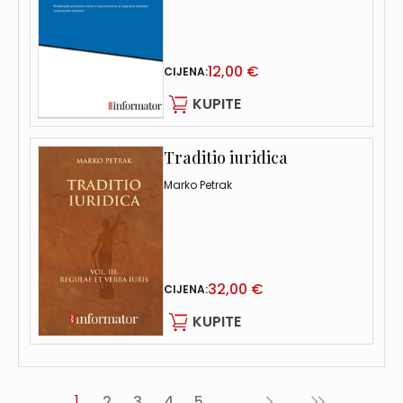
12,00 €
CIJENA:
KUPITE
Traditio iuridica
Marko Petrak
32,00 €
CIJENA:
KUPITE
1
2
3
4
5
...
Sljedeća
Posljednja