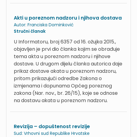
Akti u poreznom nadzoru i njihova dostava
Autor:
Franciska Dominković
Stručni članak
U Informatoru, broj 6357 od 16. ožujka 2015.,
objavljen je prvi dio članka kojim se obrađuje
tema akta u poreznom nadzoru i njihove
dostave. U drugom dijelu članka autorica daje
prikaz dostave akata u poreznom nadzoru,
pritom prikazujući odredbe Zakona o
izmjenama i dopunama Općeg poreznog
zakona (Nar. nov., br. 26/15), koje se odnose
na dostavu akata u poreznom nadzoru.
Revizija – dopuštenost revizije
Sud:
Vrhovni sud Republike Hrvatske