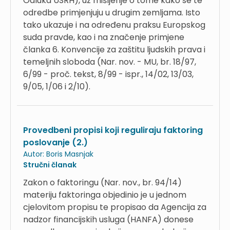
Odluka USRH), uz mišljenje o tome kako se te
odredbe primjenjuju u drugim zemljama. Isto
tako ukazuje i na određenu praksu Europskog
suda pravde, kao i na značenje primjene
članka 6. Konvencije za zaštitu ljudskih prava i
temeljnih sloboda (Nar. nov. - MU, br. 18/97,
6/99 - proč. tekst, 8/99 - ispr., 14/02, 13/03,
9/05, 1/06 i 2/10).
Provedbeni propisi koji reguliraju faktoring
poslovanje (2.)
Autor:
Boris Masnjak
Stručni članak
Zakon o faktoringu (Nar. nov., br. 94/14)
materiju faktoringa objedinio je u jednom
cjelovitom propisu te propisao da Agencija za
nadzor financijskih usluga (HANFA) donese