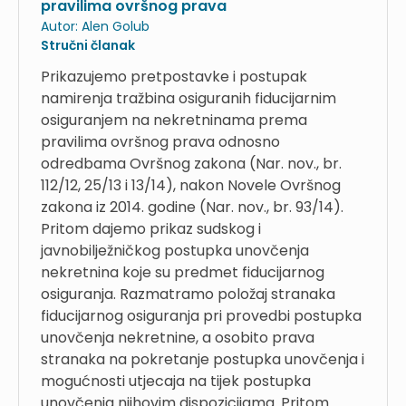
pravilima ovršnog prava
Autor:
Alen Golub
Stručni članak
Prikazujemo pretpostavke i postupak
namirenja tražbina osiguranih fiducijarnim
osiguranjem na nekretninama prema
pravilima ovršnog prava odnosno
odredbama Ovršnog zakona (Nar. nov., br.
112/12, 25/13 i 13/14), nakon Novele Ovršnog
zakona iz 2014. godine (Nar. nov., br. 93/14).
Pritom dajemo prikaz sudskog i
javnobilježničkog postupka unovčenja
nekretnina koje su predmet fiducijarnog
osiguranja. Razmatramo položaj stranaka
fiducijarnog osiguranja pri provedbi postupka
unovčenja nekretnine, a osobito prava
stranaka na pokretanje postupka unovčenja i
mogućnosti utjecaja na tijek postupka
unovčenja njihovim dispozicijama. Pritom