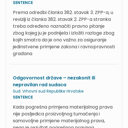
SENTENCE
Prema odredbi članka 382. stavak 3. ZPP-a, u
reviziji iz članka 382. stavak 2. ZPP-a stranka
treba određeno naznačiti pravno pitanje
zbog kojeg ju je podnijela i izložiti razloge zbog
kojih smatra da je ono važno za osiguranje
jedinstvene primjene zakona i ravnopravnosti
građana
Odgovornost države – nezakonit ili
nepravilan rad sudaca
Sud:
Vrhovni sud Republike Hrvatske
SENTENCE
Kada pogrešna primjena materijalnog prava
nije posljedica proizvoljnog tumačenja i
samovoljne primjene materijalnog prava,
nego je rezultat pogrešnog pravnog