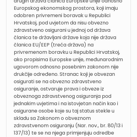
drugih država članica Europske unije odnosno
Europskog ekonomskog prostora, koji imaju
odobren privremeni boravak u Republici
Hrvatskoj, pod uvjetom da nisu obvezno
zdravstveno osigurani u jednoj od država
članica te državljani države koja nije država
članica EU/EEP (treća država) na
privremenom boravku u Republici Hrvatskoj,
ako propisima Europske unije, međunarodnim
ugovorom odnosno posebnim zakonom nije
drukčije određeno. Stranac koji je obvezan
osigurati se na obvezno zdravstveno
osiguranje, ostvaruje prava i obveze iz
obveznoga zdravstvenog osiguranja pod
jednakim uvjetima i na istovjetan način kao i
osigurane osobe koje su taj status stekle u
skladu sa Zakonom o obveznom
zdravstvenom osiguranju (Nar. nov., br. 80/13 i
137/13) te se na njega primjenjuju odredbe