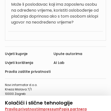
Može li poslodavac koji ima zaposlenu osobu
na određeno vrijeme, koristiti oslobođenje od
plaćanja doprinosa ako s tom osobom sklopi
ugovor na neodređeno vrijeme?
Uvjeti kupnje
Upute autorima
Uvjeti korištenja
AI Lab
Pravila zaštite privatnosti
Novi informator d.o.o.
Kneza Mislava 7/1
10000 Zagreb
Telefon: 01/4555-454
Kolačići i slične tehnologije
Telefaks: 01/4612-553
info@informator.hr
Na našoj web stranici koristimo kolačiće i slične
Pravila privatnosti
Impressum
Popis partnera