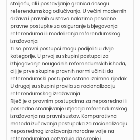
stoljeću, ali i postavljanje granica dosegu
referendumskog odlučivanja. U većini modernih
država i pravnih sustava nalazimo posebne
pravne postupke za osiguranje izbjegavanja
referenduma ili modeliranja referendumskog
izražavanja.
Ti se pravni postupci mogu podijeliti u dvije
kategorije. U prvoj su skupini postupci za
izbjegavanje neugodnih referendumskih ishoda,
cilj je prve skupine pravnih normi učiniti da
referendumski postupak ostane iznimno rijedak.
U drugoj su skupini pravila za racionalizaciju
referendumskog izražavanja.
Riječ je o pravnim postupcima za neposredno ili
posredno smanjivanje utjecaja referendumskog
izražavanja na pravni sustav. Komparativna
metoda izučavanja postupaka za racionalizaciju
neposrednog izražavanja narodne volje na
referendumima potvrđuje da širenje i