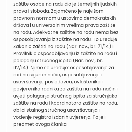
zaštite osobe na radu dio je temeljnih ljudskih
prava i sloboda. Zajamčeno je najvišom
pravnom normom u ustavima demokratskih
država i u univerzalnim vrelima prava zaštite
na radu. Adekvatne zaštite na radu nema bez
osposobljavanja iz zaštite na radu. To uređuje
Zakon o zaštiti na radu (Nar. nov., br. 71/14) i
Pravilnik o osposobljavanju iz zaštite na radu i
polaganju stručnog ispita (Nar. nov., br.
112/14). Njime se uređuje: osposobljavanje za
rad na siguran način, osposobljavanje i
usavršavanje poslodavca, ovlaštenika i
povjerenika radnika za zaštitu na radu, način i
uvjeti polaganja stručnog ispita za stručnjaka
zaštite na radu i koordinatora zaštite na radu,
oblici stalnog stručnog usavršavanja i
vođenje registra izdanih uvjerenja. To je i
predmet ovoga članka.