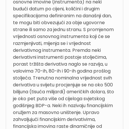
osnovne imovine (instrumenta) na neki
budući datum po cijeni, količini i drugim
specifikacijama definiranim na današnji dan,
te mogu biti obvezujući za obje ugovorne
strane ili samo za jednu stranu. S promjenom
vrijednosti osnovnog instrumenta koji će se
razmjenjivati, mijenja se i vrijednost
derivativnog instrumenta. Premda neki
derivativni instrumenti postoje stoljećima,
porast tržišta derivativa naglo se razvija, u
valovima 70-ih, 80-ih i 90-ih godina prošlog
stoljeća. Trenutna nominalna vrijednost svih
derivativa u svijetu procjenjuje se na oko 500
bilijuna (tisuća milijardi) američkih dolara, što
je oko pet puta više od cijeloga svjetskog
godišnjeg BDP-a. Neki ih nazivaju financijskim
oružjem za masovno uništenje. Upravo
zahvaljujući financijskim derivativima,
financijska imovina raste dinamičnije od