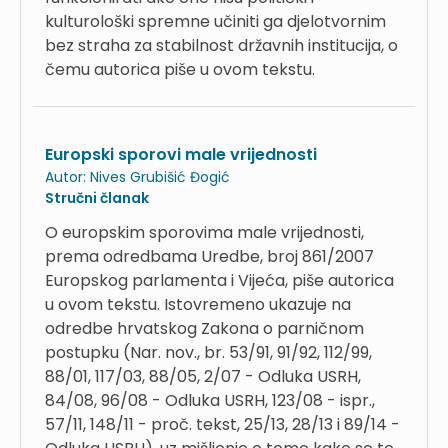
kulturološki spremne učiniti ga djelotvornim
bez straha za stabilnost državnih institucija, o
čemu autorica piše u ovom tekstu.
Europski sporovi male vrijednosti
Autor:
Nives Grubišić Đogić
Stručni članak
O europskim sporovima male vrijednosti,
prema odredbama Uredbe, broj 861/2007
Europskog parlamenta i Vijeća, piše autorica
u ovom tekstu. Istovremeno ukazuje na
odredbe hrvatskog Zakona o parničnom
postupku (Nar. nov., br. 53/91, 91/92, 112/99,
88/01, 117/03, 88/05, 2/07 - Odluka USRH,
84/08, 96/08 - Odluka USRH, 123/08 - ispr.,
57/11, 148/11 - proč. tekst, 25/13, 28/13 i 89/14 -