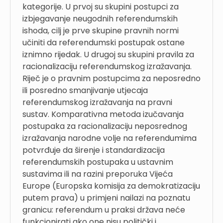
kategorije. U prvoj su skupini postupci za
izbjegavanje neugodnih referendumskih
ishoda, cilj je prve skupine pravnih normi
učiniti da referendumski postupak ostane
iznimno rijedak. U drugoj su skupini pravila za
racionalizaciju referendumskog izražavanja.
Riječ je o pravnim postupcima za neposredno
ili posredno smanjivanje utjecaja
referendumskog izražavanja na pravni
sustav. Komparativna metoda izučavanja
postupaka za racionalizaciju neposrednog
izražavanja narodne volje na referendumima
potvrđuje da širenje i standardizacija
referendumskih postupaka u ustavnim
sustavima ili na razini preporuka Vijeća
Europe (Europska komisija za demokratizaciju
putem prava) u primjeni nailazi na poznatu
granicu: referendum u praksi država neće
funkcionirati ako one nisu politički i