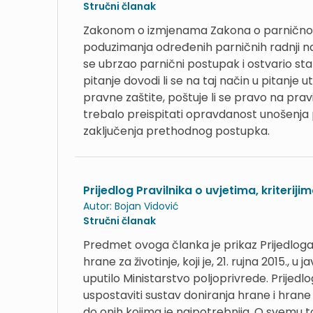
Stručni članak
Zakonom o izmjenama Zakona o parničnom p
poduzimanja određenih parničnih radnji na
se ubrzao parnični postupak i ostvario s
pitanje dovodi li se na taj način u pitanje
pravne zaštite, poštuje li se pravo na prav
trebalo preispitati opravdanost unošenja 
zaključenja prethodnog postupka.
Prijedlog Pravilnika o uvjetima, kriteriji
Autor:
Bojan Vidović
Stručni članak
Predmet ovoga članka je prikaz Prijedloga P
hrane za životinje, koji je, 21. rujna 2015.
uputilo Ministarstvo poljoprivrede. Prijedl
uspostaviti sustav doniranja hrane i hrane 
do onih kojima je najpotrebnija. O svemu 