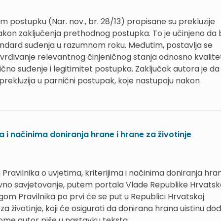
ostupku (Nar. nov., br. 28/13) propisane su prekluzije
kon zaključenja prethodnog postupka. To je učinjeno da 
tandard suđenja u razumnom roku. Međutim, postavlja se
 utvrđivanje relevantnog činjeničnog stanja odnosno kvalite
ično suđenje i legitimitet postupka. Zaključak autora je da 
prekluzija u parnični postupak, koje nastupaju nakon
ma i načinima doniranja hrane i hrane za životinje
ravilnika o uvjetima, kriterijima i načinima doniranja hran
, u javno savjetovanje, putem portala Vlade Republike Hrvatsk
ogom Pravilnika po prvi će se put u Republici Hrvatskoj
za životinje, koji će osigurati da donirana hrana uistinu do
tome autor piše u nastavku teksta.