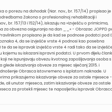
a o porezu na dohodak (Nar. nov., br. 157/14) propisao je
odredbama Zakona o profesionalnoj rehabilitaciji i
v., br. 157/13 i 152/14), iskazuju na »Izvješću o primicima,
ima za obvezna osiguranja na dan __« - Obrazac JOPPD p
ravilnikom propisano je da kad se podnose podatci pod IX
se oznaka 4, da se izvješće vrste 4 podnosi kao posebna
B te da se ispravak izvješća vrste 4 radi tako da se izvješć
 kojemu su iskazani ispravni podatci. U prvom dijelu član
 koji ne ispunjavaju obvezu kvotnog zapošljavanja osoba s
a glede iskazivanja obveze za mjesec siječanj 2015. i
podnošenje Obrasca istovremeno s isplatom naknade. U
erima prikazujemo iskazivanje obveze za ostale mjesece -
 ali unutar mjeseca, zatim iskazivanje obveze za ostale
jeseca za protekli mjesec te naposljetku ispravak Obrasc
.