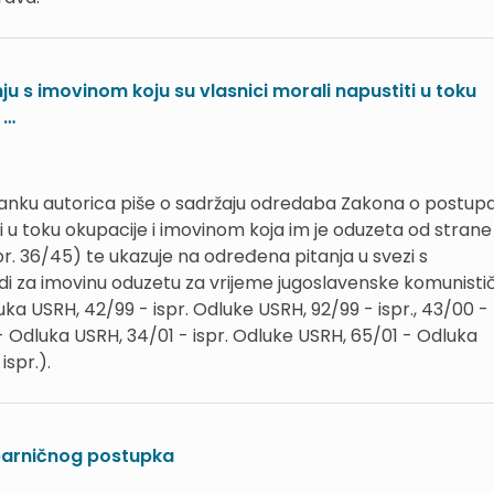
 s imovinom koju su vlasnici morali napustiti u toku
 …
anku autorica piše o sadržaju odredaba Zakona o postup
ti u toku okupacije i imovinom koja im je oduzeta od strane
br. 36/45) te ukazuje na određena pitanja u svezi s
i za imovinu oduzetu za vrijeme jugoslavenske komunisti
luka USRH, 42/99 - ispr. Odluke USRH, 92/99 - ispr., 43/00 -
- Odluka USRH, 34/01 - ispr. Odluke USRH, 65/01 - Odluka
ispr.).
 parničnog postupka