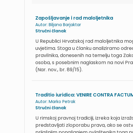
Zapošljavanje i rad maloljetnika
Autor:
Biljana Barjaktar
Stručni članak
U Republici Hrvatskoj rad maloljetnika mog
uvjetima. Stoga u članku analiziramo odred
pravilnika, donesenih na temelju toga Zakon
osoba, s posebnim naglaskom na novi Pravi
(Nar. nov., br. 89/15).
Traditio iuridica: VENIRE CONTRA FACT
Autor:
Marko Petrak
Stručni članak
U rimskoj pravnoj tradiciji, izreka koja i
predstavljati zloporabu prava, ako se ostv
prijašnjim ponašanjem ovlaštenika toga p