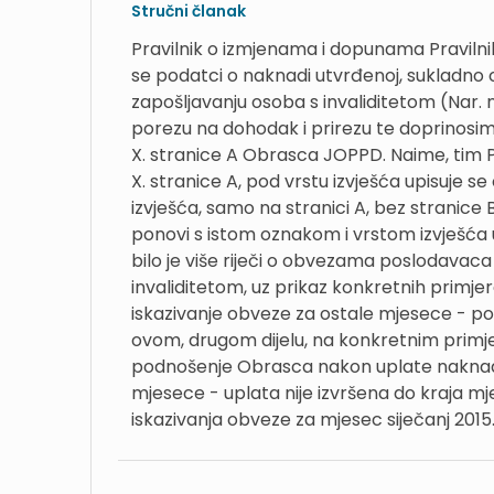
Stručni članak
Pravilnik o izmjenama i dopunama Pravilnik
se podatci o naknadi utvrđenoj, sukladno 
zapošljavanju osoba s invaliditetom (Nar. no
porezu na dohodak i prirezu te doprinos
X. stranice A Obrasca JOPPD. Naime, tim P
X. stranice A, pod vrstu izvješća upisuje 
izvješća, samo na stranici A, bez stranice 
ponovi s istom oznakom i vrstom izvješća u
bilo je više riječi o obvezama poslodavaca
invaliditetom, uz prikaz konkretnih primjer
iskazivanje obveze za ostale mjesece - 
ovom, drugom dijelu, na konkretnim primj
podnošenje Obrasca nakon uplate naknade,
mjesece - uplata nije izvršena do kraja m
iskazivanja obveze za mjesec siječanj 2015