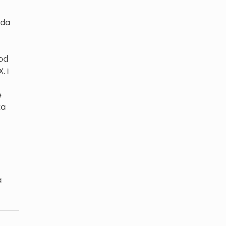
 da
od
. i
e
ka
a