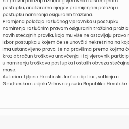
na pravni položaj razlučnog vjerovnika u stečajnom
postupku, analiziramo njegov promijenjeni položaj u
postupku namirenja osiguranih tražbina.
Promjena položaja razlučnog vjerovnika u postupku
namirenja razlučnim pravom osiguranih tražbina proizlaz
novih stečajnih pravila, koja mu više ne ostavljaju pravo 
izbor postupka u kojem će se unovčiti nekretnina na kojo
ima ustanovljeno pravo, te na pravilima prema kojima ć
kroz obračun troškova unovčenja, i taj vjerovnik participi
u namirenju troškova postupka i ostalih obveza stečajn
mase.
Autorica: Ljiljana Hrastinski Jurčec dipl. iur., sutkinja u
Građanskom odjelu Vrhovnog suda Republike Hrvatske