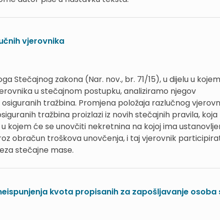
učnih vjerovnika
 Stečajnog zakona (Nar. nov., br. 71/15), u dijelu u kojem
jerovnika u stečajnom postupku, analiziramo njegov
 osiguranih tražbina. Promjena položaja razlučnog vjerovn
uranih tražbina proizlazi iz novih stečajnih pravila, koj
 u kojem će se unovčiti nekretnina na kojoj ima ustanovlj
oz obračun troškova unovčenja, i taj vjerovnik participirat
veza stečajne mase.
neispunjenja kvota propisanih za zapošljavanje osoba 