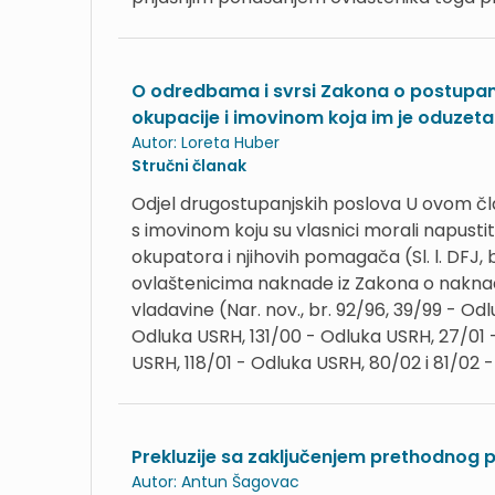
O odredbama i svrsi Zakona o postupanju
okupacije i imovinom koja im je oduzeta
Autor:
Loreta Huber
Stručni članak
Odjel drugostupanjskih poslova U ovom čl
s imovinom koju su vlasnici morali napusti
okupatora i njihovih pomagača (Sl. l. DFJ, 
ovlaštenicima naknade iz Zakona o naknad
vladavine (Nar. nov., br. 92/96, 39/99 - Od
Odluka USRH, 131/00 - Odluka USRH, 27/01 
USRH, 118/01 - Odluka USRH, 80/02 i 81/02 - 
Prekluzije sa zaključenjem prethodnog
Autor:
Antun Šagovac