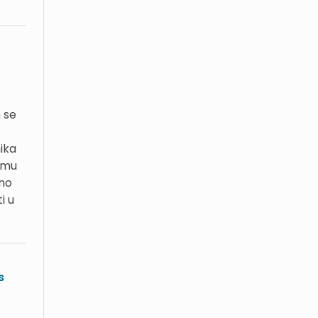
 se
ika
a mu
eno
i u
s