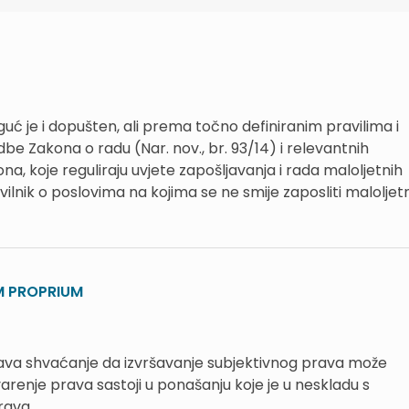
uć je i dopušten, ali prema točno definiranim pravilima i
be Zakona o radu (Nar. nov., br. 93/14) i relevantnih
a, koje reguliraju uvjete zapošljavanja i rada maloljetnih
lnik o poslovima na kojima se ne smije zaposliti maloljet
UM PROPRIUM
zražava shvaćanje da izvršavanje subjektivnog prava može
arenje prava sastoji u ponašanju koje je u neskladu s
rava.