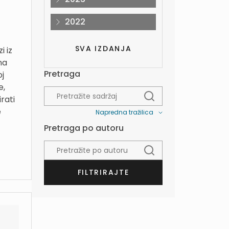
2022
SVA IZDANJA
i iz
na
Pretraga
j
e,
rati
e
Napredna tražilica
Pretraga po autoru