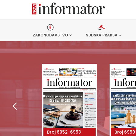
ZAKONODAVSTVO
SUDSKA PRAKSA
8
Broj 6952-6953
Broj 6950