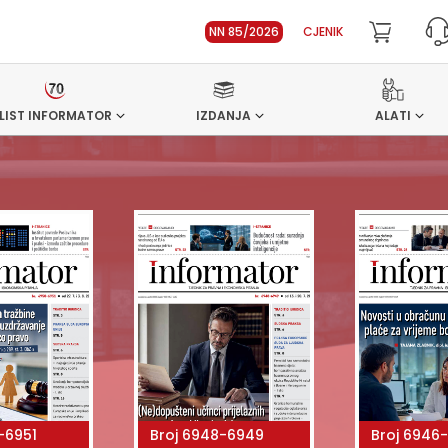
NN 85/2026
CJENIK
LIST INFORMATOR
IZDANJA
ALATI
-6951
Broj 6948-6949
Broj 6946