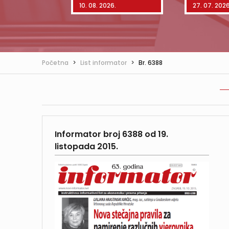
6.
10. 08. 2026.
27. 07. 2026
Početna
>
List informator
>
Br. 6388
Informator broj 6388 od 19.
listopada 2015.