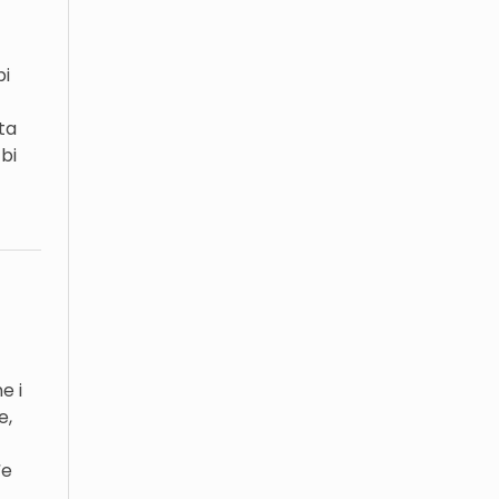
bi
ta
bi
e i
e,
đe