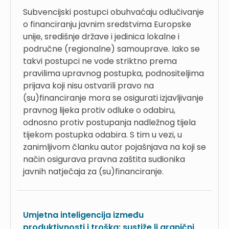
Subvencijski postupci obuhvaćaju odlučivanje
o financiranju javnim sredstvima Europske
unije, središnje države i jedinica lokalne i
područne (regionalne) samouprave. Iako se
takvi postupci ne vode striktno prema
pravilima upravnog postupka, podnositeljima
prijava koji nisu ostvarili pravo na
(su)financiranje mora se osigurati izjavljivanje
pravnog lijeka protiv odluke o odabiru,
odnosno protiv postupanja nadležnog tijela
tijekom postupka odabira. S tim u vezi, u
zanimljivom članku autor pojašnjava na koji se
način osigurava pravna zaštita sudionika
javnih natječaja za (su)financiranje.
Umjetna inteligencija između
produktivnosti i troška: sustiže li granični