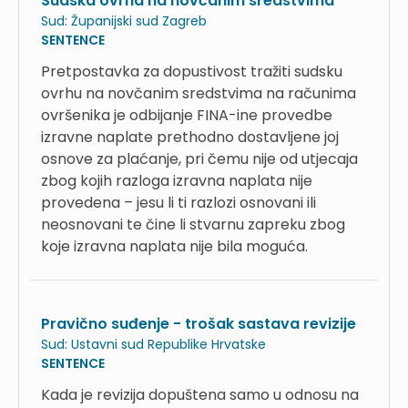
Sudska ovrha na novčanim sredstvima
Sud:
Županijski sud Zagreb
SENTENCE
Pretpostavka za dopustivost tražiti sudsku
ovrhu na novčanim sredstvima na računima
ovršenika je odbijanje FINA-ine provedbe
izravne naplate prethodno dostavljene joj
osnove za plaćanje, pri čemu nije od utjecaja
zbog kojih razloga izravna naplata nije
provedena – jesu li ti razlozi osnovani ili
neosnovani te čine li stvarnu zapreku zbog
koje izravna naplata nije bila moguća.
Pravično suđenje - trošak sastava revizije
Sud:
Ustavni sud Republike Hrvatske
SENTENCE
Kada je revizija dopuštena samo u odnosu na