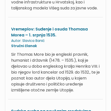
vodne infrastrukture u Hrvatskoj, kao i
talijanskog modela Višeg suda za javne vode.
Vremeplov: Suđenje i osuda Thomasa
Morea – 1. srpnja 1535.
Autor:
Slavica Banić
Stručni članak
Sir Thomas More bio je engleski pravnik,
humanist i državnik (1478. – 1535.), koji je
djelovao u doba engleskog kralja Henrika VIII. i
bio njegov lord kancelar od 1529. do 1532., te je
poznat kao autor djela Utopija, u kojem
opisuje društveno i političko uređenje
izmišljene otočne zemlje Utopije.