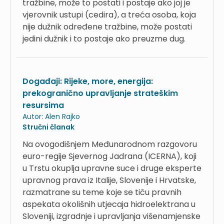
tražbine, može to postati i postaje ako joj je
vjerovnik ustupi (cedira), a treća osoba, koja
nije dužnik određene tražbine, može postati
jedini dužnik i to postaje ako preuzme dug.
Događaji: Rijeke, more, energija:
prekogranično upravljanje strateškim
resursima
Autor:
Alen Rajko
Stručni članak
Na ovogodišnjem Međunarodnom razgovoru
euro-regije Sjevernog Jadrana (ICERNA), koji
u Trstu okuplja upravne suce i druge eksperte
upravnog prava iz Italije, Slovenije i Hrvatske,
razmatrane su teme koje se tiču pravnih
aspekata okolišnih utjecaja hidroelektrana u
Sloveniji, izgradnje i upravljanja višenamjenske