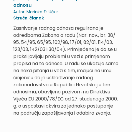
odnosu
Autor:
Marinko Đ. Učur
Stručni članak
Zasnivanje radnog odnosa regulirano je
odredbama Zakona o radu (Nar. nov., br. 38/
95, 54/95, 65/95, 102/98, 17/01, 82/01, 114/03,
123/03, 142/03 i 30/04). Primijećeno je da se u
praksi javljaju problemi u vezi s primjenom
propisa na te odnose. U radu se ukazuje samo
na neka pitanja u vezi s tim, imajući na umu
činjenicu da je usklađivanje radnog
zakonodavstva u Republici Hrvatskoj u tim
odnosima, obavljeno pozivom na Direktivu
Vijeća EU 2000/78/EC od 27. studenoga 2000.
g. o uspostavi okvira za jednako postupanje
na području zapošljavanja i odabira zvanja.