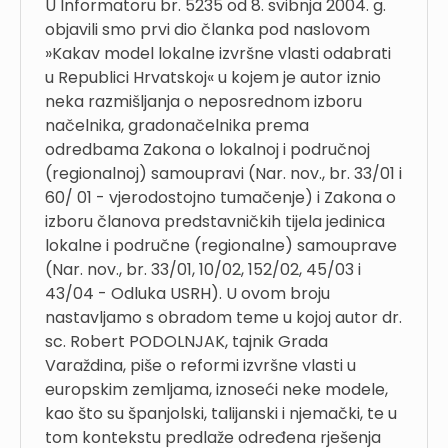
U Informatoru br. 5235 od 8. svibnja 2004. g.
objavili smo prvi dio članka pod naslovom
»Kakav model lokalne izvršne vlasti odabrati
u Republici Hrvatskoj« u kojem je autor iznio
neka razmišljanja o neposrednom izboru
načelnika, gradonačelnika prema
odredbama Zakona o lokalnoj i područnoj
(regionalnoj) samoupravi (Nar. nov., br. 33/01 i
60/ 01 - vjerodostojno tumačenje) i Zakona o
izboru članova predstavničkih tijela jedinica
lokalne i područne (regionalne) samouprave
(Nar. nov., br. 33/01, 10/02, 152/02, 45/03 i
43/04 - Odluka USRH). U ovom broju
nastavljamo s obradom teme u kojoj autor dr.
sc. Robert PODOLNJAK, tajnik Grada
Varaždina, piše o reformi izvršne vlasti u
europskim zemljama, iznoseći neke modele,
kao što su španjolski, talijanski i njemački, te u
tom kontekstu predlaže određena rješenja