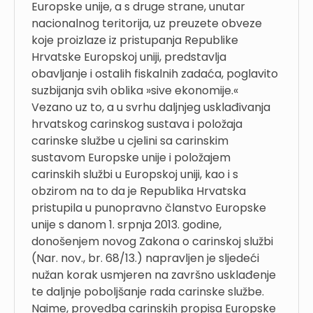
Europske unije, a s druge strane, unutar
nacionalnog teritorija, uz preuzete obveze
koje proizlaze iz pristupanja Republike
Hrvatske Europskoj uniji, predstavlja
obavljanje i ostalih fiskalnih zadaća, poglavito
suzbijanja svih oblika »sive ekonomije.«
Vezano uz to, a u svrhu daljnjeg usklađivanja
hrvatskog carinskog sustava i položaja
carinske službe u cjelini sa carinskim
sustavom Europske unije i položajem
carinskih službi u Europskoj uniji, kao i s
obzirom na to da je Republika Hrvatska
pristupila u punopravno članstvo Europske
unije s danom 1. srpnja 2013. godine,
donošenjem novog Zakona o carinskoj službi
(Nar. nov., br. 68/13.) napravljen je sljedeći
nužan korak usmjeren na završno usklađenje
te daljnje poboljšanje rada carinske službe.
Naime, provedba carinskih propisa Europske