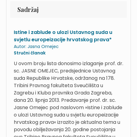
Sadržaj
Istine i zablude o ulozi Ustavnog suda u
svjetlu europeizacije hrvatskog prava*
Autor:
Jasna Omejec
Stručni članak
U ovom broju lista donosimo izlaganje prof. dr.
sc. JASNE OMEJEC, predsjednice Ustavnog
suda Republike Hrvatske, održanog na 178.
Tribini Pravnog fakulteta Sveučilišta u
Zagrebu i Kluba pravnika Grada Zagreba,
dana 20. lipnja 2013. Predavanje prof. dr. sc.
Jasne Omejec pod naslovom »Istine i zablude
o ulozi Ustavnog suda u svjetlu europeizacije
hrvatskog prava« izrazito je aktualna tema u
povodu obilježavanja 20. godine postojanja
ove Tribine Pravnog fakulteta Sveučilišta u