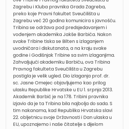
Zagrebu i Kluba pravnika Grada Zagreba,
preko koje Pravni fakultet Sveučilišta u
Zagrebu već 20 godina komunicira s javnošću.
Tribina se održava pod predsjedavanjem i
vođenjem akademika Jakše Barbića. Nakon
svake Tribine tiska se Bilten s izlaganjem
uvodničara i diskutanata, a na kraju svake
godine i Godišnjak Tribine sa svim izlaganjima.
Zahvaljujući akademiku Barbiću, ova Tribina
Pravnog fakulteta Sveučilišta u Zagrebu
postigla je velik ugled. Dio izlaganja prof. dr.
sc. Jasne Omejec objavljujemo kao prilog
ulasku Republike Hrvatske u EU 1. srpnja 2013.
Akademik Barbić je na 178. Tribini pravnika
izjavio da je ta Tribina bila najbolja do sada. S
tim nakanama, kad Republika Hrvatska slavi
22. obljetnicu svoje Državnosti i Dan ulaska u
EU, upoznajemo i naše čitatelje s dijelom