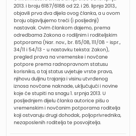
2013. i broju 6187/6188 od 22. i 26. lipnja 2013.,
objavili prva dva dijela ovog članka, a u ovom
broju objavljujemo treći (i posljednji)
nastavak. Ovim člankom dajemo, prema
odredbama Zakona o rodiljnim i roditeljskim
potporama (Nar. nov., br. 85/08, 111/08 - ispr.,
34/11 i 54/13 - u nastavku teksta: Zakon),
pregled prava na vremenske i novčane
potpore prema radnopravnom statusu
korisnika, a taj status uvjetuje vrste prava,
njihovu duljinu trajanja i visinu utvrđenog
iznosa novčane naknade, uključujući i novine
koje će stupiti na snagu 1. srpnja 2013. U
posljednjem dijelu članka autorice pišu o
vremenskim i novčanim potporama roditelja
koji ostvaruju drugi dohodak, poljoprivrednika,
nezaposlenih roditelja te posvojitelja.