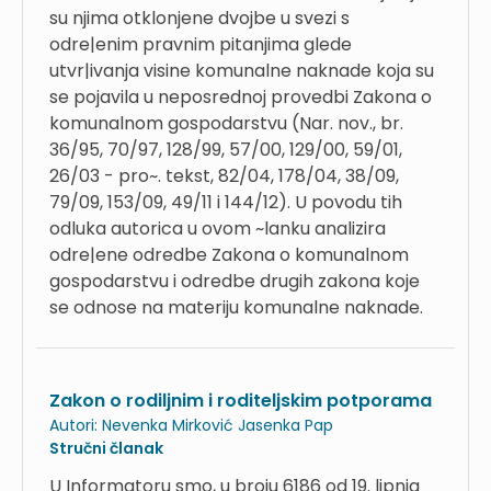
su njima otklonjene dvojbe u svezi s
odre|enim pravnim pitanjima glede
utvr|ivanja visine komunalne naknade koja su
se pojavila u neposrednoj provedbi Zakona o
komunalnom gospodarstvu (Nar. nov., br.
36/95, 70/97, 128/99, 57/00, 129/00, 59/01,
26/03 - pro~. tekst, 82/04, 178/04, 38/09,
79/09, 153/09, 49/11 i 144/12). U povodu tih
odluka autorica u ovom ~lanku analizira
odre|ene odredbe Zakona o komunalnom
gospodarstvu i odredbe drugih zakona koje
se odnose na materiju komunalne naknade.
Zakon o rodiljnim i roditeljskim potporama
Autori:
Nevenka Mirković
Jasenka Pap
Stručni članak
U Informatoru smo, u broju 6186 od 19. lipnja