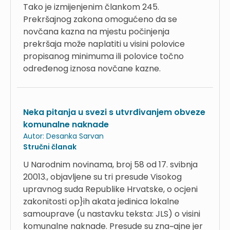
Tako je izmijenjenim člankom 245.
Prekršajnog zakona omogućeno da se
novčana kazna na mjestu počinjenja
prekršaja može naplatiti u visini polovice
propisanog minimuma ili polovice točno
određenog iznosa novčane kazne.
Neka pitanja u svezi s utvrđivanjem obveze
komunalne naknade
Autor:
Desanka Sarvan
Stručni članak
U Narodnim novinama, broj 58 od 17. svibnja
20013., objavljene su tri presude Visokog
upravnog suda Republike Hrvatske, o ocjeni
zakonitosti op}ih akata jedinica lokalne
samouprave (u nastavku teksta: JLS) o visini
komunalne naknade. Presude su zna~ajne jer