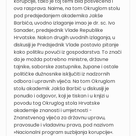
korupcije, tako je toj temi bila posvećena i
ova rasprava. Naime, na tom Okruglom stolu
pod predsjedanjem akademika Jakše
Barbića, uvodno izlaganje imao je dr. sc. Ivo
Sanader, predsjednik Vlade Republike
Hrvatske. Nakon drugih uvodnih izlaganja, u
diskusiji je Predsjednik Vlade postavio pitanje
kako politiku povući iz gospodarstva. To znači
da je možda potrebno ministre, državne
tajnike, saborske zastupnike, župane i ostale
političke dužnosnike isključiti iz nadzornih
odbora i upravnih vijeća. Na tom Okruglom
stolu akademik Jakša Barbić u diskusiji je
ponudio i odgovor, koji je tiskan i u knjizi u
povodu tog Okruglog stola Hrvatske
akademije znanosti i umjetnosti -
Znanstvenog vijeća za državnu upravu,
pravosuđe i vladavinu prava, pod nazivom
»Nacionalni program suzbijanja korupcije«.