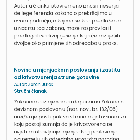
Autor u članku istovremeno iznosi i rješenja
de lege ferenda Zakona o prekršajima u
ovom području, o kojima se kao predloženim
u Nacrtu tog Zakona, može raspravljati i
predlagati sadržaj rješenja koja će razriješiti
dvojbe oko primjene tih odredaba u praksi.
Novine u mjenjačkom poslovanju i zaštita
od krivotvorenja strane gotovine
Autor:
Zoran Jurak
Stručni članak
Zakonom o izmjenama i dopunama Zakona o
deviznom poslovanju (Nar. nov., br. 132/06)
uređen je postupak sa stranom gotovinom za
koju postoji sumnja da je krivotvorena te
uvjeti za obavljanje mjenjačkog poslovanja.
Na temelju tih odredaba Hrvatska narodna