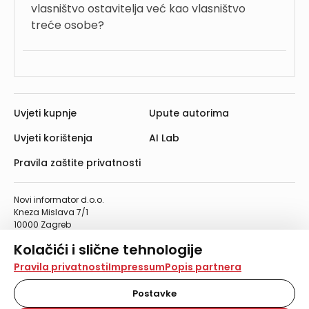
vlasništvo ostavitelja već kao vlasništvo
treće osobe?
Uvjeti kupnje
Upute autorima
Uvjeti korištenja
AI Lab
Pravila zaštite privatnosti
Novi informator d.o.o.
Kneza Mislava 7/1
10000 Zagreb
Telefon: 01/4555-454
Kolačići i slične tehnologije
Telefaks: 01/4612-553
info@informator.hr
Na našoj web stranici koristimo kolačiće i slične
Pravila privatnosti
Impressum
Popis partnera
tehnologije za pohranu, čitanje i obradu informacija na
vašem uređaju. Time poboljšavamo korisničko iskustvo,
Postavke
PRATITE NAS:
analiziramo promet na stranici te prikazujemo sadržaje i