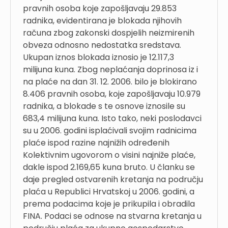
pravnih osoba koje zapošljavaju 29.853
radnika, evidentirana je blokada njihovih
računa zbog zakonski dospjelih neizmirenih
obveza odnosno nedostatka sredstava.
Ukupan iznos blokada iznosio je 12.117,3
milijuna kuna. Zbog neplaćanja doprinosa iz i
na plaće na dan 31. 12. 2006. bilo je blokirano
8.406 pravnih osoba, koje zapošljavaju 10.979
radnika, a blokade s te osnove iznosile su
683,4 milijuna kuna. Isto tako, neki poslodavci
su u 2006. godini isplaćivali svojim radnicima
plaće ispod razine najnižih određenih
Kolektivnim ugovorom o visini najniže plaće,
dakle ispod 2.169,65 kuna bruto. U članku se
daje pregled ostvarenih kretanja na području
plaća u Republici Hrvatskoj u 2006. godini, a
prema podacima koje je prikupila i obradila
FINA. Podaci se odnose na stvarna kretanja u