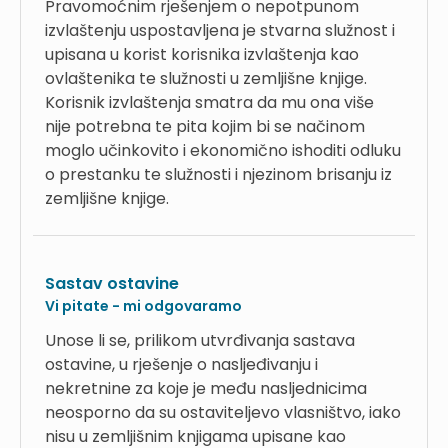
Pravomoćnim rješenjem o nepotpunom
izvlaštenju uspostavljena je stvarna služnost i
upisana u korist korisnika izvlaštenja kao
ovlaštenika te služnosti u zemljišne knjige.
Korisnik izvlaštenja smatra da mu ona više
nije potrebna te pita kojim bi se načinom
moglo učinkovito i ekonomično ishoditi odluku
o prestanku te služnosti i njezinom brisanju iz
zemljišne knjige.
Sastav ostavine
Vi pitate - mi odgovaramo
Unose li se, prilikom utvrđivanja sastava
ostavine, u rješenje o nasljeđivanju i
nekretnine za koje je među nasljednicima
neosporno da su ostaviteljevo vlasništvo, iako
nisu u zemljišnim knjigama upisane kao