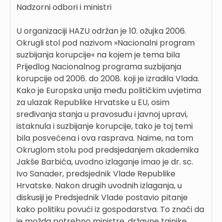
Nadzorni odbori i ministri
U organizaciji HAZU održan je 10. ožujka 2006.
Okrugli stol pod nazivom »Nacionalni program
suzbijanja korupcije« na kojem je tema bila
Prijedlog Nacionalnog programa suzbijanja
korupcije od 2006. do 2008. koji je izradila Vlada.
Kako je Europska unija među političkim uvjetima
za ulazak Republike Hrvatske u EU, osim
sređivanja stanja u pravosuđu i javnoj upravi,
istaknula i suzbijanje korupcije, tako je toj temi
bila posvećena i ova rasprava. Naime, na tom
Okruglom stolu pod predsjedanjem akademika
Jakše Barbića, uvodno izlaganje imao je dr. sc.
Ivo Sanader, predsjednik Vlade Republike
Hrvatske. Nakon drugih uvodnih izlaganja, u
diskusiji je Predsjednik Vlade postavio pitanje
kako politiku povući iz gospodarstva. To znači da
je možda potrebno ministre, državne tajnike,