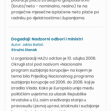
području plaća za ukupno gospodarstvo
(bruto/neto - nominalno, realno) te na
prosječne mjesečne isplaćene neto plaće po
radniku po djelatnostima i županijama.
Događaji: Nadzorni odbori i ministri
Autor:
Jakša Barbić
Stručni članak
U organizaciji HAZU održan je 10. ožujka 2006.
Okrugli stol pod nazivom »Nacionalni
program suzbijanja korupcije« na kojem je
tema bila Prijedlog Nacionalnog programa
suzbijanja korupcije od 2006. do 2008. koji je
izradila Vlada. Kako je Europska unija među
političkim uvjetima za ulazak Republike
Hrvatske u EU, osim sređivanja stanja u
pravosuđu i javnoj upravi, istaknula i suzbijanje