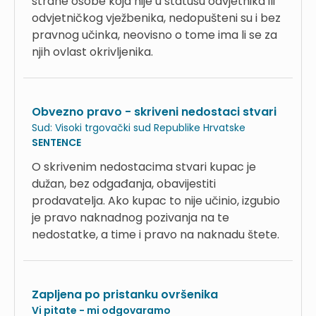
strane osobe koja nije u statusu odvjetnika ili
odvjetničkog vježbenika, nedopušteni su i bez
pravnog učinka, neovisno o tome ima li se za
njih ovlast okrivljenika.
Obvezno pravo - skriveni nedostaci stvari
Sud:
Visoki trgovački sud Republike Hrvatske
SENTENCE
O skrivenim nedostacima stvari kupac je
dužan, bez odgađanja, obavijestiti
prodavatelja. Ako kupac to nije učinio, izgubio
je pravo naknadnog pozivanja na te
nedostatke, a time i pravo na naknadu štete.
Zapljena po pristanku ovršenika
Vi pitate - mi odgovaramo