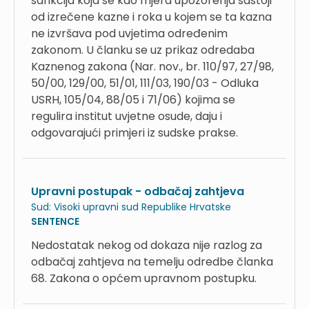
sankcija koja se kao mjera upozorenja sastoji
od izrečene kazne i roka u kojem se ta kazna
ne izvršava pod uvjetima određenim
zakonom. U članku se uz prikaz odredaba
Kaznenog zakona (Nar. nov., br. 110/97, 27/98,
50/00, 129/00, 51/01, 111/03, 190/03 - Odluka
USRH, 105/04, 88/05 i 71/06) kojima se
regulira institut uvjetne osude, daju i
odgovarajući primjeri iz sudske prakse.
Upravni postupak - odbačaj zahtjeva
Sud:
Visoki upravni sud Republike Hrvatske
SENTENCE
Nedostatak nekog od dokaza nije razlog za
odbačaj zahtjeva na temelju odredbe članka
68. Zakona o općem upravnom postupku.