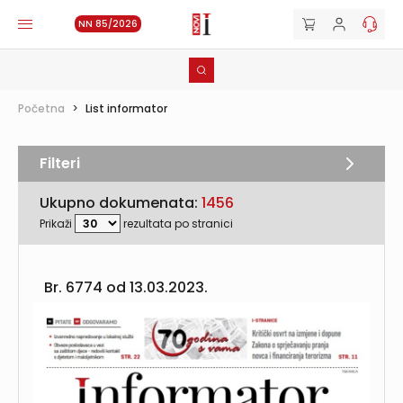
NN 85/2026
Početna
>
List informator
Filteri
Ukupno dokumenata:
1456
Prikaži
rezultata po stranici
Br. 6774 od
13.03.2023.