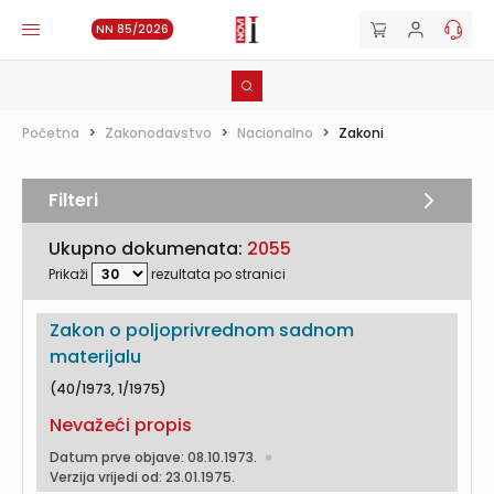
NN 85/2026
Početna
>
Zakonodavstvo
>
Nacionalno
>
Zakoni
Filteri
Ukupno dokumenata:
2055
Prikaži
rezultata po stranici
Zakon o poljoprivrednom sadnom
materijalu
(40/1973, 1/1975)
Nevažeći propis
Datum prve objave: 08.10.1973.
Verzija vrijedi od: 23.01.1975.