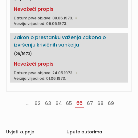
Nevažeći propis
Datum prve objave: 08.06.1973.
Verzija vrijedi od: 09.06.1973.
Zakon o prestanku važenja Zakona o
izvršenju krivičnih sankcija
(28/1973)
Nevažeći propis
Datum prve objave: 24.05.1973.
Verzija vrijedi od: 01.06.1973.
66
...
62
63
64
65
67
68
69
«
‹
Sljedeća
Pos
Prva
Prethodna
›
»
Uvjeti kupnje
Upute autorima