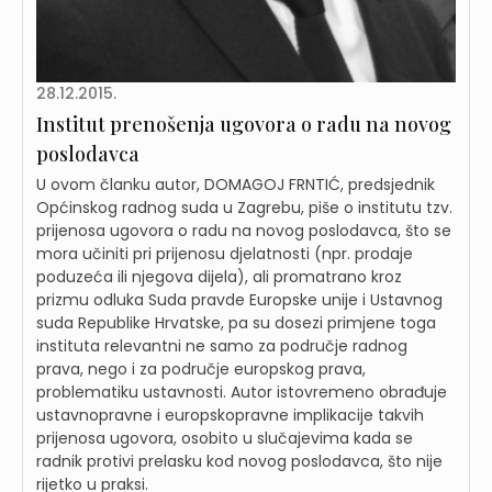
28.12.2015.
Institut prenošenja ugovora o radu na novog
poslodavca
U ovom članku autor, DOMAGOJ FRNTIĆ, predsjednik
Općinskog radnog suda u Zagrebu, piše o institutu tzv.
prijenosa ugovora o radu na novog poslodavca, što se
mora učiniti pri prijenosu djelatnosti (npr. prodaje
poduzeća ili njegova dijela), ali promatrano kroz
prizmu odluka Suda pravde Europske unije i Ustavnog
suda Republike Hrvatske, pa su dosezi primjene toga
instituta relevantni ne samo za područje radnog
prava, nego i za područje europskog prava,
problematiku ustavnosti. Autor istovremeno obrađuje
ustavnopravne i europskopravne implikacije takvih
prijenosa ugovora, osobito u slučajevima kada se
radnik protivi prelasku kod novog poslodavca, što nije
rijetko u praksi.