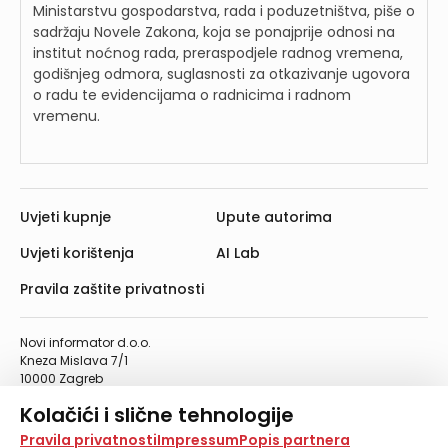
Ministarstvu gospodarstva, rada i poduzetništva, piše o
sadržaju Novele Zakona, koja se ponajprije odnosi na
institut noćnog rada, preraspodjele radnog vremena,
godišnjeg odmora, suglasnosti za otkazivanje ugovora
o radu te evidencijama o radnicima i radnom
vremenu.
Uvjeti kupnje
Upute autorima
Uvjeti korištenja
AI Lab
Pravila zaštite privatnosti
Novi informator d.o.o.
Kneza Mislava 7/1
10000 Zagreb
Telefon: 01/4555-454
Kolačići i slične tehnologije
Telefaks: 01/4612-553
info@informator.hr
Na našoj web stranici koristimo kolačiće i slične
Pravila privatnosti
Impressum
Popis partnera