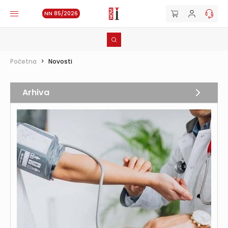
NN 85/2026
Početna
>
Novosti
Arhiva