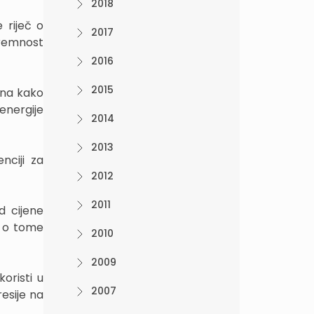
2018
 riječ o
2017
premnost
2016
2015
ina kako
energije
2014
2013
nciji za
2012
2011
d cijene
i o tome
2010
2009
oristi u
2007
resije na