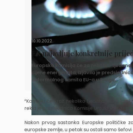
10.10.2022.
EK najavljuje konkretnije prijed
Europska komisija će za nekoliko tjedana i
cijene energenata, izjavila je predsjedni
neformalnog samita EU-a u Pragu.
“Komisija će kroz nekoliko tjedana izići s konkr
rekla je predsjednica Komisije Ursula von der L
Nakon prvog sastanka Europske političke zaj
europske zemlje, u petak su ostali samo šefovi