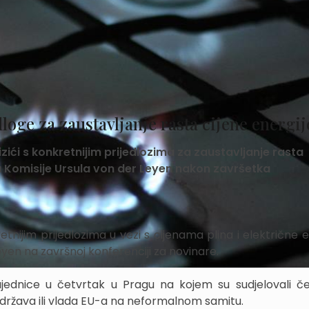
loge za zaustavljanje rasta cijene energij
zići s konkretnijim prijedlozima za zaustavljanje rasta
ca Komisije Ursula von der Leyen nakon završetka
etnijim prijedlozima u vezi s cijenama plina i električne e
eyen na završnoj konferenciji za novinare.
ednice u četvrtak u Pragu na kojem su sudjelovali če
 država ili vlada EU-a na neformalnom samitu.