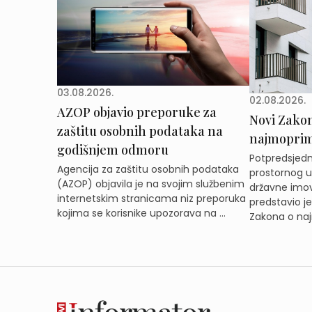
03.08.2026.
02.08.2026.
AZOP objavio preporuke za
Novi Zakon 
zaštitu osobnih podataka na
najmoprimc
godišnjem odmoru
Potpredsjedni
Agencija za zaštitu osobnih podataka
prostornog ur
(AZOP) objavila je na svojim službenim
državne imov
internetskim stranicama niz preporuka
predstavio j
kojima se korisnike upozorava na ...
Zakona o naj