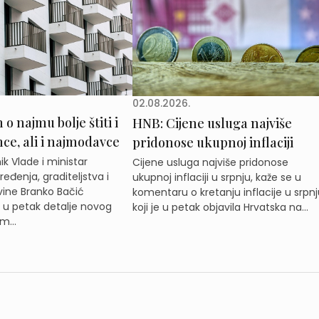
02.08.2026.
o najmu bolje štiti i
HNB: Cijene usluga najviše
e, ali i najmodavce
pridonose ukupnoj inflaciji
k Vlade i ministar
Cijene usluga najviše pridonose
eđenja, graditeljstva i
ukupnoj inflaciji u srpnju, kaže se u
ine Branko Bačić
komentaru o kretanju inflacije u srpnj
e u petak detalje novog
koji je u petak objavila Hrvatska na...
m...