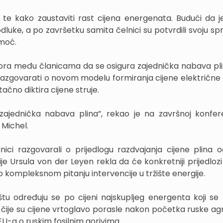
 te kako zaustaviti rast cijena energenata. Budući da je
uke, a po završetku samita čelnici su potvrdili svoju s
omoć.
tpora među članicama da se osigura zajednička nabava pl
o razgovarati o novom modelu formiranja cijene električne 
tačno diktira cijene struje.
zajednička nabava plina”, rekao je na završnoj konfere
 Michel.
ici razgovarali o prijedlogu razdvajanja cijene plina o
ije Ursula von der Leyen rekla da će konkretniji prijedloz
lo kompleksnom pitanju intervencije u tržište energije.
tu određuju se po cijeni najskupljeg energenta koji se k
n, čije su cijene vrtoglavo porasle nakon početka ruske ag
t EU-a o ruskim fosilnim gorivima.