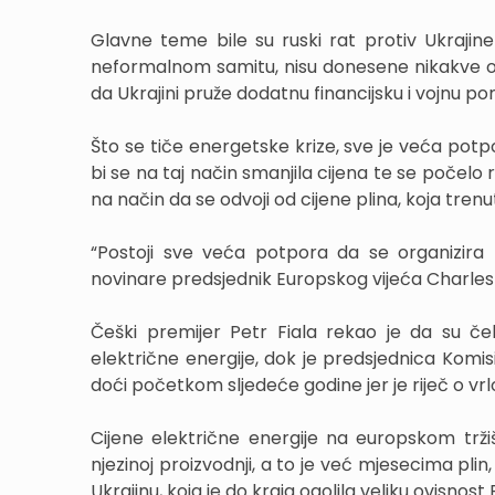
Glavne teme bile su ruski rat protiv Ukrajine
neformalnom samitu, nisu donesene nikakve odl
da Ukrajini pruže dodatnu financijsku i vojnu p
Što se tiče energetske krize, sve je veća po
bi se na taj način smanjila cijena te se počel
na način da se odvoji od cijene plina, koja trenu
“Postoji sve veća potpora da se organizira 
novinare predsjednik Europskog vijeća Charles
Češki premijer Petr Fiala rekao je da su čeln
električne energije, dok je predsjednica Komis
doći početkom sljedeće godine jer je riječ o vr
Cijene električne energije na europskom tržiš
njezinoj proizvodnji, a to je već mjesecima pli
Ukrajinu, koja je do kraja ogolila veliku ovisnos