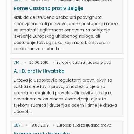
Rome Castano protiv Belgije
Rizik da će izručena osoba biti podvrgnuta
nečovječnom ili ponižavajućem postupanju može
se smatrati legitimnom osnovom za odbijanje
izvršenja Europskog uhidbenog naloga, ali
postojanje takvog rizika, koji mora biti stvaran i
konkretan za osobu ko...
714...
20.06.2019.
Europski sud za ljudska prava
A. i B. protiv Hrvatske
Država je uspostavila regulatorni pravni okvir za
zaštitu djetetovih prava, a nadležna tijela su
promtno reagirala i provela učinkovitu istragu o
navodnom seksualnom zlostavljanju djeteta
tijekom susreta i druženja s ocem i time je država
udovolji...
587...
18.06.2019.
Europski sud za ljudska prava
Kramer protiv Hrvatske