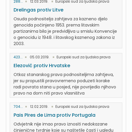
288...
12.03.2019.
Europski sud za ljudska prava
Drelingas protiv Litve
Osuda podnositelja zahtjeva za kazneno djelo
genocida počinjeno 1953. prema litavskim
partizanima bila je predvidljiva u smislu Konvencije
o genocidu iz 1948. i litavskog kaznenog zakona iz
2003.
423...
05.03.2019.
Europski sud za ljudska prava
Elezović protiv Hrvatske
Otkaz stanarskog prava podnositeljima zahtjeva,
jer su propustili pravovremeno poduzeti korake
radi povrata stana u posjed, nije povrijedio njihovo
pravo na dom niti pravo vlasništva
704...
12.02.2019.
Europski sud za ljudska prava
Pais Pires de Lima protiv Portugala
Odvjetnik nije imao pravo iznositi nedokazane
činjenične tvrdnje koje su naštetile časti i ugledu