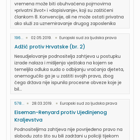
vremena može biti obuhvaćena pojmovima
»privatni život« i »dopisivanje«, koji su zaštićeni
člankom 8. Konvencije, ali ne može ostati privatna
ako služi za uznemiravanje drugog zaposlenika
196...
02.05.2019.
Europski sud za ljudska prava
Adžić protiv Hrvatske (br. 2)
Nesudjelovanje podnositelja zahtjeva u postupku
izrade nalaza i mišljenja vještaka na kojem se
temeljila odluka suda o odbijanju vraćanja djeteta,
onemogućilo ga je u zaštiti svojih prava, zbog
čega država nije ispunila procesne obveze koje je
bil...
578...
28.03.2019.
Europski sud za ljudska prava
Eiseman-Renyard protiv Ujedinjenog
Kraljevstva
Podnositeljima zahtjeva nije povrijeđeno pravo na
slobodu zato što su bili zadržani u policiji tijekom