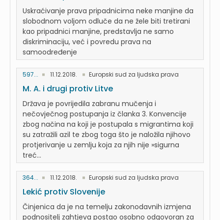
Uskraćivanje prava pripadnicima neke manjine da
slobodnom voljom odluče da ne žele biti tretirani
kao pripadnici manjine, predstavlja ne samo
diskriminaciju, već i povredu prava na
samoodređenje
597...
11.12.2018.
Europski sud za ljudska prava
M. A. i drugi protiv Litve
Država je povrijedila zabranu mučenja i
nečovječnog postupanja iz članka 3. Konvencije
zbog načina na koji je postupala s migrantima koji
su zatražili azil te zbog toga što je naložila njihovo
protjerivanje u zemlju koja za njih nije »sigurna
treć...
364...
11.12.2018.
Europski sud za ljudska prava
Lekić protiv Slovenije
Činjenica da je na temelju zakonodavnih izmjena
podnositelj zahtjeva postao osobno odgovoran za