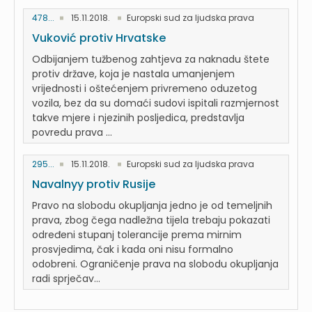
478...
15.11.2018.
Europski sud za ljudska prava
Vuković protiv Hrvatske
Odbijanjem tužbenog zahtjeva za naknadu štete
protiv države, koja je nastala umanjenjem
vrijednosti i oštećenjem privremeno oduzetog
vozila, bez da su domaći sudovi ispitali razmjernost
takve mjere i njezinih posljedica, predstavlja
povredu prava ...
295...
15.11.2018.
Europski sud za ljudska prava
Navalnyy protiv Rusije
Pravo na slobodu okupljanja jedno je od temeljnih
prava, zbog čega nadležna tijela trebaju pokazati
određeni stupanj tolerancije prema mirnim
prosvjedima, čak i kada oni nisu formalno
odobreni. Ograničenje prava na slobodu okupljanja
radi sprječav...