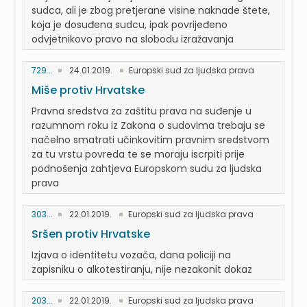
sudca, ali je zbog pretjerane visine naknade štete,
koja je dosuđena sudcu, ipak povrijeđeno
odvjetnikovo pravo na slobodu izražavanja
729...
24.01.2019.
Europski sud za ljudska prava
Miše protiv Hrvatske
Pravna sredstva za zaštitu prava na suđenje u
razumnom roku iz Zakona o sudovima trebaju se
načelno smatrati učinkovitim pravnim sredstvom
za tu vrstu povreda te se moraju iscrpiti prije
podnošenja zahtjeva Europskom sudu za ljudska
prava
303...
22.01.2019.
Europski sud za ljudska prava
Sršen protiv Hrvatske
Izjava o identitetu vozača, dana policiji na
zapisniku o alkotestiranju, nije nezakonit dokaz
203...
22.01.2019.
Europski sud za ljudska prava