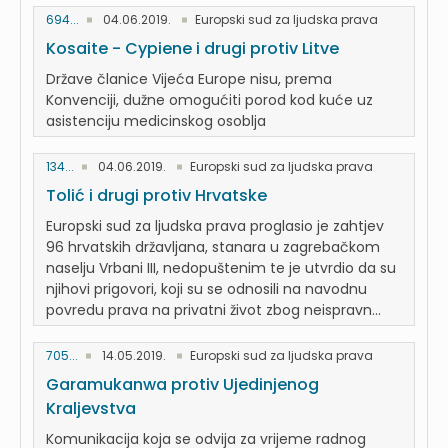
694...
04.06.2019.
Europski sud za ljudska prava
Kosaite - Cypiene i drugi protiv Litve
Države članice Vijeća Europe nisu, prema
Konvenciji, dužne omogućiti porod kod kuće uz
asistenciju medicinskog osoblja
134...
04.06.2019.
Europski sud za ljudska prava
Tolić i drugi protiv Hrvatske
Europski sud za ljudska prava proglasio je zahtjev
96 hrvatskih državljana, stanara u zagrebačkom
naselju Vrbani III, nedopuštenim te je utvrdio da su
njihovi prigovori, koji su se odnosili na navodnu
povredu prava na privatni život zbog neispravn...
705...
14.05.2019.
Europski sud za ljudska prava
Garamukanwa protiv Ujedinjenog
Kraljevstva
Komunikacija koja se odvija za vrijeme radnog