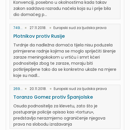
Konvenciji, posebno u okolnostima kada takav
zakon sadržava razradu načela koja su i prije bila
dio domaćeg p...
749...
27.11.2018.
Europski sud za ljudska prava
Plotnikov protiv Rusije
Tvrdnje da nadležna domaća tijela nisu poduzela
primjerene radnje kojima se moglo spriječiti širenje
zaraze meningokokom u vrtiću i smrt kćeri
podnositelja zbog te zaraze, moraju biti
potkrijepljene tako da se konkretno ukaže na mjere
koje su nadl...
269...
20.11.2018.
Europski sud za ljudska prava
Toranzo Gomez protiv Španjolske
Osuda podnositelja za klevetu, zato što je
postupanje policije opisao kao »torturu«,
predstavlja nerazmjerno ograničenje njegova
prava na slobodu izražavanja