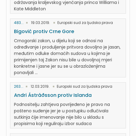
održavanja kraljevskog vjenčanja princa Williama i
Kate Middleton
483...
19.03.2019.
Europski sud za ljudska prava
Bigović protiv Crne Gore
Crnogorski zakon, u dijelu koji se odnosi na
određivanje i produljenje pritvora dovoljno je jasan,
međutim odluke domaćih sudova u kojima je
primijenjen taj Zakon nisu bile u dovoljnoj mjeri
konkretne i jasne jer su se u obrazloženjima
ponavljali ...
263...
12.03.2019.
Europski sud za ljudska prava
Andri Ástráðsson protiv Islanda
Podnositelju zahtjeva povrijeđeno je pravo na
pošteno suđenje jer je u postupku odlučivala
sutkinja čije imenovanje nije bilo u skladu s
propisima koji reguliraju izbor sudaca