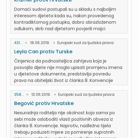
Domaći sudovi postupali su u skladu s najboljim
interesom djeteta kada su, nakon provedenog
kontradiktornog postupka, dobro obrazloženom
odlukom, skrb nad djetetom povjerili majci
431...
18.06.2019.
Europski sud za ljudska prava
Leyla Can protiv Turske
Činjenica da podnositeljica zahtjeva koja je
posvojila dijete nije mogla upisati promjenu imena
u djetetove dokumente, predstavlja povredu
prava na obiteljski život iz članka 8. Konvencije
358...
13.06.2019.
Europski sud za ljudska prava
Begović protiv Hrvatske
Nesuradnja roditelja nije okolnost koja sama po
sebi može osloboditi vlasti pozitivnih obveza iz
članka 8. Konvencije. Naprotiv, nadležna tijela
trebaju poduzeti mjere za pomirenje suprotnih