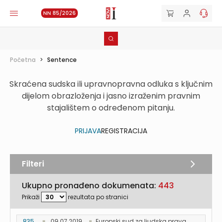
NN 85/2026
Početna
>
Sentence
Skraćena sudska ili upravnopravna odluka s ključnim
dijelom obrazloženja i jasno izraženim pravnim
stajalištem o određenom pitanju.
PRIJAVA
REGISTRACIJA
Filteri
Ukupno pronađeno dokumenata:
443
Prikaži
rezultata po stranici
835...
09.07.2019.
Europski sud za ljudska prava