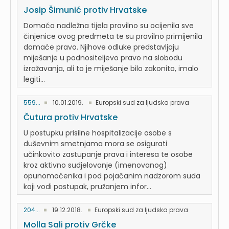
Josip Šimunić protiv Hrvatske
Domaća nadležna tijela pravilno su ocijenila sve
činjenice ovog predmeta te su pravilno primijenila
domaće pravo. Njihove odluke predstavljaju
miješanje u podnositeljevo pravo na slobodu
izražavanja, ali to je miješanje bilo zakonito, imalo
legiti...
559...
10.01.2019.
Europski sud za ljudska prava
Čutura protiv Hrvatske
U postupku prisilne hospitalizacije osobe s
duševnim smetnjama mora se osigurati
učinkovito zastupanje prava i interesa te osobe
kroz aktivno sudjelovanje (imenovanog)
opunomoćenika i pod pojačanim nadzorom suda
koji vodi postupak, pružanjem infor...
204...
19.12.2018.
Europski sud za ljudska prava
Molla Sali protiv Grčke