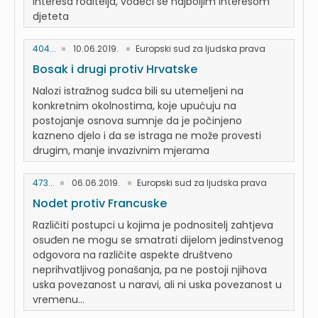
interesa roditelja, vodeći se najboljim interesom
djeteta
404...
10.06.2019.
Europski sud za ljudska prava
Bosak i drugi protiv Hrvatske
Nalozi istražnog sudca bili su utemeljeni na
konkretnim okolnostima, koje upućuju na
postojanje osnova sumnje da je počinjeno
kazneno djelo i da se istraga ne može provesti
drugim, manje invazivnim mjerama
473...
06.06.2019.
Europski sud za ljudska prava
Nodet protiv Francuske
Različiti postupci u kojima je podnositelj zahtjeva
osuđen ne mogu se smatrati dijelom jedinstvenog
odgovora na različite aspekte društveno
neprihvatljivog ponašanja, pa ne postoji njihova
uska povezanost u naravi, ali ni uska povezanost u
vremenu...