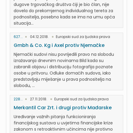
dugove trgovačkog društva čiji je bio član, nije
dovela do prekomjernog individualnog tereta za
podnositelja, posebno kada se ima na umu opća
situacija...
627...
04.12.2018.
Europski sud za ljudska prava
Gmbh & Co. Kg i Axel protiv Njemačke
Njemački sudovi nisu povrijedili pravo na slobodu
izražavanja dnevnim novinama Bild kada su
zabranili objavu i distribuciju fotografija poznate
osobe u pritvoru. Odluke domaćih sudova, iako
predstavljaju miješanje u prava podnositelja na
slobodu, ...
228...
27.11.2018.
Europski sud za ljudska prava
Merkantil Car Zrt. i drugi protiv Mađarske
Uređivanje važnih pitanja funkcioniranja
financijskog sustava u uvjetima financijske krize
zakonom s retroaktivnim učincima nije protivno