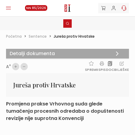
NN 85/2026
Početna
>
Sentence
>
Jureša protiv Hrvatske
Detalji dokumenta
A
A
SPREMI
ISPIS
DOC
BILJEŠKE
Jureša protiv Hrvatske
Promjena prakse Vrhovnog suda glede
tumačenja procesnih odredaba o dopuštenosti
revizije nije suprotna Konvenciji