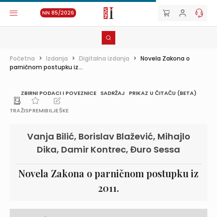
NN 85/2026
Početna
>
Izdanja
>
Digitalna izdanja
>
Novela Zakona o
parničnom postupku iz...
ZBIRNI PODACI I POVEZNICE
SADRŽAJ
PRIKAZ U ČITAČU (BETA)
TRAŽI
SPREMI
BILJEŠKE
Vanja Bilić, Borislav Blažević, Mihajlo
Dika, Damir Kontrec, Đuro Sessa
Novela Zakona o parničnom postupku iz
2011.