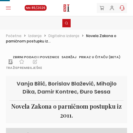
NN 85/2026
Početna
>
Izdanja
>
Digitalna izdanja
>
Novela Zakona o
parničnom postupku iz...
ZBIRNI PODACI I POVEZNICE
SADRŽAJ
PRIKAZ U ČITAČU (BETA)
TRAŽI
SPREMI
BILJEŠKE
Vanja Bilić, Borislav Blažević, Mihajlo
Dika, Damir Kontrec, Đuro Sessa
Novela Zakona o parničnom postupku iz
2011.