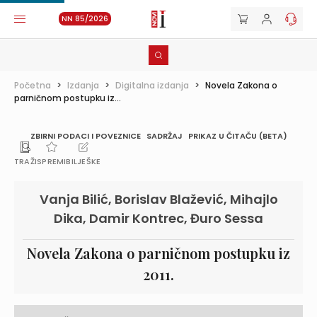
NN 85/2026
Početna
>
Izdanja
>
Digitalna izdanja
>
Novela Zakona o
parničnom postupku iz...
ZBIRNI PODACI I POVEZNICE
SADRŽAJ
PRIKAZ U ČITAČU (BETA)
TRAŽI
SPREMI
BILJEŠKE
Vanja Bilić, Borislav Blažević, Mihajlo
Dika, Damir Kontrec, Đuro Sessa
Novela Zakona o parničnom postupku iz
2011.