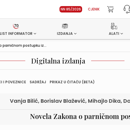
NN 85/2026
CJENIK
LIST INFORMATOR
IZDANJA
ALATI
 parničnom postupku iz...
Digitalna izdanja
I I POVEZNICE
SADRŽAJ
PRIKAZ U ČITAČU (BETA)
Vanja Bilić, Borislav Blažević, Mihajlo Dika, 
Novela Zakona o parničnom pos