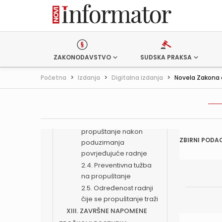
STVARIMA
XII. TUŽBE NA TRPLJENJE I
PROPUŠTANJE
1. Tužbe na trpljenje
2. Tužbe na propuštanje
ZAKONODAVSTVO
SUDSKA PRAKSA
2.1. Općenito
2.2. Tužba na
Početna
>
Izdanja
>
Digitalna izdanja
>
Novela Zakona o
propuštanje u slučaju
aktualne povrijeđenosti i
povrjeđivanja
2.3. Tužba na
propuštanje nakon
ZBIRNI PODAC
poduzimanja
povrjeđujuće radnje
2.4. Preventivna tužba
na propuštanje
2.5. Određenost radnji
čije se propuštanje traži
XIII. ZAVRŠNE NAPOMENE