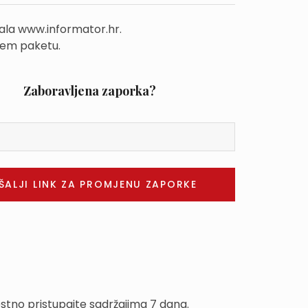
tala www.informator.hr.
šem paketu.
Zaboravljena zaporka?
estno pristupajte sadržajima 7 dana.