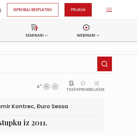
ISPROBAJ BESPLATNO
PRIJAVA
SEMINARI
WEBINARI
A
A
TRAŽI
SPREMI
BILJEŠKE
Damir Kontrec, Đuro Sessa
tupku iz 2011.