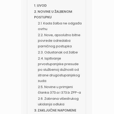
1. UVOD
2. NOVINE U ŽALBENOM
POSTUPKU
2.1. Kada žalba ne odgađa
ovrhu
2.2. Nove, apsolutno bitne
povrede odredaba
parničnog postupka
2.3. Odustanak od žalbe
2.4. Ispitivanje
prvostupanjske presude
po službenoj dužnosti od
strane drugostupanjskog
suda
2.5. Novine u primjeni
članka 373.a i 373.b ZPP-a
2.6. Zabrana višestrukog
ukidanja odluka
3. ZAKLJUČNE NAPOMENE