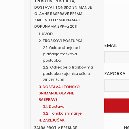
TROŠKOVI POSTUPKA,
DOSTAVA I TONSKO SNIMANJE
GLAVNE RASPRAVE PREMA
ZAKONU O IZMJENAMA I
DOPUNAMA ZPP-a 2011.
1. UVOD
2. TROŠKOVI POSTUPKA
EMAIL
2.1. Oslobađanje od
plaćanja troškova
postupka
2.2. Odredbe o troškovima
ZAPORKA
postupka koje nisu ušle u
ZIDZPP/2011.
3. DOSTAVA I TONSKO
SNIMANJE GLAVNE
RASPRAVE
3.1. Dostava
3.2. Tonsko snimanje
4. ZAKLJUČAK
Ne
ŽALBA PROTIV PRESUDE