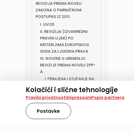
REVIZIJA PREMA NOVELI
ZAKONA O PARNIČNOM
POSTUPKU IZ 2011.
I. UVOD
II. REVIZIJA (IZVANREDNI
PRAVNI LIJEK) PO
KRITERIJIMA EUROPSKOG
SUDA ZA LJUDSKA PRAVA
III. NOVINE U UREĐENJU
REVIZIJE PREMA NOVELI ZPP-
A
1. PRIMJENA I STUPANJE NA
SNAGU
Kolačići i slične tehnologije
2. DOPUŠTENOST REVIZIJE
Na našoj web stranici koristimo kolačiće i slične te
Pravila privatnosti
Impressum
Popis partnera
2.1. Redovita revizija
analiziramo promet na stranici te prikazujemo sadržaje
2.2. Izvanredna revizija
također koriste ove tehnologije.
Postavke
3. DOPUŠTENOST
Odabirom opcije „Samo nužno“ prihvaćate samo one ko
obradu svih kolačića potrebnih za analitiku i marke
IZJAVLJIVANJA IZVANREDNE
kojem trenutku promijeniti svoju privolu. Više inform
REVIZIJE