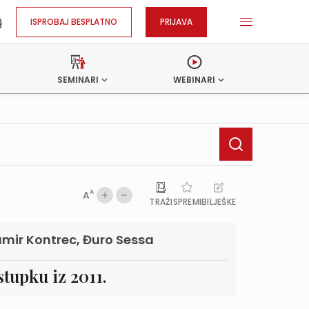
ISPROBAJ BESPLATNO
PRIJAVA
SEMINARI
WEBINARI
A
A
TRAŽI
SPREMI
BILJEŠKE
Damir Kontrec, Đuro Sessa
tupku iz 2011.