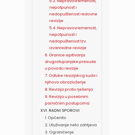
5.3. Nepravovremenost,
nepotpunost i
nedopuštenost redovne
revizije
5.4. Nepravovremenost,
nepotpunost i
nedopuštenost tzv.
izvanredne revizije
6. Granice ispitivanja
drugostupanjske presude
u povodu revizije
7. Odluke revizijskog suda i
njihovo obrazloženje
8. Revizija protiv rješenja
9. Revizija u posebnim
parničnim postupcima
XVI. RADNI SPOROVI
1. Općenito
2. Utuživanje neto zahtjeva
3. Ograničenje