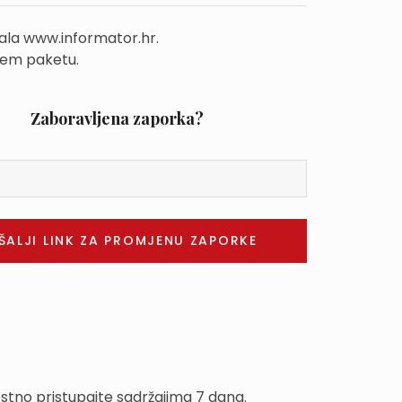
tala www.informator.hr.
šem paketu.
Zaboravljena zaporka?
estno pristupajte sadržajima 7 dana.