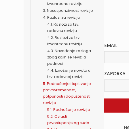
izvanredne revizije
3. Nesuspenzivnost revizije
4. Razlozi za reviziju
4.1. Razlozi za tzv.
redovnu reviziju
4.2. Razlozi za tzv.
izvanrednu reviziju
EMAIL
4.3. Navođenje razloga
zbog kojih se revizija
podnosi
4.4. Iznošenje novota u
ZAPORKA
tzv. redovnoj reviziji
5. Podnošenje i ispitivanje
pravovremenosti,
potpunosti i dopuštenosti
revizije
5.1. Podnošenje revizije
5.2. Ovlasti
prvostupanjskog suda
Ne