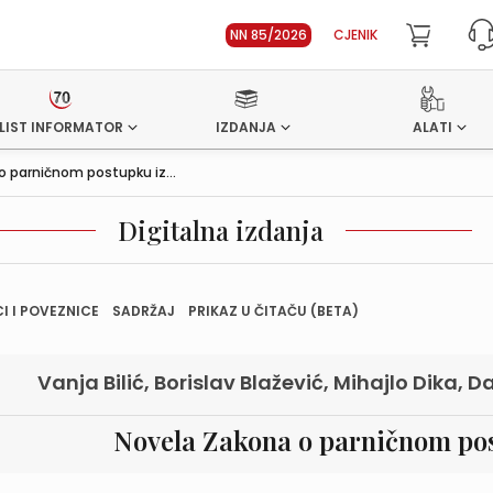
NN 85/2026
CJENIK
LIST INFORMATOR
IZDANJA
ALATI
 parničnom postupku iz...
Digitalna izdanja
I I POVEZNICE
SADRŽAJ
PRIKAZ U ČITAČU (BETA)
Vanja Bilić, Borislav Blažević, Mihajlo Dika, 
Novela Zakona o parničnom pos