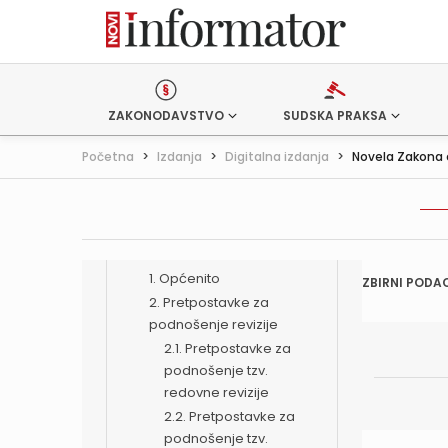
kad prvostupanjska
presuda ima nedostataka
zbog kojih se ne može
ispitati
9. Provedba
ZAKONODAVSTVO
SUDSKA PRAKSA
drugostupanjske rasprave
radi otklanjanja bitnih
Početna
>
Izdanja
>
Digitalna izdanja
>
Novela Zakona o
povreda parničnog
postupka u
prvostupanjskom
postupku
XV. REVIZIJA
1. Općenito
ZBIRNI PODAC
2. Pretpostavke za
podnošenje revizije
2.1. Pretpostavke za
podnošenje tzv.
redovne revizije
2.2. Pretpostavke za
podnošenje tzv.