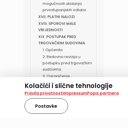
mogućnosti ukidanja
prvostupanjskih odluka
XVII. PLATNI NALOZI
XVIII. SPOROVI MALE
VRIJEDNOSTI
XIX. POSTUPAK PRED
TRGOVAČKIM SUDOVIMA
1. Općenito
2. Redovna revizija u
postupku pred trgovačkim
sudovima
3. Ograničenje
mogućnosti ukidanja
Kolačići i slične tehnologije
prvostupanjskih odluka
Na našoj web stranici koristimo kolačiće i slične te
Pravila privatnosti
Impressum
Popis partnera
XX. POSTUPAK ZA ZAŠTITU
analiziramo promet na stranici te prikazujemo sadržaje
KOLEKTIVNIH INTERESA I
također koriste ove tehnologije.
Postavke
PRAVA
Odabirom opcije „Samo nužno“ prihvaćate samo one ko
obradu svih kolačića potrebnih za analitiku i marke
XXI. OBITELJSKI PARNIČNI
kojem trenutku promijeniti svoju privolu. Više inform
POSTUPCI