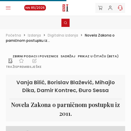
NN 85/2026
Početna
>
Izdanja
>
Digitalna izdanja
>
Novela Zakona o
parničnom postupku iz...
ZBIRNI PODACI I POVEZNICE
SADRŽAJ
PRIKAZ U ČITAČU (BETA)
TRAŽI
SPREMI
BILJEŠKE
Vanja Bilić, Borislav Blažević, Mihajlo
Dika, Damir Kontrec, Đuro Sessa
Novela Zakona o parničnom postupku iz
2011.