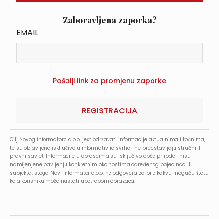
Zaboravljena zaporka?
EMAIL
REGISTRACIJA
Cilj Novog informatora d.o.o. jest održavati informacije aktualnima i točnima,
te su objavljene isključivo u informativne svrhe i ne predstavljaju stručni ili
pravni savjet. Informacije u obrascima su isključivo opće prirode i nisu
namijenjene bavljenju konkretnim okolnostima određenog pojedinca ili
subjekta, stoga Novi informator d.o.o. ne odgovara za bilo kakvu moguću štetu
koja korisniku može nastati upotrebom obrazaca.