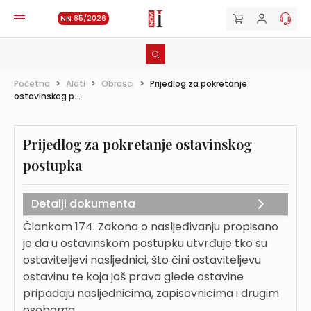
NN 85/2026
Početna
>
Alati
>
Obrasci
>
Prijedlog za pokretanje
ostavinskog p...
Prijedlog za pokretanje ostavinskog
postupka
Detalji dokumenta
Člankom 174. Zakona o nasljeđivanju propisano
je da u ostavinskom postupku utvrđuje tko su
ostaviteljevi nasljednici, što čini ostaviteljevu
ostavinu te koja još prava glede ostavine
pripadaju nasljednicima, zapisovnicima i drugim
osobama.