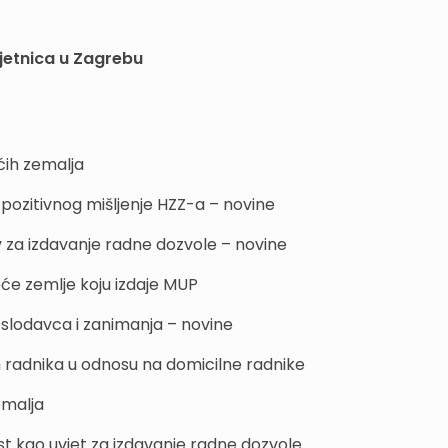
vjetnica u Zagrebu
ećih zemalja
 pozitivnog mišljenje HZZ-a – novine
v za izdavanje radne dozvole – novine
eće zemlje koju izdaje MUP
slodavca i zanimanja – novine
h radnika u odnosu na domicilne radnike
emalja
t kao uvjet za izdavanje radne dozvole