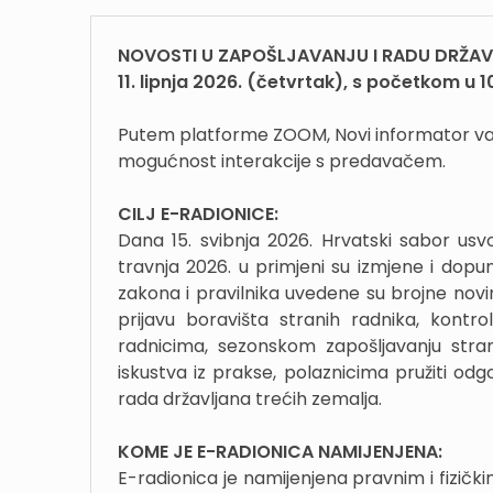
NOVOSTI U ZAPOŠLJAVANJU I RADU DRŽAVLJ
11. lipnja 2026. (četvrtak), s početkom u 1
Putem platforme ZOOM, Novi informator vam
mogućnost interakcije s predavačem.
CILJ E-RADIONICE:
Dana 15. svibnja 2026. Hrvatski sabor usv
travnja 2026. u primjeni su izmjene i dop
zakona i pravilnika uvedene su brojne novi
prijavu boravišta stranih radnika, kontr
radnicima, sezonskom zapošljavanju stran
iskustva iz prakse, polaznicima pružiti od
rada državljana trećih zemalja.
KOME JE E-RADIONICA NAMIJENJENA:
E-radionica je namijenjena pravnim i fizič