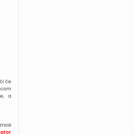
ći će
nicom
ce, a
iznosi
mator