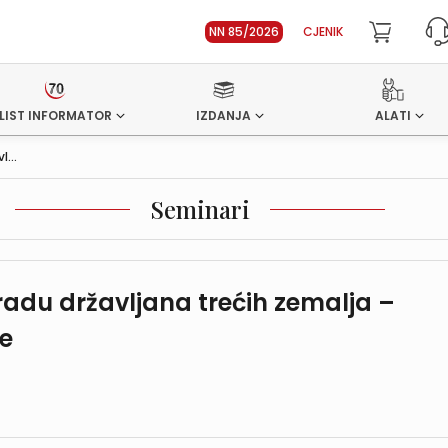
NN 85/2026
CJENIK
LIST INFORMATOR
IZDANJA
ALATI
...
Seminari
 radu državljana trećih zemalja –
se