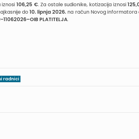
 iznosi
106,25 €
. Za ostale sudionike, kotizacija iznosi
125,
najkasnije do
10. lipnja 2026.
na račun Novog informatora d
-11062026–OIB PLATITELJA
.
i radnici