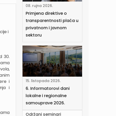
08. rujna 2026.
Primjena direktive o
transparentnosti plaća u
privatnom i javnom
ije i
sektoru
d 30.
enama
vola,
ranim
15. listopada 2026.
ere i
nja i
6. Informatorovi dani
lokalne i regionalne
samouprave 2026.
ijama
Održani seminari