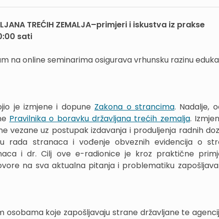
ANA TREĆIH ZEMALJA–primjeri i iskustva iz prakse
0:00 sati
 na online seminarima osigurava vrhunsku razinu edukac
ojio je izmjene i dopune
Zakona o strancima
. Nadalje, o
une
Pravilnika o boravku državljana trećih zemalja
. Izmj
ne vezane uz postupak izdavanja i produljenja radnih doz
olu rada stranaca i vođenje obveznih evidencija o st
aca i dr. Cilj ove e-radionice je kroz praktične primj
govore na sva aktualna pitanja i problematiku zapošljava
kim osobama koje zapošljavaju strane državljane te agenc