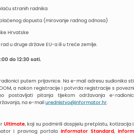
laću stranih radnika
 neplaćenog dopusta (mirovanje radnog odnosa)
like Hrvatske
rad u druge države EU-a ili u treće zemlje.
00 do 12:30 sati.
-radionici putem prijavnice. Na e-mail adresu sudionika sti
ZOOM, a nakon registracije i potvrda registracije s povez
o postavljati pitanja tijekom održavanja e-radioni
održavanja, na e-mail
urednistvo@informator.hr
.
or
Ultimate
, koji su podmirili dospjelu pretplatu, kotizacija 
rmator i pravnog portala
Informator Standard
,
Infor