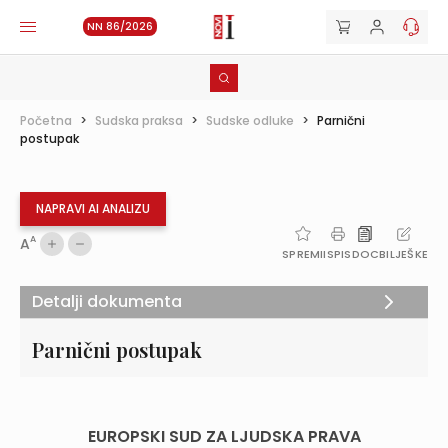
NN 86/2026
Početna
>
Sudska praksa
>
Sudske odluke
>
Parnični
postupak
NAPRAVI AI ANALIZU
A
A
SPREMI
ISPIS
DOC
BILJEŠKE
Detalji dokumenta
Parnični postupak
EUROPSKI SUD ZA LJUDSKA PRAVA