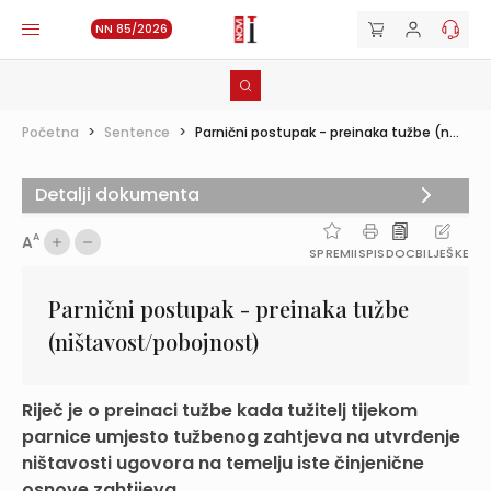
NN 85/2026
Početna
>
Sentence
>
Parnični postupak - preinaka tužbe (n...
Detalji dokumenta
A
A
SPREMI
ISPIS
DOC
BILJEŠKE
Parnični postupak - preinaka tužbe
(ništavost/pobojnost)
Riječ je o preinaci tužbe kada tužitelj tijekom
parnice umjesto tužbenog zahtjeva na utvrđenje
ništavosti ugovora na temelju iste činjenične
osnove zahtijeva...