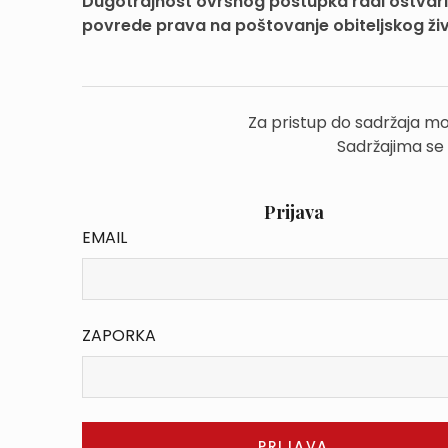
Dugotrajnost ovršnog postupka radi ostvariv
povrede prava na poštovanje obiteljskog ži
Za pristup do sadržaja mo
Sadržajima se
Prijava
EMAIL
ZAPORKA