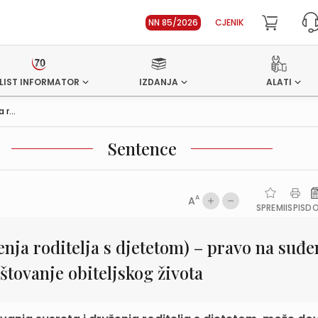
NN 85/2026
CJENIK
LIST INFORMATOR
IZDANJA
ALATI
r...
Sentence
A
A
SPREMI
ISPIS
D
enja roditelja s djetetom) – pravo na suđe
tovanje obiteljskog života