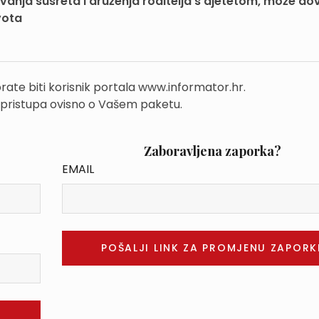
anja susreta i druženja roditelja s djetetom, može do
vota
rate biti korisnik portala www.informator.hr.
 pristupa ovisno o Vašem paketu.
Zaboravljena zaporka?
EMAIL