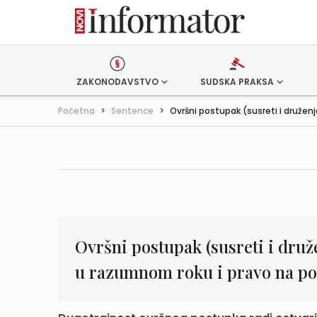
ZAKONODAVSTVO
SUDSKA PRAKSA
Početna
>
Sentence
>
Ovršni postupak (susreti i druženja 
Ovršni postupak (susreti i druž
u razumnom roku i pravo na poš