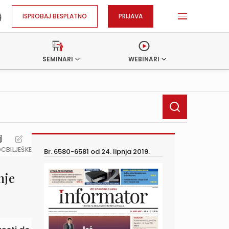
ISPROBAJ BESPLATNO
PRIJAVA
SEMINARI
WEBINARI
OC
BILJEŠKE
Br. 6580-6581 od
24. lipnja 2019.
nje