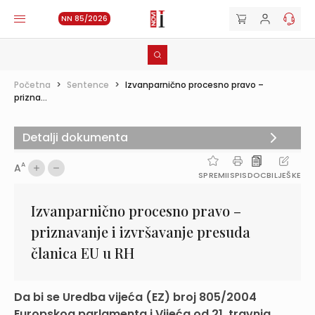
NN 85/2026
Početna
>
Sentence
>
Izvanparnično procesno pravo –
prizna...
Detalji dokumenta
A
A
SPREMI
ISPIS
DOC
BILJEŠKE
Izvanparnično procesno pravo –
priznavanje i izvršavanje presuda
članica EU u RH
Da bi se Uredba vijeća (EZ) broj 805/2004
Europskog parlamenta i Vijeća od 21. travnja