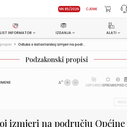
NN 85/2026
CJENIK
LIST INFORMATOR
IZDANJA
ALATI
propisi
>
Odluka o katastarskoj izmjeri na podr...
Podzakonski propisi
A
A
OMENE
USPOREDI
SPREMI
ISPIS
D
NASL
oj izmjeri na području Općine