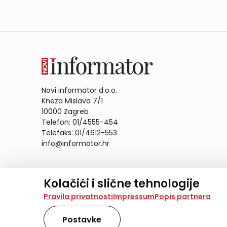
Novi informator d.o.o.
Kneza Mislava 7/1
10000 Zagreb
Telefon: 01/4555-454
Telefaks: 01/4612-553
info@informator.hr
PRATITE NAS:
Kolačići i slične tehnologije
Na našoj web stranici koristimo kolačiće i slične te
Pravila privatnosti
Impressum
Popis partnera
analiziramo promet na stranici te prikazujemo sadržaje
također koriste ove tehnologije.
Postavke
Odabirom opcije „Samo nužno“ prihvaćate samo one ko