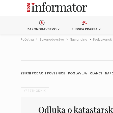
ZAKONODAVSTVO
SUDSKA PRAKSA
Početna
>
Zakonodavstvo
>
Nacionalno
>
Podzakonski 
ZBIRNI PODACI I POVEZNICE
POGLAVLJA
ČLANCI
NAP
PRETHODNIK
Odluka o katastarsk