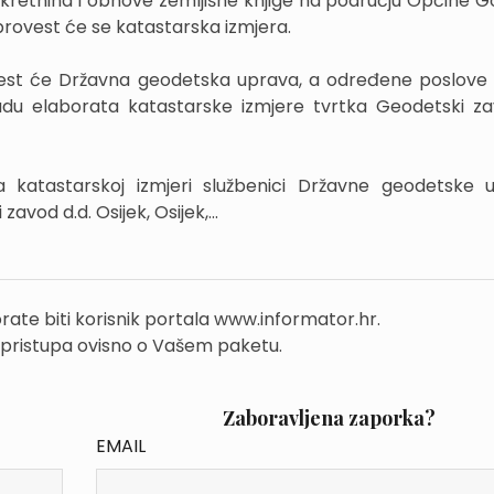
ekretnina i obnove zemljišne knjige na području Općine Go
provest će se katastarska izmjera.
vest će Državna geodetska uprava, a određene poslove 
radu elaborata katastarske izmjere tvrtka Geodetski za
a katastarskoj izmjeri službenici Državne geodetske 
avod d.d. Osijek, Osijek,...
rate biti korisnik portala www.informator.hr.
 pristupa ovisno o Vašem paketu.
Zaboravljena zaporka?
EMAIL