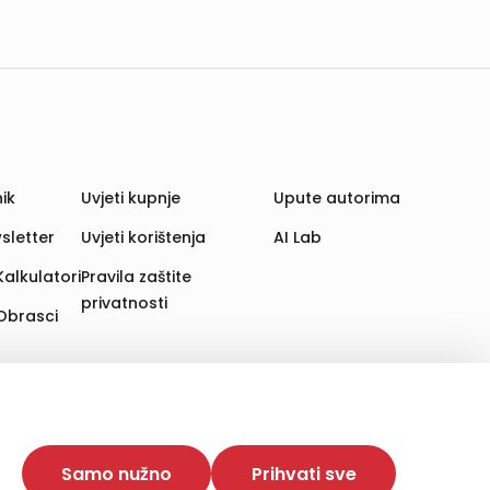
ik
Uvjeti kupnje
Upute autorima
sletter
Uvjeti korištenja
AI Lab
Kalkulatori
Pravila zaštite
privatnosti
Obrasci
aju. Time poboljšavamo korisničko iskustvo,
 više web stranica i uređaja u tu svrhu. Naši partneri
Samo nužno
Prihvati sve
e. Opcija „Prihvati sve“ omogućuje postavljanje i