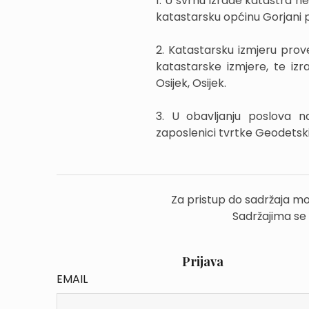
1. U svrhu izrade katastra n
katastarsku općinu Gorjani 
2. Katastarsku izmjeru pro
katastarske izmjere, te iz
Osijek, Osijek.
3. U obavljanju poslova n
zaposlenici tvrtke Geodetski z
Za pristup do sadržaja mo
Sadržajima se
Prijava
EMAIL