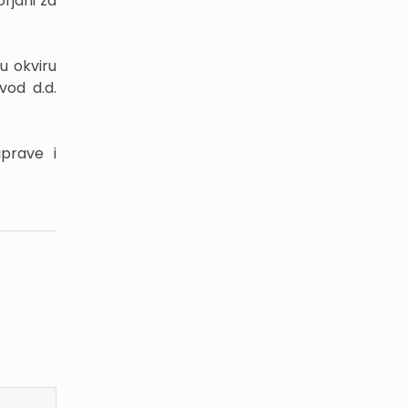
rjani za
u okviru
vod d.d.
uprave i