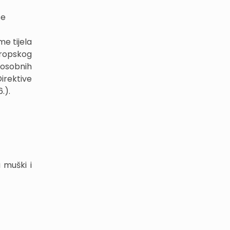
se
me tijela
uropskog
 osobnih
irektive
.).
 muški i