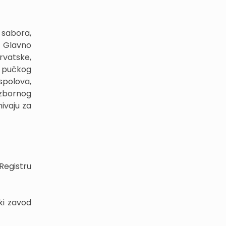
 sabora,
, Glavno
rvatske,
 pučkog
spolova,
izbornog
ivaju za
Registru
ki zavod