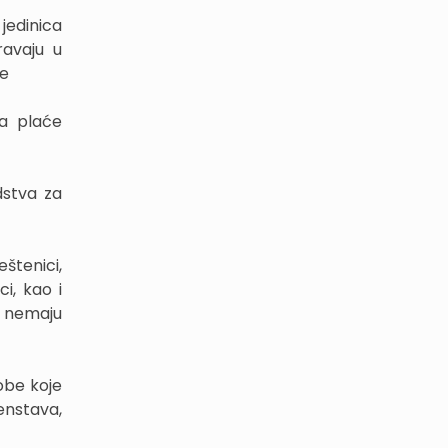
jedinica
ravaju u
je
za plaće
dstva za
štenici,
i, kao i
a nemaju
sobe koje
enstava,