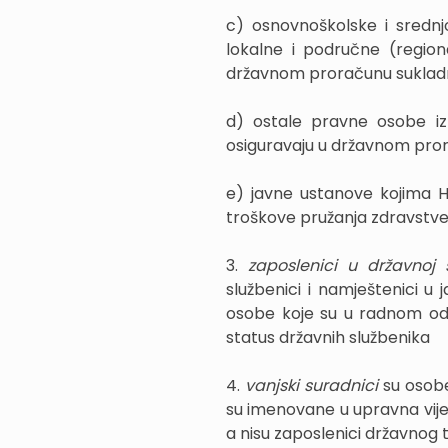
c) osnovnoškolske i srednjo
lokalne i područne (regio
državnom proračunu sukladn
d) ostale pravne osobe iz
osiguravaju u državnom pror
e) javne ustanove kojima H
troškove pružanja zdravstv
3.
zaposlenici u državnoj
službenici i namještenici u 
osobe koje su u radnom od
status državnih službenika
4.
vanjski suradnici
su osobe
su imenovane u upravna vijeć
a nisu zaposlenici državnog ti