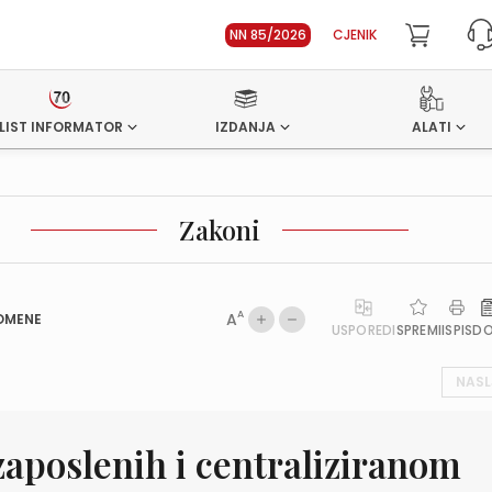
NN 85/2026
CJENIK
LIST INFORMATOR
IZDANJA
ALATI
Zakoni
A
A
OMENE
USPOREDI
SPREMI
ISPIS
D
NASL
zaposlenih i centraliziranom