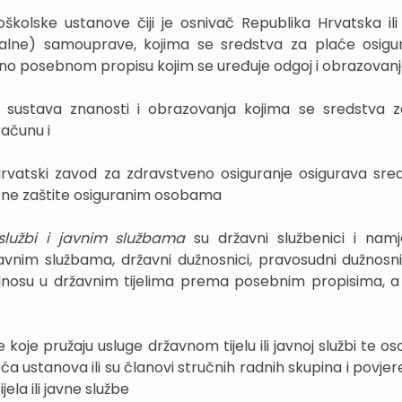
školske ustanove čiji je osnivač Republika Hrvatska ili 
nalne) samouprave, kojima se sredstva za plaće osigu
o posebnom propisu kojim se uređuje odgoj i obrazovan
 sustava znanosti i obrazovanja kojima se sredstva 
ačunu i
rvatski zavod za zdravstveno osiguranje osigurava sre
ene zaštite osiguranim osobama
 službi i javnim službama
su državni službenici i namje
javnim službama, državni dužnosnici, pravosudni dužnosnic
nosu u državnim tijelima prema posebnim propisima, 
 koje pružaju usluge državnom tijelu ili javnoj službi te o
a ustanova ili su članovi stručnih radnih skupina i povjer
jela ili javne službe