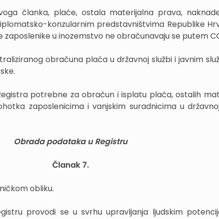
voga članka, plaće, ostala materijalna prava, naknade
iplomatsko-konzularnim predstavništvima Republike Hr
ne zaposlenike u inozemstvo ne obračunavaju se putem C
traliziranog obračuna plaća u državnoj službi i javnim sl
tske.
egistra potrebne za obračun i isplatu plaća, ostalih mate
hotka zaposlenicima i vanjskim suradnicima u državnoj 
Obrada podataka u Registru
Članak 7.
oničkom obliku.
stru provodi se u svrhu upravljanja ljudskim potencij