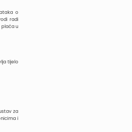
dataka o
odi radi
a plaća u
ja tijelo
sustav za
nicima i