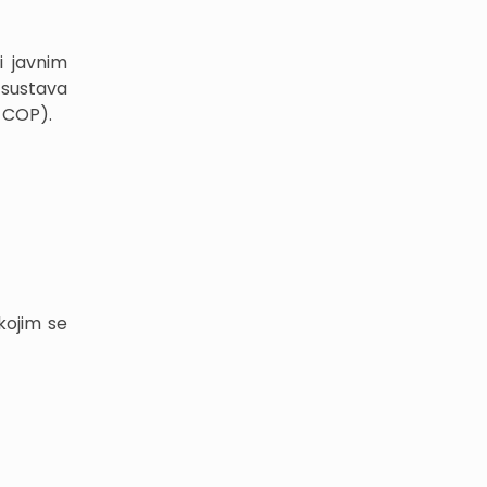
i javnim
 sustava
: COP).
kojim se