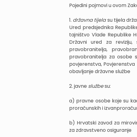
Pojedini pojmovi u ovom Zak
1.
državna tijela
su tijela dr
Ured predsjednika Republik
tajništvo Vlade Republike H
Državni ured za reviziju
pravobranitelja, pravobra
pravobranitelja za osobe s
povjerenstva, Povjerenstva z
obavljanje državne službe
2. javne
službe
su:
a) pravne osobe koje su ka
proračunskih i izvanproraču
b) Hrvatski zavod za mirovi
za zdravstveno osiguranje