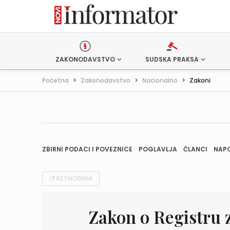
ZAKONODAVSTVO
SUDSKA PRAKSA
Početna
>
Zakonodavstvo
>
Nacionalno
>
Zakoni
ZBIRNI PODACI I POVEZNICE
POGLAVLJA
ČLANCI
NAP
PRETHODNIK
Zakon o Registru 