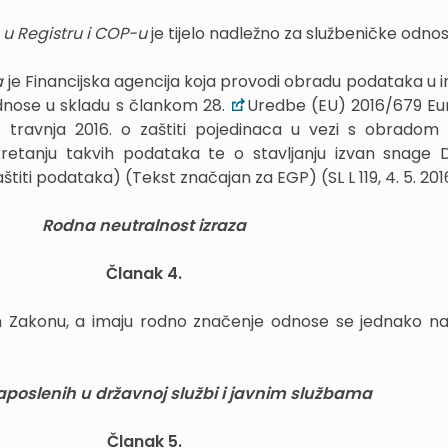
 u Registru i COP-u
je tijelo nadležno za službeničke odno
a
je Financijska agencija koja provodi obradu podataka u i
dnose u skladu s člankom 28.
Uredbe (EU) 2016/679 E
 travnja 2016. o zaštiti pojedinaca u vezi s obradom
etanju takvih podataka te o stavljanju izvan snage D
iti podataka) (Tekst značajan za EGP) (SL L 119, 4. 5. 2016
Rodna neutralnost izraza
Članak 4.
vom Zakonu, a imaju rodno značenje odnose se jednako na
aposlenih u državnoj službi i javnim službama
Članak 5.