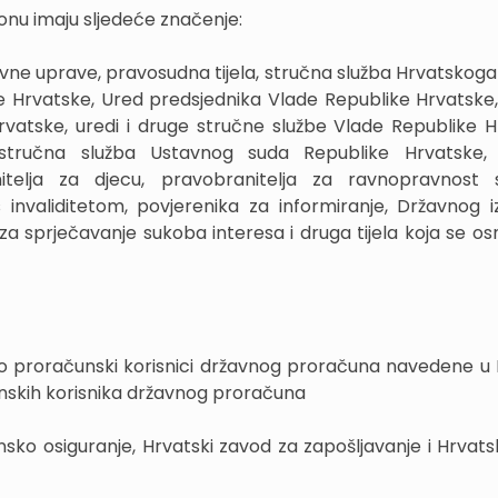
onu imaju sljedeće značenje:
žavne uprave, pravosudna tijela, stručna služba Hrvatskoga
e Hrvatske, Ured predsjednika Vlade Republike Hrvatske
rvatske, uredi i druge stručne službe Vlade Republike H
, stručna služba Ustavnog suda Republike Hrvatske,
nitelja za djecu, pravobranitelja za ravnopravnost 
 invaliditetom, povjerenika za informiranje, Državnog 
a sprječavanje sukoba interesa i druga tijela koja se osn
o proračunski korisnici državnog proračuna navedene u 
nskih korisnika državnog proračuna
nsko osiguranje, Hrvatski zavod za zapošljavanje i Hrvats