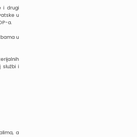
 i drugi
vatske u
OP-a.
užbama u
rijalnih
službi i
alima, a