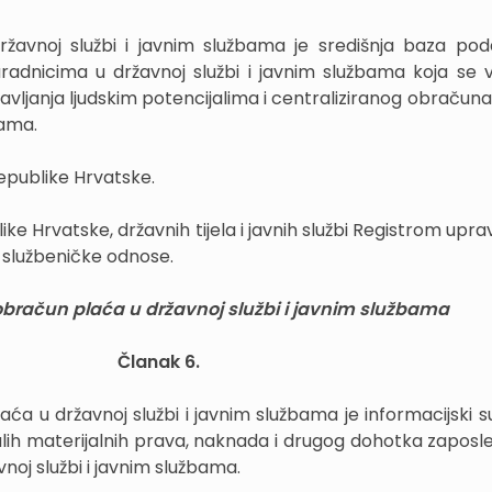
državnoj službi i javnim službama je središnja baza po
radnicima u državnoj službi i javnim službama koja se v
ravljanja ljudskim potencijalima i centraliziranog obračun
bama.
Republike Hrvatske.
e Hrvatske, državnih tijela i javnih službi Registrom upravl
 službeničke odnose.
 obračun plaća u državnoj službi i javnim službama
Članak 6.
laća u državnoj službi i javnim službama je informacijski 
alih materijalnih prava, naknada i drugog dohotka zaposle
noj službi i javnim službama.