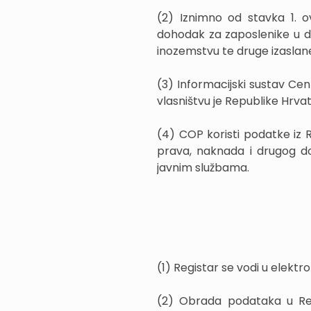
(2) Iznimno od stavka 1. o
dohodak za zaposlenike u d
inozemstvu te druge izasla
(3) Informacijski sustav Cen
vlasništvu je Republike Hrva
(4) COP koristi podatke iz R
prava, naknada i drugog do
javnim službama.
(1) Registar se vodi u elektr
(2) Obrada podataka u Regi