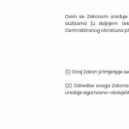
Ovim se Zakonom uređuje us
službama (u daljnjem teks
Centraliziranog obračuna pla
(1) Ovaj Zakon primjenjuje se 
(2) Odredbe ovoga Zakona n
uređuje sigurnosno-obavješt