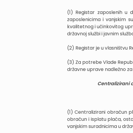
(1) Registar zaposlenih u 
zaposlenicima i vanjskim su
kvalitetnog i učinkovitog up
državnoj službi i javnim služ
(2) Registar je u vlasništvu 
(3) Za potrebe Vlade Republik
državne uprave nadležno za
Centralizirani
(1) Centralizirani obračun p
obračun i isplatu plaća, ost
vanjskim suradnicima u držav