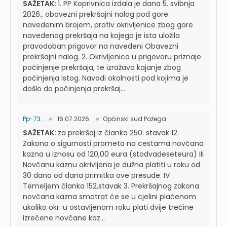
SAŽETAK:
1. PP Koprivnica izdala je dana 5. svibnja
2026., obavezni prekršajni nalog pod gore
navedenim brojem, protiv okrivljenice zbog gore
navedenog prekršaja na kojega je ista uložila
pravodoban prigovor na navedeni Obavezni
prekršajni nalog. 2. Okrivljenica u prigovoru priznaje
počinjenje prekršaja, te izražava kajanje zbog
počinjenja istog. Navodi okolnosti pod kojima je
došlo do počinjenja prekršaj...
Pp-73...
16.07.2026.
Općinski sud Požega
SAŽETAK:
za prekršaj iz članka 250. stavak 12.
Zakona o sigurnosti prometa na cestama novčana
kazna u iznosu od 120,00 eura (stodvadeseteura) III
Novčanu kaznu okrivljena je dužna platiti u roku od
30 dana od dana primitka ove presude. IV
Temeljem članka 152.stavak 3. Prekršajnog zakona
novčana kazna smatrat će se u cjelini plaćenom
ukoliko okr. u ostavljenom roku plati dvije trećine
izrečene novčane kaz...