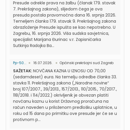
Presude odrekle prava na žalbu (članak 179. stavak
7. Prekršajnog zakona), slijedom čega je ova
presuda postala pravomoćna dana 16. srpnja 2026.
Temeljem članka 179. stavak 9. Prekršajnog zakona
obrazloženje Presude ispušta se kao nepotrebno. U
Zagrebu, 16. srpnja 2026. Viša sudska savjetnica,
specijalist Marijana Đurinac v.r. Zapisničarka
Sutkinja Radojka Ba...
Pp-50...
16.07.2026.
Općinski prekršajni sud Zagreb
SAŽETAK:
NOVČANA KAZNA U IZNOSU OD 70,00
(sedamdeset) eura. Na temelju odredbe članka 33.
stavka 11. Prekršajnog zakona („Narodne novine“
broj 107/2007., 39/2013., 157/2013., 110/2015., 70/2017.,
118/2018. i 114/2022.) okrivljenik je obvezan platiti
novčanu kaznu u korist Državnog proračuna na
račun naveden u priloženom predlošku uplatnice, u
roku od 15 dana po primitku ove presude jer će se u
protivnom p...