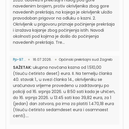
2026. obavezni prekršajni nalog pod gore
navedenim brojem, protiv okrivljenika zbog gore
navedenih prekršaja, na kojega je okrivljenik uložio
pravodoban prigovor na odluku o kazni. 2.
Okrivljenik u prigovoru priznaje počinjenje prekršaja
i izražava kajanje zbog počinjenja istih. Navodi
okolnosti pod kojima je došlo do počinjenja
navedenih prekršaja. Tre...
Pp-97...
16.07.2026.
Općinski prekršajni sud Zagreb
SAŽETAK:
ukupna novčana kazna od 1.510,00
(tisuću četiristo deset) eura. II. Na temelju članka
40. stavak 1., u svezi članka 14., okrivljeniku se
uračunava vrijeme provedeno u zadržavanju po
policiji od 16. srpnja 2026. u 8:50 sati kada je uhićen,
do 16. srpnja 2026. u 13:45 sati kao 39,82 eura, za 1
(jedan) dan zatvora, pa ima za platiti 1.470,18 eura
(tisuću četiristo sedamdeset eura i osamnaest
centi)....