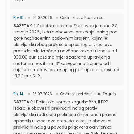
Pp-91...
16.07.2026.
Općinski sud Koprivnica
SAŽETAK:
1. Policijska postaja Đurđevac je dana 27.
travnja 2026., izdala obavezni prekršajni nalog pod
gore naznačenim poslovnim brojem, kojim je
okrivljeniku zbog prekršaja opisanog u izreci ove
presude, bila izrečena novčana kazna u iznosu od
390,00 eur, zaštitna mjera zabrane upravljanja
motornim vozilima „B“ kategorije u trajanju od 1
mjesec i troškovi prekršajnog postupka u iznosu od
13,27 eur. 2. P...
Pp-14...
16.07.2026.
Općinski prekršajni sud Zagreb
SAŽETAK:
1.Policijska uprava zagrebačka, II PPP
izdala je obavezni prekršajni nalog protiv
okrivljenika radi djela prekršaja činjenično i pravno
opisanih u izreci ove presude, a koji je obavezni
prekršajni nalog u povodu prigovora okrivljenika
dostavljen ovom sudu na rješavanje. 2.Na temelju