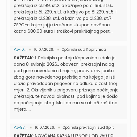
prekršaja iz čl.199. st.2. a kažnjivo po čl.199. st.6.,
prekršaja iz čl. 229. s.t.1. a kažnjivo po čl.229. st.5. i
prekršaja iz čl.238. st.1. a kažnjivo po čl.238. st.7.
ZSPC-a kojim joj je izrečena ukupna novčana
kazna 680,00 eura i troškovi prekršajnog post...
Pp-10...
16.07.2026.
Općinski sud Koprivnica
SAŽETAK:
1. Policijska postaja Koprivnica izdala je
dana 8. svibnja 2026., obavezni prekršajni nalog
pod gore navedenim brojem, protiv okrivljenika
zbog gore navedenog prekršaja na kojega je isti
uložio pravodoban prigovor na odluku o zaštitnoj
mjeri. 2. Okrivljenik u prigovoru priznaje počinjenje
prekršaja, te navodi okolnosti pod kojima je došlo
do počinjenja istog. Moli da mu se ublaži zaštitna
mjera, ...
Pp-87...
16.07.2026.
Općinski prekršajni sud Split
SAŽETAK:
NOVČANA KAZNA U IZNOSU OD 250,00