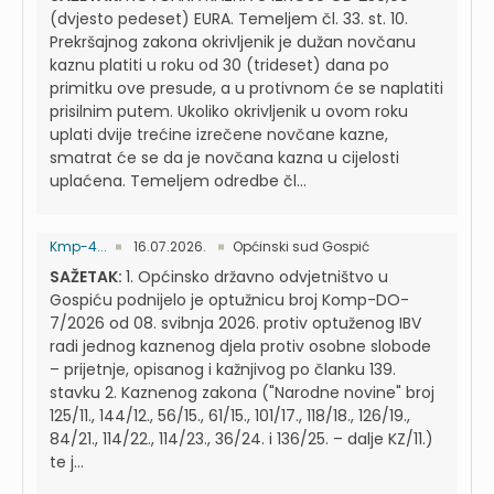
(dvjesto pedeset) EURA. Temeljem čl. 33. st. 10.
Prekršajnog zakona okrivljenik je dužan novčanu
kaznu platiti u roku od 30 (trideset) dana po
primitku ove presude, a u protivnom će se naplatiti
prisilnim putem. Ukoliko okrivljenik u ovom roku
uplati dvije trećine izrečene novčane kazne,
smatrat će se da je novčana kazna u cijelosti
uplaćena. Temeljem odredbe čl...
Kmp-4...
16.07.2026.
Općinski sud Gospić
SAŽETAK:
1. Općinsko državno odvjetništvo u
Gospiću podnijelo je optužnicu broj Komp-DO-
7/2026 od 08. svibnja 2026. protiv optuženog IBV
radi jednog kaznenog djela protiv osobne slobode
– prijetnje, opisanog i kažnjivog po članku 139.
stavku 2. Kaznenog zakona ("Narodne novine" broj
125/11., 144/12., 56/15., 61/15., 101/17., 118/18., 126/19.,
84/21., 114/22., 114/23., 36/24. i 136/25. – dalje KZ/11.)
te j...