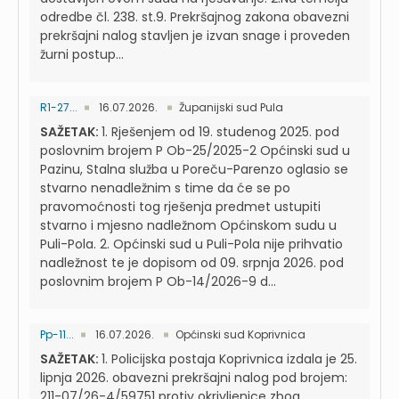
odredbe čl. 238. st.9. Prekršajnog zakona obavezni
prekršajni nalog stavljen je izvan snage i proveden
žurni postup...
R1-27...
16.07.2026.
Županijski sud Pula
SAŽETAK:
1. Rješenjem od 19. studenog 2025. pod
poslovnim brojem P Ob-25/2025-2 Općinski sud u
Pazinu, Stalna služba u Poreču-Parenzo oglasio se
stvarno nenadležnim s time da će se po
pravomoćnosti tog rješenja predmet ustupiti
stvarno i mjesno nadležnom Općinskom sudu u
Puli-Pola. 2. Općinski sud u Puli-Pola nije prihvatio
nadležnost te je dopisom od 09. srpnja 2026. pod
poslovnim brojem P Ob-14/2026-9 d...
Pp-11...
16.07.2026.
Općinski sud Koprivnica
SAŽETAK:
1. Policijska postaja Koprivnica izdala je 25.
lipnja 2026. obavezni prekršajni nalog pod brojem:
211-07/26-4/59751 protiv okrivljenice zbog