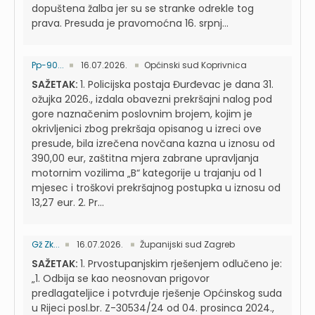
dopuštena žalba jer su se stranke odrekle tog
prava. Presuda je pravomoćna 16. srpnj...
Pp-90...
16.07.2026.
Općinski sud Koprivnica
SAŽETAK:
1. Policijska postaja Đurđevac je dana 31.
ožujka 2026., izdala obavezni prekršajni nalog pod
gore naznačenim poslovnim brojem, kojim je
okrivljenici zbog prekršaja opisanog u izreci ove
presude, bila izrečena novčana kazna u iznosu od
390,00 eur, zaštitna mjera zabrane upravljanja
motornim vozilima „B“ kategorije u trajanju od 1
mjesec i troškovi prekršajnog postupka u iznosu od
13,27 eur. 2. Pr...
Gž Zk...
16.07.2026.
Županijski sud Zagreb
SAŽETAK:
1. Prvostupanjskim rješenjem odlučeno je:
„1. Odbija se kao neosnovan prigovor
predlagateljice i potvrđuje rješenje Općinskog suda
u Rijeci posl.br. Z-30534/24 od 04. prosinca 2024.,