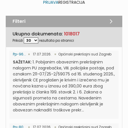
PRIJAVA
REGISTRACIJA
Filteri
Ukupno dokumenata:
1018017
Prikaži
rezultata po stranici
Pp-96...
17.07.2026.
Općinski prekršajni sud Zagreb
SAŽETAK:
1. Pobijanim obaveznim prekršajnim
nalogom PU zagrebačke, VIII. policijske postaje, pod
oznakom 211-07/25-2/59075 od 16. studenog 2026.,
okrivljenik CE proglašen je krivim i izrečena mu je
novčana kazna u iznosu od 390,00 eura zbog
prekršaja iz članka 199. stavak 2. i 6. Zakona o
sigurnosti prometa na cestama. Navedenim
obaveznim prekršajnim nalogom okrivljenik je
obavezan naknaditi troškove prekr...
Pp-80...
17.07.2026.
Općinski prekršajni sud Zagreb