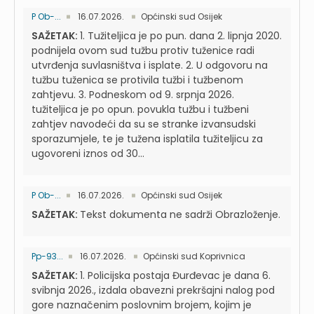
P Ob-...
16.07.2026.
Općinski sud Osijek
SAŽETAK:
1. Tužiteljica je po pun. dana 2. lipnja 2020.
podnijela ovom sud tužbu protiv tuženice radi
utvrđenja suvlasništva i isplate. 2. U odgovoru na
tužbu tuženica se protivila tužbi i tužbenom
zahtjevu. 3. Podneskom od 9. srpnja 2026.
tužiteljica je po opun. povukla tužbu i tužbeni
zahtjev navodeći da su se stranke izvansudski
sporazumjele, te je tužena isplatila tužiteljicu za
ugovoreni iznos od 30...
P Ob-...
16.07.2026.
Općinski sud Osijek
SAŽETAK:
Tekst dokumenta ne sadrži Obrazloženje.
Pp-93...
16.07.2026.
Općinski sud Koprivnica
SAŽETAK:
1. Policijska postaja Đurđevac je dana 6.
svibnja 2026., izdala obavezni prekršajni nalog pod
gore naznačenim poslovnim brojem, kojim je