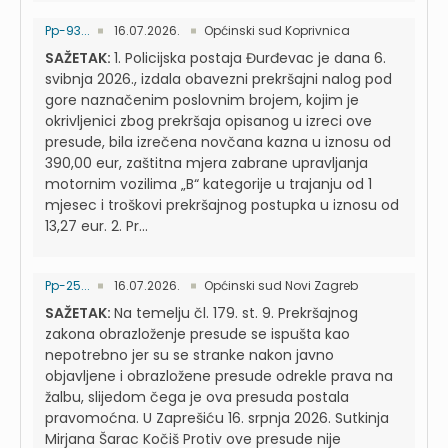
Pp-93...
16.07.2026.
Općinski sud Koprivnica
SAŽETAK:
1. Policijska postaja Đurđevac je dana 6.
svibnja 2026., izdala obavezni prekršajni nalog pod
gore naznačenim poslovnim brojem, kojim je
okrivljenici zbog prekršaja opisanog u izreci ove
presude, bila izrečena novčana kazna u iznosu od
390,00 eur, zaštitna mjera zabrane upravljanja
motornim vozilima „B“ kategorije u trajanju od 1
mjesec i troškovi prekršajnog postupka u iznosu od
13,27 eur. 2. Pr...
Pp-25...
16.07.2026.
Općinski sud Novi Zagreb
SAŽETAK:
Na temelju čl. 179. st. 9. Prekršajnog
zakona obrazloženje presude se ispušta kao
nepotrebno jer su se stranke nakon javno
objavljene i obrazložene presude odrekle prava na
žalbu, slijedom čega je ova presuda postala
pravomoćna. U Zaprešiću 16. srpnja 2026. Sutkinja
Mirjana Šarac Kočiš Protiv ove presude nije