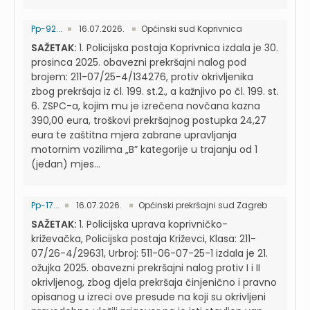
Pp-92...
16.07.2026.
Općinski sud Koprivnica
SAŽETAK:
1. Policijska postaja Koprivnica izdala je 30.
prosinca 2025. obavezni prekršajni nalog pod
brojem: 211-07/25-4/134276, protiv okrivljenika
zbog prekršaja iz čl. 199. st.2., a kažnjivo po čl. 199. st.
6. ZSPC-a, kojim mu je izrečena novčana kazna
390,00 eura, troškovi prekršajnog postupka 24,27
eura te zaštitna mjera zabrane upravljanja
motornim vozilima „B” kategorije u trajanju od 1
(jedan) mjes...
Pp-17...
16.07.2026.
Općinski prekršajni sud Zagreb
SAŽETAK:
1. Policijska uprava koprivničko-
križevačka, Policijska postaja Križevci, Klasa: 211-
07/26-4/29631, Urbroj: 511-06-07-25-1 izdala je 21.
ožujka 2025. obavezni prekršajni nalog protiv I i II
okrivljenog, zbog djela prekršaja činjenično i pravno
opisanog u izreci ove presude na koji su okrivljeni