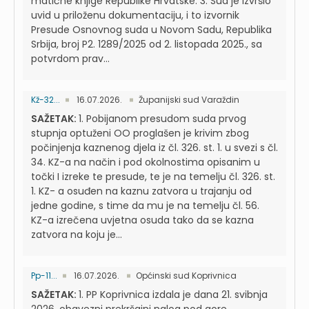
matične knjige Republike Hrvatske. 3. Sud je izvršio
uvid u priloženu dokumentaciju, i to izvornik
Presude Osnovnog suda u Novom Sadu, Republika
Srbija, broj P2. 1289/2025 od 2. listopada 2025., sa
potvrdom prav...
Kž-32...
16.07.2026.
Županijski sud Varaždin
SAŽETAK:
1. Pobijanom presudom suda prvog
stupnja optuženi OO proglašen je krivim zbog
počinjenja kaznenog djela iz čl. 326. st. 1. u svezi s čl.
34. KZ-a na način i pod okolnostima opisanim u
točki I izreke te presude, te je na temelju čl. 326. st.
1. KZ- a osuđen na kaznu zatvora u trajanju od
jedne godine, s time da mu je na temelju čl. 56.
KZ-a izrečena uvjetna osuda tako da se kazna
zatvora na koju je...
Pp-11...
16.07.2026.
Općinski sud Koprivnica
SAŽETAK:
1. PP Koprivnica izdala je dana 21. svibnja