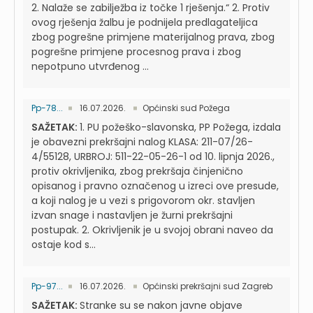
2. Nalaže se zabilježba iz točke 1 rješenja.“ 2. Protiv
ovog rješenja žalbu je podnijela predlagateljica
zbog pogrešne primjene materijalnog prava, zbog
pogrešne primjene procesnog prava i zbog
nepotpuno utvrđenog ...
Pp-78...
16.07.2026.
Općinski sud Požega
SAŽETAK:
1. PU požeško-slavonska, PP Požega, izdala
je obavezni prekršajni nalog KLASA: 211-07/26-
4/55128, URBROJ: 511-22-05-26-1 od 10. lipnja 2026.,
protiv okrivljenika, zbog prekršaja činjenično
opisanog i pravno označenog u izreci ove presude,
a koji nalog je u vezi s prigovorom okr. stavljen
izvan snage i nastavljen je žurni prekršajni
postupak. 2. Okrivljenik je u svojoj obrani naveo da
ostaje kod s...
Pp-97...
16.07.2026.
Općinski prekršajni sud Zagreb
SAŽETAK:
Stranke su se nakon javne objave