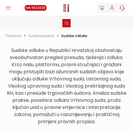
NN 85/2026
Početna
>
Sudska praksa
>
Sudske odluke
Sudske odluke u Republici Hrvatskoj obuhvaćaju
sveobuhvatan pregled presuda, rješenja i odluka.
Kroz našu platformu, pravni stručnjaci i građani
mogu pristupiti bazi ažuriranih sudskih objava koje
uključuju odluke Vrhovnog suda, Ustavnog suda,
Visokog upravnog suda i Visokog prekršajnog suda
RH, kao i presude trgovačkih sudova. Analiza sudske
prakse, posebice odluka Vrhovnog suda, pruža
ključan uvid u pravne smjernice i interpretacije
zakona, pomažući u razumijevanju i praktičnoj
primjeni pravnih propisa.