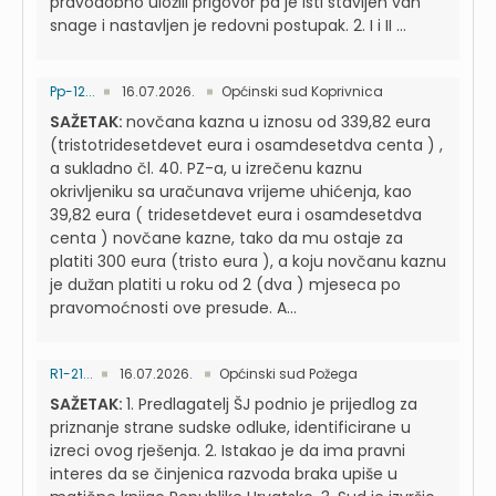
pravodobno uložili prigovor pa je isti stavljen van
snage i nastavljen je redovni postupak. 2. I i II ...
Pp-12...
16.07.2026.
Općinski sud Koprivnica
SAŽETAK:
novčana kazna u iznosu od 339,82 eura
(tristotridesetdevet eura i osamdesetdva centa ) ,
a sukladno čl. 40. PZ-a, u izrečenu kaznu
okrivljeniku sa uračunava vrijeme uhićenja, kao
39,82 eura ( tridesetdevet eura i osamdesetdva
centa ) novčane kazne, tako da mu ostaje za
platiti 300 eura (tristo eura ), a koju novčanu kaznu
je dužan platiti u roku od 2 (dva ) mjeseca po
pravomoćnosti ove presude. A...
R1-21...
16.07.2026.
Općinski sud Požega
SAŽETAK:
1. Predlagatelj ŠJ podnio je prijedlog za
priznanje strane sudske odluke, identificirane u
izreci ovog rješenja. 2. Istakao je da ima pravni
interes da se činjenica razvoda braka upiše u