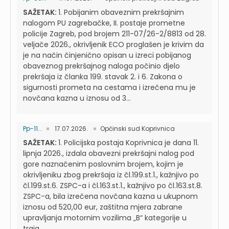
SAŽETAK:
1. Pobijanim obaveznim prekršajnim
nalogom PU zagrebačke, II. postaje prometne
policije Zagreb, pod brojem 211-07/26-2/8813 od 28.
veljače 2026., okrivljenik ECO proglašen je krivim da
je na način činjenično opisan u izreci pobijanog
obaveznog prekršajnog naloga počinio djelo
prekršaja iz članka 199. stavak 2. i 6. Zakona o
sigurnosti prometa na cestama i izrečena mu je
novčana kazna u iznosu od 3...
Pp-11...
17.07.2026.
Općinski sud Koprivnica
SAŽETAK:
1. Policijska postaja Koprivnica je dana 11.
lipnja 2026., izdala obavezni prekršajni nalog pod
gore naznačenim poslovnim brojem, kojim je
okrivljeniku zbog prekršaja iz čl.199.st.1., kažnjivo po
čl.199.st.6. ZSPC-a i čl.163.st.1., kažnjivo po čl.163.st.8.
ZSPC-a, bila izrečena novčana kazna u ukupnom
iznosu od 520,00 eur, zaštitna mjera zabrane
upravljanja motornim vozilima „B“ kategorije u
traja...