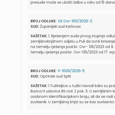
presude može se uložiti žalba u roku od 15 dana 
BROJ ODLUKE:
Gž Ovr-100/2026-2
SUD:
Županijski sud Karlovac
SAŽETAK:
1. Rješenjem suda prvog stupnja odluč
zemljišnoknjižnom odjelu u Puli da izvrši brisan
na temelju rješenja posl.br. Ovr- 135/2023 od 9.
temelju rješenja posl.br. Ovr-135/2023 od 17. srp
BROJ ODLUKE:
P-1006/2026-5
SUD:
Općinski sud Split
SAŽETAK:
1.Tužiteljice u tužbi navodi kako su pra
Burica H udovice BS rođ. Z pok. Š. U zemljišnim 
osobnom identifikacijskom broju, ali da se radi 
suvlasnik. U zemljišnoj knjizi su se kao suvlasni