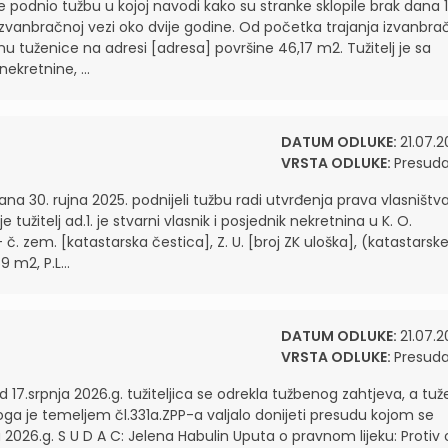
j je podnio tužbu u kojoj navodi kako su stranke sklopile brak dana 1
 u izvanbračnoj vezi oko dvije godine. Od početka trajanja izvanbr
nu tuženice na adresi [adresa] površine 46,17 m2. Tužitelj je sa
kretnine, ...
DATUM ODLUKE:
21.07.2
VRSTA ODLUKE:
Presud
ana 30. rujna 2025. podnijeli tužbu radi utvrđenja prava vlasništva
tužitelj ad.1. je stvarni vlasnik i posjednik nekretnina u K. O.
č. zem. [katastarska čestica], Z. U. [broj ZK uloška], (katastarsk
 m2, P.L...
DATUM ODLUKE:
21.07.2
VRSTA ODLUKE:
Presud
17.srpnja 2026.g. tužiteljica se odrekla tužbenog zahtjeva, a tuž
oga je temeljem čl.331a.ZPP-a valjalo donijeti presudu kojom se
ja 2026.g. S U D A C: Jelena Habulin Uputa o pravnom lijeku: Protiv