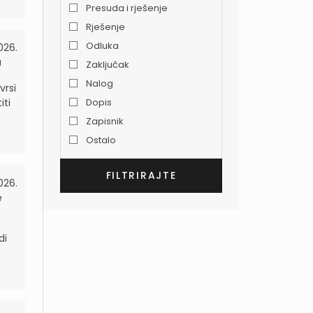
Presuda i rješenje
Rješenje
Odluka
026.
a
Zaključak
Nalog
vrsi
iti
Dopis
Zapisnik
Ostalo
026.
e
di