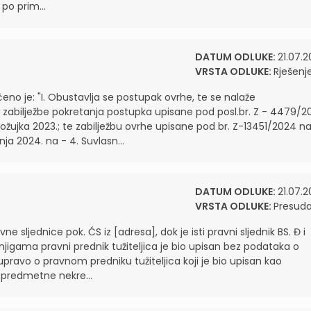
po prim...
DATUM ODLUKE:
21.07.2
VRSTA ODLUKE:
Rješenj
eno je: "I. Obustavlja se postupak ovrhe, te se nalaže
je zabilježbe pokretanja postupka upisane pod posl.br. Z - 4479/2
 ožujka 2023.; te zabilježbu ovrhe upisane pod br. Z-13451/2024 n
nja 2024. na - 4. Suvlasn...
DATUM ODLUKE:
21.07.2
VRSTA ODLUKE:
Presud
vne sljednice pok. ĆS iz [adresa], dok je isti pravni sljednik BS. Đ i
knjigama pravni prednik tužiteljica je bio upisan bez podataka o
upravo o pravnom predniku tužiteljica koji je bio upisan kao
ci predmetne nekre...