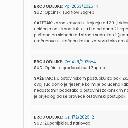
BROJ ODLUKE:
Pp-2663/2026-4
SUD:
Općinski sud Novi Zagreb
SAŽETAK:
kazna zatvora u trajanju od 30 (trides
uhićenja od strane tužitelja i to od dana 21. srp
puštena na slobodu od strane suda, kao 1 (jeda
uračunava u izrečenu kaznu zatvora tako da okri
BROJ ODLUKE:
O-1426/2026-4
SUD:
Općinski građanski sud Zagreb
SAŽETAK:
1. U ostavinskom postupku iza pok. Z
ovaj sud donio je rješenje kojim je odlučeno ka
nedostatnih podataka o ostavini i zakonskim nas
je prijedlog da se provede ostavinski postupak iza
BROJ ODLUKE:
Gž-172/2026-2
SUD:
Županijski sud Karlovac