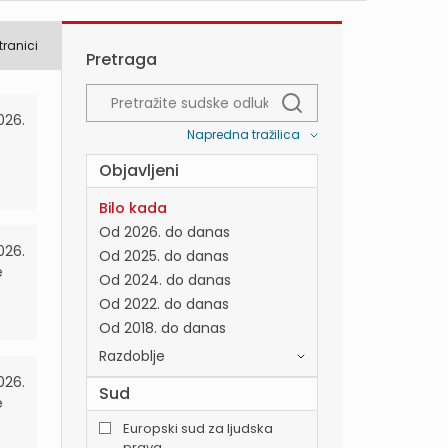
tranici
Pretraga
026.
Napredna tražilica
Objavljeni
Bilo kada
Od 2026. do danas
026.
Od 2025. do danas
e
Od 2024. do danas
Od 2022. do danas
Od 2018. do danas
Razdoblje
026.
Sud
e
Europski sud za ljudska
prava