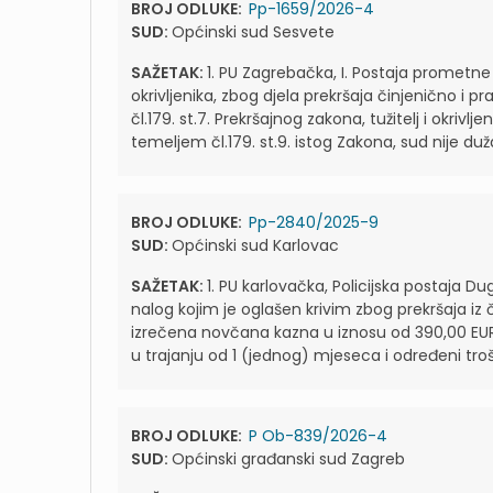
BROJ ODLUKE:
Pp-1659/2026-4
SUD:
Općinski sud Sesvete
SAŽETAK:
1. PU Zagrebačka, I. Postaja prometne 
okrivljenika, zbog djela prekršaja činjenično i 
čl.179. st.7. Prekršajnog zakona, tužitelj i okriv
temeljem čl.179. st.9. istog Zakona, sud nije duža
BROJ ODLUKE:
Pp-2840/2025-9
SUD:
Općinski sud Karlovac
SAŽETAK:
1. PU karlovačka, Policijska postaja Du
nalog kojim je oglašen krivim zbog prekršaja iz čl.
izrečena novčana kazna u iznosu od 390,00 EUR
u trajanju od 1 (jednog) mjeseca i određeni trošk
BROJ ODLUKE:
P Ob-839/2026-4
SUD:
Općinski građanski sud Zagreb