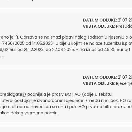
DATUM ODLUKE:
21.07.2
VRSTA ODLUKE:
Presud
o je: "I. Održava se na snazi platni nalog sadržan u rješenju o o
v-7456/2025 od 14.05.2025., u dijelu kojim se nalaže tuženiku isplat
6,62 eur od 25.12.2023. do 22.04.2025. - na iznos od 49,30 eur od
...
DATUM ODLUKE:
21.07.2
VRSTA ODLUKE:
Rješenj
 predlagatelj) podnijela je protiv ĐO i AO (dalje u tekstu:
e utvrdi postojanje izvanbračne zajednice između nje i pok. HO ra
dlogu u bitnome navodi da su ona i pok. HO prvotno bili u braku od
 nakon nekog vremena pomir...