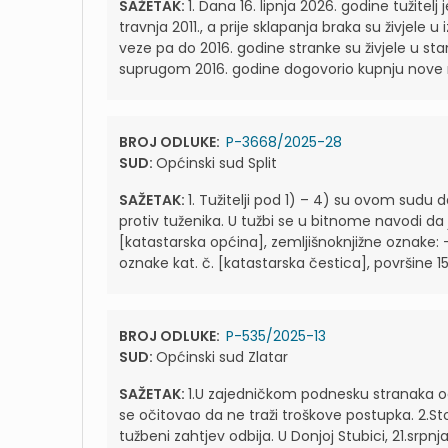
SAŽETAK:
1. Dana 16. lipnja 2026. godine tužitel
travnja 2011., a prije sklapanja braka su živjele
veze pa do 2016. godine stranke su živjele u sta
suprugom 2016. godine dogovorio kupnju nove ne
BROJ ODLUKE:
P-3668/2025-28
SUD:
Općinski sud Split
SAŽETAK:
1. Tužitelji pod 1) – 4) su ovom sudu d
protiv tuženika. U tužbi se u bitnome navodi da je 
[katastarska općina], zemljišnoknjižne oznake: - 
oznake kat. č. [katastarska čestica], površine 159
BROJ ODLUKE:
P-535/2025-13
SUD:
Općinski sud Zlatar
SAŽETAK:
1.U zajedničkom podnesku stranaka od 
se očitovao da ne traži troškove postupka. 2.St
tužbeni zahtjev odbija. U Donjoj Stubici, 21.srpn