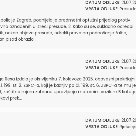
DATUM ODLUKE:
21.07.2
VRSTA ODLUKE:
Presud
policije Zagreb, podnijela je predmetni optužni prijedlog protiv
pravno označenih u izreci presude. 2. Kako su se, sukladno odredbi
ljenik, nakon objave presude, odrekli prava na podnošenje žalbe,
n pisati obrazlo...
DATUM ODLUKE:
21.07.2
VRSTA ODLUKE:
Presud
ga Resa izdala je okrivljeniku 7. kolovoza 2025. obavezni prekršajni
 199. st. 2. ZSPC-a, koji je kažnjiv po čl. 199. st. 6. ZSPC-a te mu je
, zaštitna mjera zabrane upravljanja motornim vozilom B katego
ovi prek...
DATUM ODLUKE:
21.07.2
VRSTA ODLUKE:
Rješenj