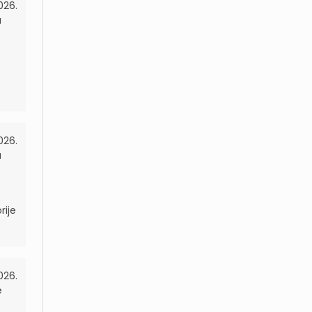
026.
a
026.
a
rije
026.
e