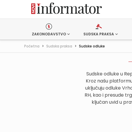
ZAKONODAVSTVO
SUDSKA PRAKSA
Početna
>
Sudska praksa
>
Sudske odluke
Sudske odluke u Rep
Kroz našu platformu,
uključuju odluke Vr
RH, kao i presude tr
ključan uvid u pr