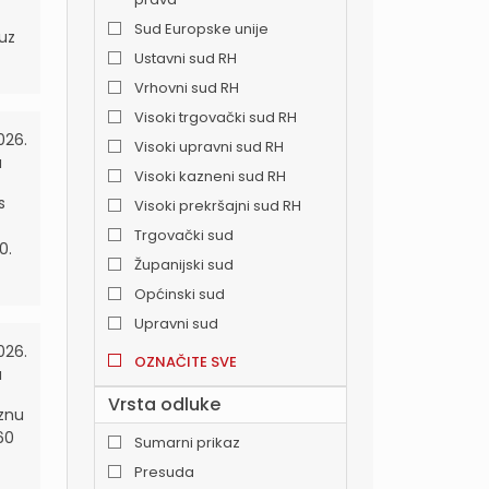
Sud Europske unije
 uz
Ustavni sud RH
Vrhovni sud RH
Visoki trgovački sud RH
026.
Visoki upravni sud RH
a
Visoki kazneni sud RH
s
Visoki prekršajni sud RH
Trgovački sud
0.
Županijski sud
Općinski sud
Upravni sud
026.
OZNAČITE SVE
a
Vrsta odluke
aznu
60
Sumarni prikaz
Presuda