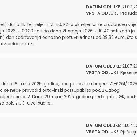
DATUM ODLUKE:
21.07.2
VRSTA ODLUKE:
Presud
et) dana. III. Temeljem čl. 40. PZ-a okrivljenici se uračunava vri
nja 2026. u 00:30 sati do dana 21. srpnja 2026. u 10,40 sati kada je
n) dan zadržavanja odnosno protuvrijednost od 39,82 eura, što 
vljenica ima z...
DATUM ODLUKE:
21.07.2
VRSTA ODLUKE:
Rješenj
K, dana 18. rujna 2025. godine, pod poslovnim brojem O-6261/2025
ko se neće provoditi ostavinski postupak iza pok. ZK, zbog
ljednicima. 2. Dana 29. rujna 2025. godine predlagatelj GK, podn
 pok. ZK. 3. Ovaj sud je...
DATUM ODLUKE:
21.07.2
VRSTA ODLUKE:
Rješenj