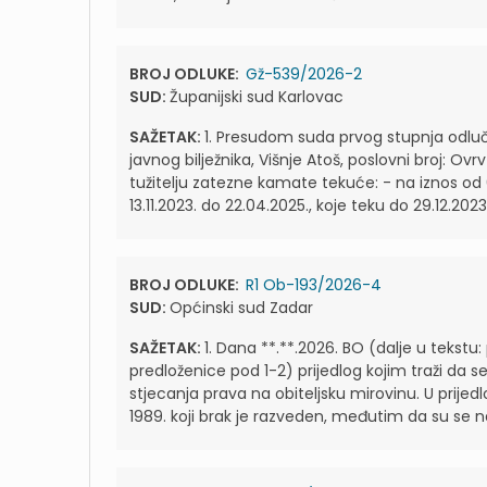
BROJ ODLUKE:
Gž-539/2026-2
SUD:
Županijski sud Karlovac
SAŽETAK:
1. Presudom suda prvog stupnja odlučen
javnog bilježnika, Višnje Atoš, poslovni broj: Ovr
tužitelju zatezne kamate tekuće: - na iznos od 
13.11.2023. do 22.04.2025., koje teku do 29.12.2023. 
BROJ ODLUKE:
R1 Ob-193/2026-4
SUD:
Općinski sud Zadar
SAŽETAK:
1. Dana **.**.2026. BO (dalje u tekstu:
predloženice pod 1-2) prijedlog kojim traži da s
stjecanja prava na obiteljsku mirovinu. U prije
1989. koji brak je razveden, međutim da su se