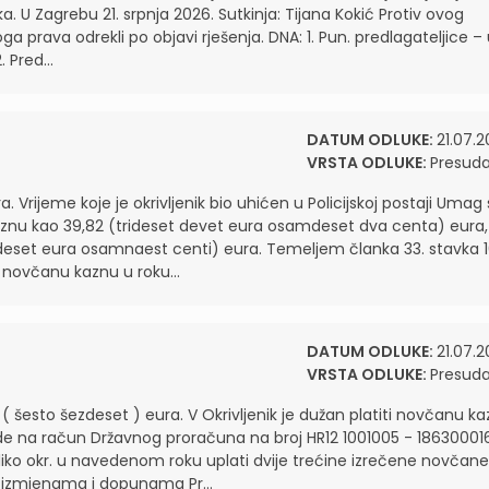
ka. U Zagrebu 21. srpnja 2026. Sutkinja: Tijana Kokić Protiv ovog
a prava odrekli po objavi rješenja. DNA: 1. Pun. predlagateljice –
 Pred...
DATUM ODLUKE:
21.07.2
VRSTA ODLUKE:
Presud
 Vrijeme koje je okrivljenik bio uhićen u Policijskoj postaji Umag 
aznu kao 39,82 (trideset devet eura osamdeset dva centa) eura,
zdeset eura osamnaest centi) eura. Temeljem članka 33. stavka 1
i novčanu kaznu u roku...
DATUM ODLUKE:
21.07.2
VRSTA ODLUKE:
Presud
 šesto šezdeset ) eura. V Okrivljenik je dužan platiti novčanu k
de na račun Državnog proračuna na broj HR12 1001005 - 18630001
oliko okr. u navedenom roku uplati dvije trećine izrečene novčane
o izmjenama i dopunama Pr...