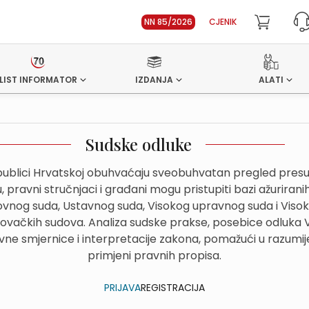
NN 85/2026
CJENIK
LIST INFORMATOR
IZDANJA
ALATI
Sudske odluke
ublici Hrvatskoj obuhvaćaju sveobuhvatan pregled presuda
 pravni stručnjaci i građani mogu pristupiti bazi ažurirani
hovnog suda, Ustavnog suda, Visokog upravnog suda i Viso
govačkih sudova. Analiza sudske prakse, posebice odluka
avne smjernice i interpretacije zakona, pomažući u razumije
primjeni pravnih propisa.
PRIJAVA
REGISTRACIJA