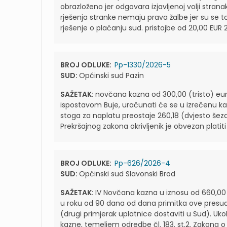
obrazloženo jer odgovara izjavljenoj volji strana
rješenja stranke nemaju prava žalbe jer su se tog
rješenje o plaćanju sud. pristojbe od 20,00 EUR 2.
BROJ ODLUKE:
Pp-1330/2026-5
SUD:
Općinski sud Pazin
SAŽETAK:
novčana kazna od 300,00 (tristo) eura.
ispostavom Buje, uračunati će se u izrečenu k
stoga za naplatu preostaje 260,18 (dvjesto še
Prekršajnog zakona okrivljenik je obvezan platit
BROJ ODLUKE:
Pp-626/2026-4
SUD:
Općinski sud Slavonski Brod
SAŽETAK:
IV Novčana kazna u iznosu od 660,00 (
u roku od 90 dana od dana primitka ove presu
(drugi primjerak uplatnice dostaviti u Sud). Uk
kazne, temeljem odredbe čl. 183. st.2. Zakona 