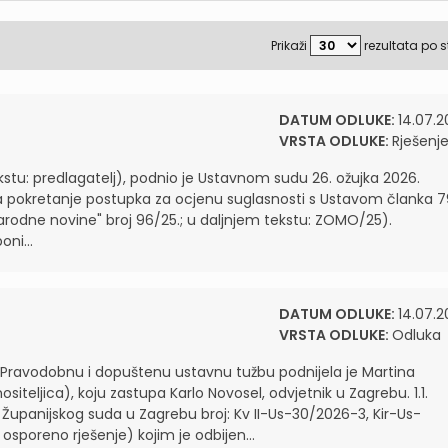
Prikaži
rezultata po s
DATUM ODLUKE:
14.07.2
VRSTA ODLUKE:
Rješenj
ekstu: predlagatelj), podnio je Ustavnom sudu 26. ožujka 2026.
a pokretanje postupka za ocjenu suglasnosti s Ustavom članka 7
rodne novine" broj 96/25.; u daljnjem tekstu: ZOMO/25).
ni...
DATUM ODLUKE:
14.07.2
VRSTA ODLUKE:
Odluka
Pravodobnu i dopuštenu ustavnu tužbu podnijela je Martina
siteljica), koju zastupa Karlo Novosel, odvjetnik u Zagrebu. 1.1.
upanijskog suda u Zagrebu broj: Kv II-Us-30/2026-3, Kir-Us-
osporeno rješenje) kojim je odbijen...