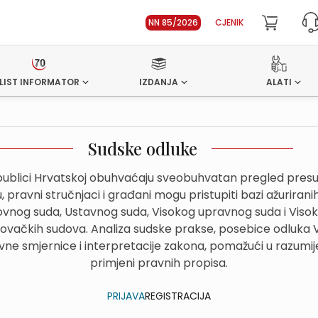
NN 85/2026
CJENIK
LIST INFORMATOR
IZDANJA
ALATI
Sudske odluke
ublici Hrvatskoj obuhvaćaju sveobuhvatan pregled presuda
 pravni stručnjaci i građani mogu pristupiti bazi ažurirani
hovnog suda, Ustavnog suda, Visokog upravnog suda i Viso
govačkih sudova. Analiza sudske prakse, posebice odluka
avne smjernice i interpretacije zakona, pomažući u razumije
primjeni pravnih propisa.
PRIJAVA
REGISTRACIJA