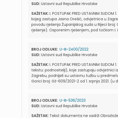
SUD:
Ustavni sud Republike Hrvatske
SAŽETAK:
I. POSTUPAK PRED USTAVNIM SUDOM 1. Sl
kojeg zastupa Jasna Orešić, odvjetnica u Zagre
povodu rješenja Županijskog suda u Rijeci broj:
rješenje). Osporenim rješenjem, pod točkom I. i
BROJ ODLUKE:
U-III-2400/2022
SUD:
Ustavni sud Republike Hrvatske
SAŽETAK:
I. POSTUPAK PRED USTAVNIM SUDOM 1. Že
tekstu: podnositelji), koje zastupaju odvjetnici 
Zagrebu, podnijeli su ustavnu tužbu u predmetu
Gorici broj: Gž-609/2021-2 od 1. srpnja 2021. (u d
BROJ ODLUKE:
U-III-536/2023
SUD:
Ustavni sud Republike Hrvatske
SAŽETAK:
Tekst dokumenta ne sadrži Obrazlože