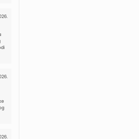
026.
a
g
odi
026.
ke
og
026.