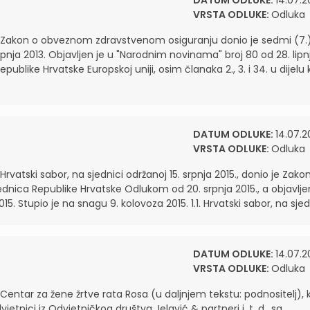
DATUM ODLUKE:
14.07.2
VRSTA ODLUKE:
Odluka
 Zakon o obveznom zdravstvenom osiguranju donio je sedmi (7.
lipnja 2013. Objavljen je u "Narodnim novinama" broj 80 od 28. lipn
blike Hrvatske Europskoj uniji, osim članaka 2., 3. i 34. u dijelu k
DATUM ODLUKE:
14.07.2
VRSTA ODLUKE:
Odluka
atski sabor, na sjednici održanoj 15. srpnja 2015., donio je Zako
sjednica Republike Hrvatske Odlukom od 20. srpnja 2015., a objavlje
. Stupio je na snagu 9. kolovoza 2015. 1.1. Hrvatski sabor, na sjedn
DATUM ODLUKE:
14.07.2
VRSTA ODLUKE:
Odluka
ntar za žene žrtve rata Rosa (u daljnjem tekstu: podnositelj), k
nici iz Odvjetničkog društva Jelavić & partneri j. t. d., sa