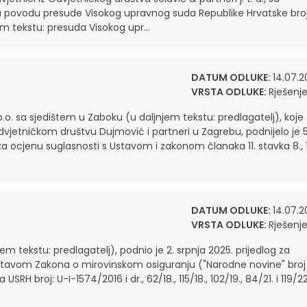
u povodu presude Visokog upravnog suda Republike Hrvatske broj
m tekstu: presuda Visokog upr...
DATUM ODLUKE:
14.07.2
VRSTA ODLUKE:
Rješenj
o. sa sjedištem u Zaboku (u daljnjem tekstu: predlagatelj), koje
jetničkom društvu Dujmović i partneri u Zagrebu, podnijelo je 5
za ocjenu suglasnosti s Ustavom i zakonom članaka 11. stavka 8., 1
DATUM ODLUKE:
14.07.2
VRSTA ODLUKE:
Rješenj
em tekstu: predlagatelj), podnio je 2. srpnja 2025. prijedlog za
Ustavom Zakona o mirovinskom osiguranju ("Narodne novine" broj
ka USRH broj: U-I-1574/2016 i dr., 62/18., 115/18., 102/19., 84/21. i 119/22