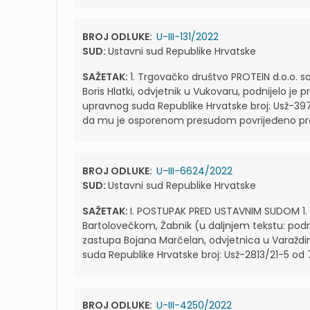
BROJ ODLUKE:
U-III-131/2022
SUD:
Ustavni sud Republike Hrvatske
SAŽETAK:
1. Trgovačko društvo PROTEIN d.o.o. s
Boris Hlatki, odvjetnik u Vukovaru, podnijelo 
upravnog suda Republike Hrvatske broj: Usž-3972/
da mu je osporenom presudom povrijeđeno pr
BROJ ODLUKE:
U-III-6624/2022
SUD:
Ustavni sud Republike Hrvatske
SAŽETAK:
I. POSTUPAK PRED USTAVNIM SUDOM 1. T
Bartolovečkom, Žabnik (u daljnjem tekstu: pod
zastupa Bojana Marčelan, odvjetnica u Varaždi
suda Republike Hrvatske broj: Usž-2813/21-5 od 7
BROJ ODLUKE:
U-III-4250/2022