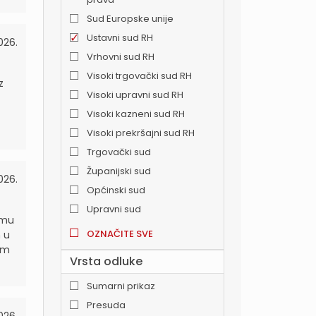
Sud Europske unije
Ustavni sud RH
026.
Vrhovni sud RH
Visoki trgovački sud RH
z
Visoki upravni sud RH
Visoki kazneni sud RH
Visoki prekršajni sud RH
Trgovački sud
Županijski sud
026.
Općinski sud
Upravni sud
 mu
OZNAČITE SVE
 u
om
Vrsta odluke
Sumarni prikaz
Presuda