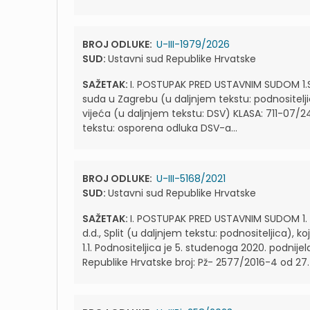
BROJ ODLUKE:
U-III-1979/2026
SUD:
Ustavni sud Republike Hrvatske
SAŽETAK:
I. POSTUPAK PRED USTAVNIM SUDOM 1.Si
suda u Zagrebu (u daljnjem tekstu: podnositel
vijeća (u daljnjem tekstu: DSV) KLASA: 711-07/2
tekstu: osporena odluka DSV-a...
BROJ ODLUKE:
U-III-5168/2021
SUD:
Ustavni sud Republike Hrvatske
SAŽETAK:
I. POSTUPAK PRED USTAVNIM SUDOM 1. 
d.d., Split (u daljnjem tekstu: podnositeljica),
1.1. Podnositeljica je 5. studenoga 2020. podn
Republike Hrvatske broj: Pž- 2577/2016-4 od 27. 