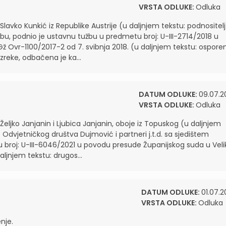
VRSTA ODLUKE:
Odluka
avko Kunkić iz Republike Austrije (u daljnjem tekstu: podnositelj
bu, podnio je ustavnu tužbu u predmetu broj: U-III-2714/2018 u
 Gž Ovr-1100/2017-2 od 7. svibnja 2018. (u daljnjem tekstu: ospore
zreke, odbačena je ka...
DATUM ODLUKE:
09.07.2
VRSTA ODLUKE:
Odluka
ljko Janjanin i Ljubica Janjanin, oboje iz Topuskog (u daljnjem
iz Odvjetničkog društva Dujmović i partneri j.t.d. sa sjedištem
 broj: U-III-6046/2021 u povodu presude Županijskog suda u Veli
aljnjem tekstu: drugos...
DATUM ODLUKE:
01.07.2
VRSTA ODLUKE:
Odluka
nje.