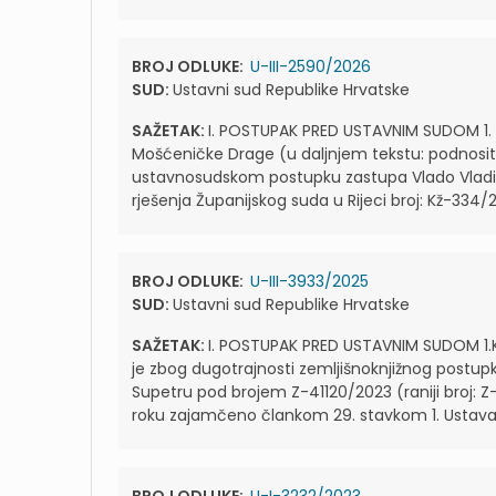
BROJ ODLUKE:
U-III-2590/2026
SUD:
Ustavni sud Republike Hrvatske
SAŽETAK:
I. POSTUPAK PRED USTAVNIM SUDOM 1. P
Mošćeničke Drage (u daljnjem tekstu: podnositel
ustavnosudskom postupku zastupa Vlado Vladika,
rješenja Županijskog suda u Rijeci broj: Kž-334/2
BROJ ODLUKE:
U-III-3933/2025
SUD:
Ustavni sud Republike Hrvatske
SAŽETAK:
I. POSTUPAK PRED USTAVNIM SUDOM 1.K
je zbog dugotrajnosti zemljišnoknjižnog postup
Supetru pod brojem Z-41120/2023 (raniji broj
roku zajamčeno člankom 29. stavkom 1. Ustava. P