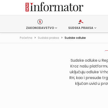
ZAKONODAVSTVO
SUDSKA PRAKSA
Početna
>
Sudska praksa
>
Sudske odluke
Sudske odluke u Rep
Kroz našu platformu,
uključuju odluke Vr
RH, kao i presude tr
ključan uvid u pr