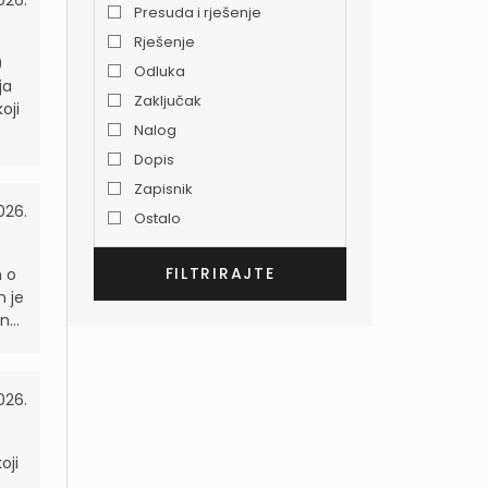
026.
Presuda i rješenje
Rješenje
)
Odluka
ja
Zaključak
oji
Nalog
Dopis
Zapisnik
026.
Ostalo
n o
n je
...
026.
oji