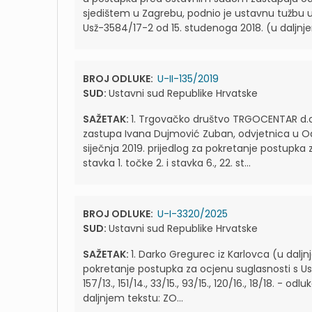
sjedištem u Zagrebu, podnio je ustavnu tužbu 
Usž-3584/17-2 od 15. studenoga 2018. (u daljnje
BROJ ODLUKE:
U-II-135/2019
SUD:
Ustavni sud Republike Hrvatske
SAŽETAK:
1. Trgovačko društvo TRGOCENTAR d.o.
zastupa Ivana Dujmović Zuban, odvjetnica u Odv
siječnja 2019. prijedlog za pokretanje postupka 
stavka 1. točke 2. i stavka 6., 22. st...
BROJ ODLUKE:
U-I-3320/2025
SUD:
Ustavni sud Republike Hrvatske
SAŽETAK:
1. Darko Gregurec iz Karlovca (u daljnj
pokretanje postupka za ocjenu suglasnosti s 
157/13., 151/14., 33/15., 93/15., 120/16., 18/18. - odlu
daljnjem tekstu: ZO...