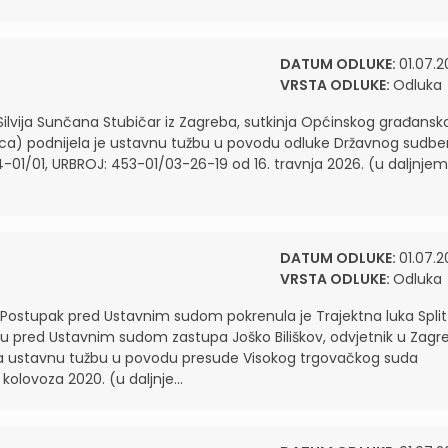
DATUM ODLUKE:
01.07.2
VRSTA ODLUKE:
Odluka
lvija Sunčana Stubičar iz Zagreba, sutkinja Općinskog građansk
jica) podnijela je ustavnu tužbu u povodu odluke Državnog sudb
4-01/01, URBROJ: 453-01/03-26-19 od 16. travnja 2026. (u daljnjem
DATUM ODLUKE:
01.07.2
VRSTA ODLUKE:
Odluka
Postupak pred Ustavnim sudom pokrenula je Trajektna luka Split
 koju pred Ustavnim sudom zastupa Joško Biliškov, odvjetnik u Zagr
ijela ustavnu tužbu u povodu presude Visokog trgovačkog suda
kolovoza 2020. (u daljnje...