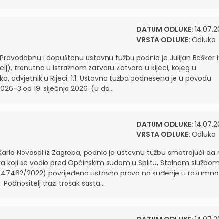
DATUM ODLUKE:
14.07.2
VRSTA ODLUKE:
Odluka
ravodobnu i dopuštenu ustavnu tužbu podnio je Julijan Bešker i
j), trenutno u istražnom zatvoru Zatvora u Rijeci, kojeg u
 odvjetnik u Rijeci. 1.1. Ustavna tužba podnesena je u povodu
026-3 od 19. siječnja 2026. (u da...
DATUM ODLUKE:
14.07.2
VRSTA ODLUKE:
Odluka
arlo Novosel iz Zagreba, podnio je ustavnu tužbu smatrajući da
ka koji se vodio pred Općinskim sudom u Splitu, Stalnom službom
: Z-47462/2022) povrijeđeno ustavno pravo na suđenje u razumn
odnositelj traži trošak sasta...