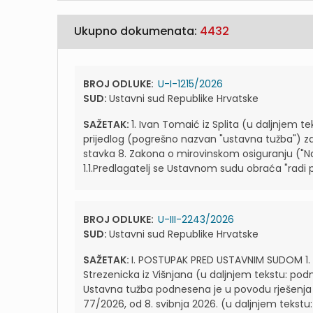
Ukupno dokumenata:
4432
BROJ ODLUKE:
U-I-1215/2026
SUD:
Ustavni sud Republike Hrvatske
SAŽETAK:
1. Ivan Tomaić iz Splita (u daljnjem t
prijedlog (pogrešno nazvan "ustavna tužba") z
stavka 8. Zakona o mirovinskom osiguranju ("Na
1.1.Predlagatelj se Ustavnom sudu obraća "radi po
BROJ ODLUKE:
U-III-2243/2026
SUD:
Ustavni sud Republike Hrvatske
SAŽETAK:
I. POSTUPAK PRED USTAVNIM SUDOM 1. 
Strezenicka iz Višnjana (u daljnjem tekstu: podno
Ustavna tužba podnesena je u povodu rješenja Ž
77/2026, od 8. svibnja 2026. (u daljnjem tekstu: 