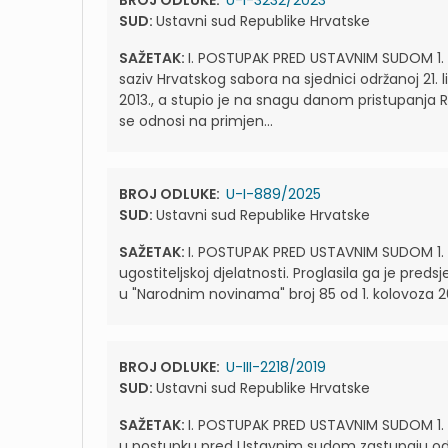
BROJ ODLUKE:
U-I-3232/2023
SUD:
Ustavni sud Republike Hrvatske
SAŽETAK:
I. POSTUPAK PRED USTAVNIM SUDOM 1.
saziv Hrvatskog sabora na sjednici održanoj 21. 
2013., a stupio je na snagu danom pristupanja Repu
se odnosi na primjen...
BROJ ODLUKE:
U-I-889/2025
SUD:
Ustavni sud Republike Hrvatske
SAŽETAK:
I. POSTUPAK PRED USTAVNIM SUDOM 1. Hrv
ugostiteljskoj djelatnosti. Proglasila ga je pred
u "Narodnim novinama" broj 85 od 1. kolovoza 2015
BROJ ODLUKE:
U-III-2218/2019
SUD:
Ustavni sud Republike Hrvatske
SAŽETAK:
I. POSTUPAK PRED USTAVNIM SUDOM 1. Ce
u postupku pred Ustavnim sudom zastupaju odvjet