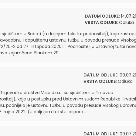
DATUM ODLUKE:
14.07.2
VRSTA ODLUKE:
Odluka
a sjedištem u Boboti (u daljnjem tekstu: podnositelj), koje zastup
je pravodobnu i dopuštenu ustavnu tužbu u povodu presude Visoko
20-2 od 27. listopada 2021. 1.1. Podnositelj u ustavnoj tužbi nav
avo zajamčeno člankom 29...
DATUM ODLUKE:
09.07.2
VRSTA ODLUKE:
Odluka
rgovačko društvo Visia d.o.o. sa sjedištem u Trnovcu
nositelj), koje u postupku pred Ustavnim sudom Republike Hrvats
nu, podnijelo je ustavnu tužbu u povodu presude Visokog upravn
. rujna 2022. (u daljnjem tekstu: ospore...
DATUM ODLUKE:
09.07.2