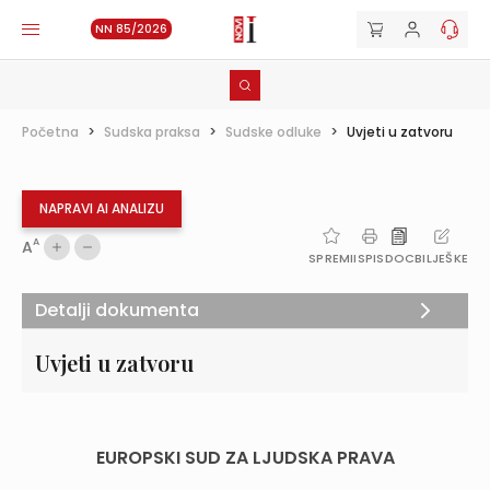
NN 85/2026
Početna
>
Sudska praksa
>
Sudske odluke
>
Uvjeti u zatvoru
NAPRAVI AI ANALIZU
A
A
SPREMI
ISPIS
DOC
BILJEŠKE
Detalji dokumenta
Uvjeti u zatvoru
EUROPSKI SUD ZA LJUDSKA PRAVA