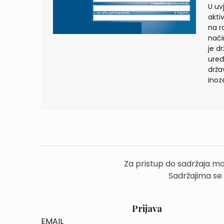
U uv
akti
na r
nači
je d
uređ
drža
inoz
Za pristup do sadržaja mo
Sadržajima se
Prijava
EMAIL