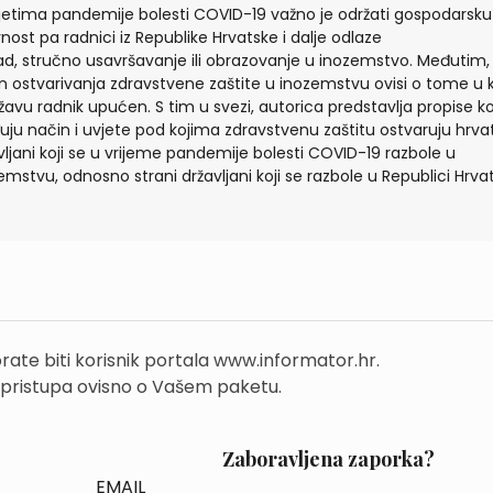
jetima pandemije bolesti COVID-19 važno je održati gospodarsku
vnost pa radnici iz Republike Hrvatske i dalje odlaze
ad, stručno usavršavanje ili obrazovanje u inozemstvo. Međutim,
n ostvarivanja zdravstvene zaštite u inozemstvu ovisi o tome u 
ržavu radnik upućen. S tim u svezi, autorica predstavlja propise ko
uju način i uvjete pod kojima zdravstvenu zaštitu ostvaruju hrvat
vljani koji se u vrijeme pandemije bolesti COVID-19 razbole u
emstvu, odnosno strani državljani koji se razbole u Republici Hrvat
rate biti korisnik portala www.informator.hr.
 pristupa ovisno o Vašem paketu.
Zaboravljena zaporka?
EMAIL