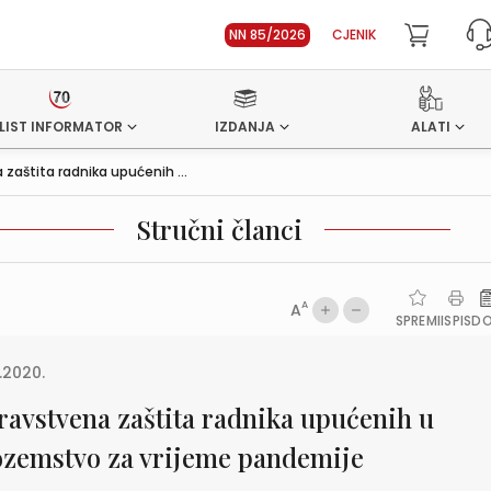
NN 85/2026
CJENIK
LIST INFORMATOR
IZDANJA
ALATI
zaštita radnika upućenih ...
Stručni članci
A
A
SPREMI
ISPIS
D
1.2020.
ravstvena zaštita radnika upućenih u
ozemstvo za vrijeme pandemije