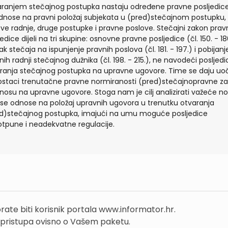
ranjem stečajnog postupka nastaju određene pravne posljedice
dnose na pravni položaj subjekata u (pred)stečajnom postupku,
ove radnje, druge postupke i pravne poslove. Stečajni zakon prav
edice dijeli na tri skupine: osnovne pravne posljedice (čl. 150. - 18
ak stečaja na ispunjenje pravnih poslova (čl. 181. - 197.) i pobijanj
nih radnji stečajnog dužnika (čl. 198. - 215.), ne navodeći posljedi
ranja stečajnog postupka na upravne ugovore. Time se daju uoč
staci trenutačne pravne normiranosti (pred)stečajnopravne za
nosu na upravne ugovore. Stoga nam je cilj analizirati važeće 
 se odnose na položaj upravnih ugovora u trenutku otvaranja
d)stečajnog postupka, imajući na umu moguće posljedice
tpune i neadekvatne regulacije.
rate biti korisnik portala www.informator.hr.
 pristupa ovisno o Vašem paketu.