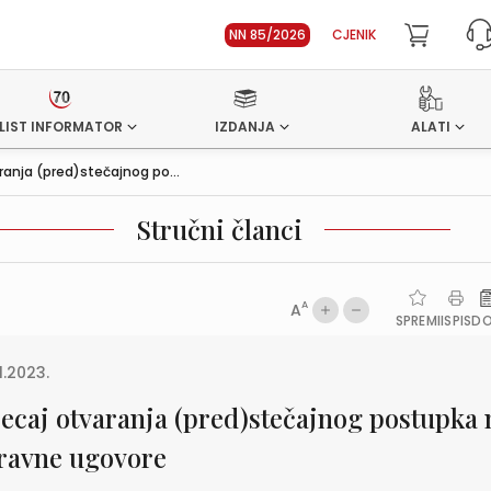
NN 85/2026
CJENIK
LIST INFORMATOR
IZDANJA
ALATI
ranja (pred)stečajnog po...
Stručni članci
A
A
SPREMI
ISPIS
D
1.2023.
jecaj otvaranja (pred)stečajnog postupka 
ravne ugovore