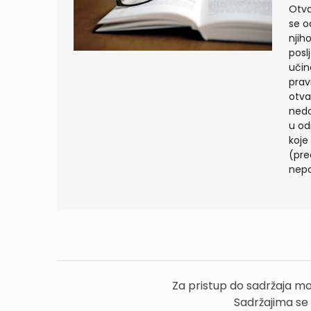
Otva
se o
njih
poslj
učin
prav
otva
nedo
u od
koje
(pre
nepo
Za pristup do sadržaja mo
Sadržajima se