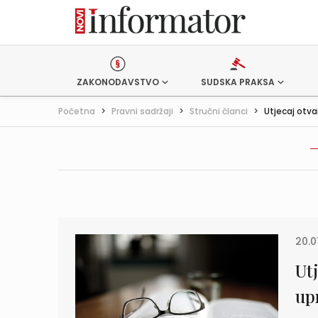
ZAKONODAVSTVO
SUDSKA PRAKSA
Početna
>
Pravni sadržaji
>
Stručni članci
>
Utjecaj otva
20.0
Ut
up