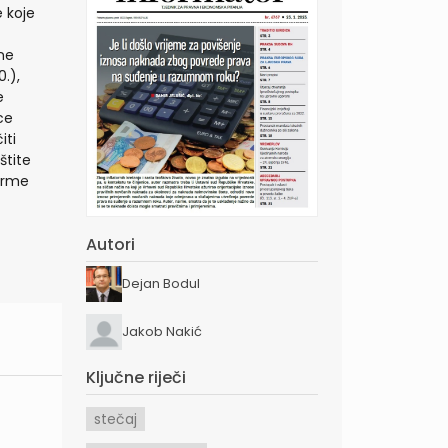
 koje
ne
0.),
e
ce
iti
štite
norme
Autori
Dejan Bodul
Jakob Nakić
Ključne riječi
stečaj