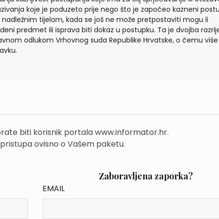
zivanja koje je poduzeto prije nego što je započeo kazneni post
 nadležnim tijelom, kada se još ne može pretpostaviti mogu li
đeni predmet ili isprava biti dokaz u postupku. Ta je dvojba razri
vnom odlukom Vrhovnog suda Republike Hrvatske, o čemu više
avku.
rate biti korisnik portala www.informator.hr.
 pristupa ovisno o Vašem paketu.
Zaboravljena zaporka?
EMAIL