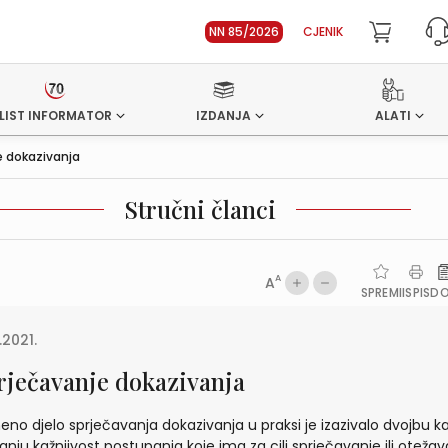
NN 85/2026
CJENIK
LIST INFORMATOR
IZDANJA
ALATI
e dokazivanja
Stručni članci
A
A
SPREMI
ISPIS
D
.2021.
rječavanje dokazivanja
eno djelo sprječavanja dokazivanja u praksi je izazivalo dvojbu k
tanju kažnjivost postupanja koje ima za cilj sprječavanje ili oteža