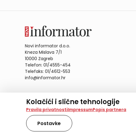
Novi informator d.o.o.
Kneza Mislava 7/1
10000 Zagreb
Telefon: 01/4555-454
Telefaks: 01/4612-553
info@informator.hr
PRATITE NAS:
Kolačići i slične tehnologije
Na našoj web stranici koristimo kolačiće i slične te
Pravila privatnosti
Impressum
Popis partnera
analiziramo promet na stranici te prikazujemo sadržaje
također koriste ove tehnologije.
Postavke
Odabirom opcije „Samo nužno“ prihvaćate samo one ko
obradu svih kolačića potrebnih za analitiku i marke