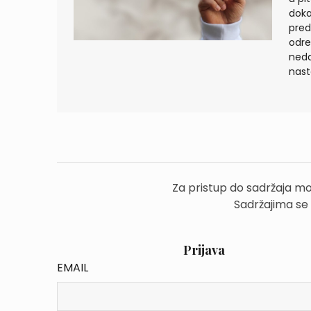
doka
pred
odre
neda
nast
Za pristup do sadržaja mo
Sadržajima se
Prijava
EMAIL