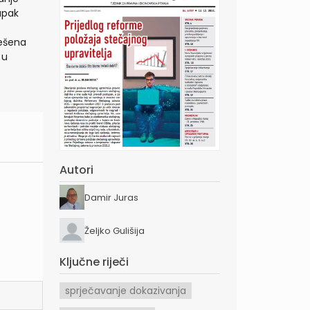
upak
ješena
 u
Autori
Damir Juras
Željko Gulišija
Ključne riječi
sprječavanje dokazivanja