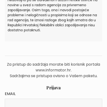
nedovoljno pa se određenom dozom kritike osvrće na
novine u svezi s radom agencija za privremeno
zapošljavanje. Osim toga, ona i navodi postojeće
probleme i nelogičnosti u propisima koji se odnose na
rad agencija, te iznosi razloge zbog kojih smatra da u
Republici Hrvatskoj fleksibilni oblici zapošljavanja nisu
dostatno potaknuti.
Za pristup do sadržaja morate biti korisnik portala
www.informator.hr.
Sadržajima se pristupa ovisno o Vašem paketu.
Prijava
EMAIL