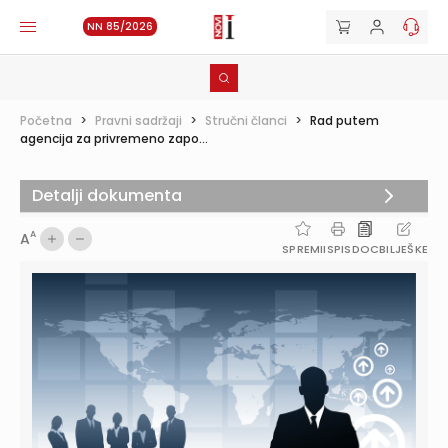
NN 85/2026
Početna
>
Pravni sadržaji
>
Stručni članci
>
Rad putem
agencija za privremeno zapo...
Detalji dokumenta
A
A
SPREMI
ISPIS
DOC
BILJEŠKE