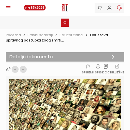
NN 85/2026
Početna
>
Pravni sadržaji
>
Stručni članci
>
Obustava
upravnog postupka zbog smrti...
Detalji dokumenta
A
A
SPREMI
ISPIS
DOC
BILJEŠKE