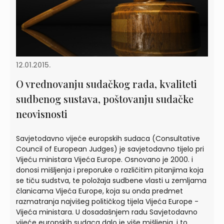
12.01.2015.
O vrednovanju sudačkog rada, kvaliteti
sudbenog sustava, poštovanju sudačke
neovisnosti
Savjetodavno vijeće europskih sudaca (Consultative
Council of European Judges) je savjetodavno tijelo pri
Vijeću ministara Vijeća Europe. Osnovano je 2000. i
donosi mišljenja i preporuke o različitim pitanjima koja
se tiču sudstva, te položaja sudbene vlasti u zemljama
članicama Vijeća Europe, koja su onda predmet
razmatranja najvišeg političkog tijela Vijeća Europe -
Vijeća ministara. U dosadašnjem radu Savjetodavno
vijeće europskih sudaca dalo je više mišljenja, i to