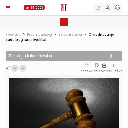
NN 85/2026
Početna
>
Pravni sadržaji
>
Stručni članci
>
O vrednovanju
sudačkog rada, kvalitet...
Detalji dokumenta
A
A
SPREMI
ISPIS
DOC
BILJEŠKE