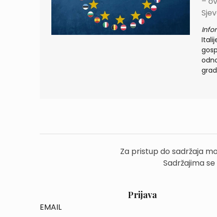
– o
Sje
Info
Itali
gosp
odno
grads
Za pristup do sadržaja mo
Sadržajima se
Prijava
EMAIL