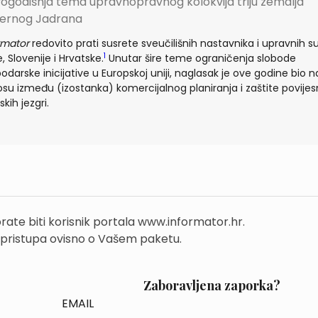
vogodišnja tema upravnopravnog kolokvija triju zemalja
vernog Jadrana
rmator
redovito prati susrete sveučilišnih nastavnika i upravnih 
1
je, Slovenije i Hrvatske.
Unutar šire teme ograničenja slobode
odarske inicijative u Europskoj uniji, naglasak je ove godine bio n
su između (izostanka) komercijalnog planiranja i zaštite povijes
kih jezgri.
rate biti korisnik portala www.informator.hr.
 pristupa ovisno o Vašem paketu.
Zaboravljena zaporka?
EMAIL