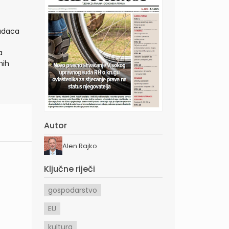
sudaca
a
nih
Autor
Alen Rajko
Ključne riječi
gospodarstvo
EU
kultura