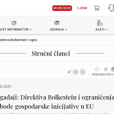
NN 85/2026
CJENIK
LIST INFORMATOR
IZDANJA
ALATI
ektiva Bolkestein i ogra...
Stručni članci
A
A
SPREMI
ISPIS
D
4.2021.
gađaji: Direktiva Bolkestein i ograničenj
obode gospodarske inicijative u EU