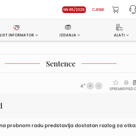
NN 85/2026
CJENIK
LIST INFORMATOR
IZDANJA
ALATI
Sentence
A
A
SPREMI
ISPIS
D
d
o na probnom radu predstavlja dostatan razlog za otka