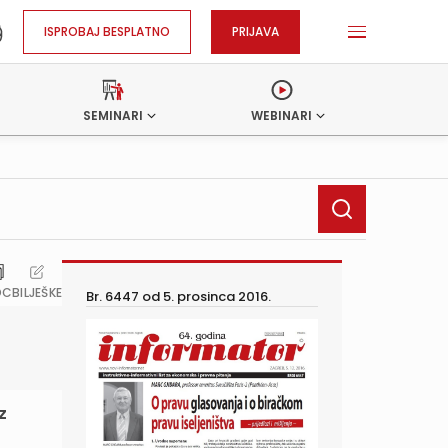
ISPROBAJ BESPLATNO
PRIJAVA
SEMINARI
WEBINARI
OC
BILJEŠKE
Br. 6447 od
5. prosinca 2016.
z