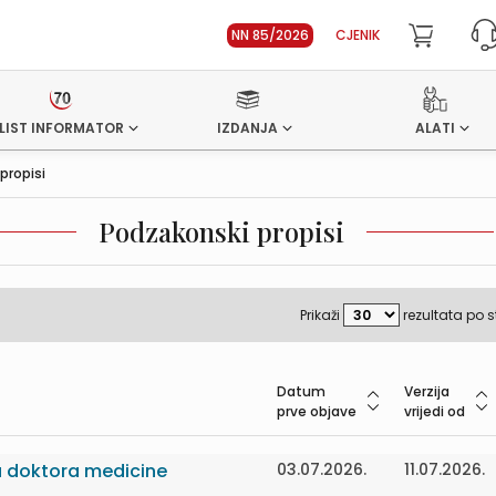
NN 85/2026
CJENIK
LIST INFORMATOR
IZDANJA
ALATI
propisi
Podzakonski propisi
Prikaži
rezultata po s
Datum
Verzija
prve objave
vrijedi od
ju doktora medicine
03.07.2026.
11.07.2026.