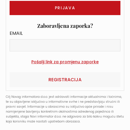
Zaboravljena zaporka?
EMAIL
REGISTRACIJA
Cilj Novog informatora d.o.o. jest održavati informacije aktualnima i točnima,
te su objavljene isključivo u informativne svrhe i ne predstavljaju stručni ili
pravni savjet. Informacije u obrascima su isključivo opće prirode i nisu
namijenjene bavljenju konkretnim okolnostima određenog pojedinca ili
subjekta, stoga Novi informator d.o.o. ne odgovara za bilo kakvu moguću štetu
koja korisniku može nastati upotrebom obrazaca.