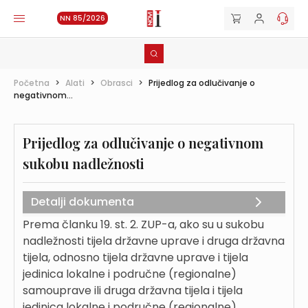
NN 85/2026
Početna
>
Alati
>
Obrasci
>
Prijedlog za odlučivanje o
negativnom...
Prijedlog za odlučivanje o negativnom
sukobu nadležnosti
Detalji dokumenta
Prema članku 19. st. 2. ZUP-a, ako su u sukobu
nadležnosti tijela državne uprave i druga državna
tijela, odnosno tijela državne uprave i tijela
jedinica lokalne i područne (regionalne)
samouprave ili druga državna tijela i tijela
jedinica lokalne i područne (regionalne)