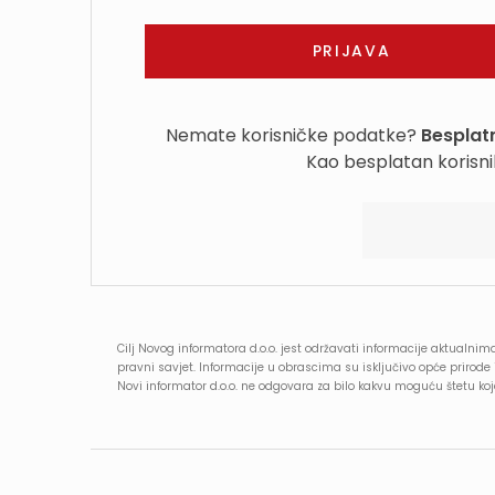
Nemate korisničke podatke?
Besplatn
Kao besplatan korisni
Cilj Novog informatora d.o.o. jest održavati informacije aktualnima
pravni savjet. Informacije u obrascima su isključivo opće prirod
Novi informator d.o.o. ne odgovara za bilo kakvu moguću štetu k