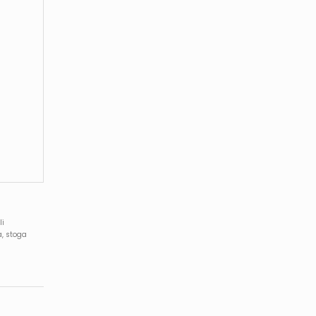
li
a, stoga