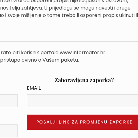
ih se tvrdi da osporeni propis nije suglasan s Ustavom,
sitelja zahtjeva. U prijedlogu se mogu navesti i druge
 i svoje mišljenje o tome treba li osporeni propis ukinuti il
rate biti korisnik portala www.informator.hr.
 pristupa ovisno o Vašem paketu.
Zaboravljena zaporka?
EMAIL