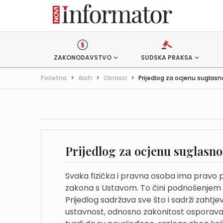
ZAKONODAVSTVO
SUDSKA PRAKSA
Početna
>
Alati
>
Obrasci
>
Prijedlog za ocjenu suglasno
Prijedlog za ocjenu suglasno
Svaka fizička i pravna osoba ima pravo p
zakona s Ustavom. To čini podnošenjem p
Prijedlog sadržava sve što i sadrži zahtj
ustavnost, odnosno zakonitost osporava, 