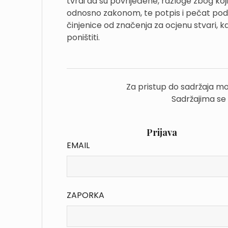
tvrdi da su povrijeđene, razloge zbog koj
odnosno zakonom, te potpis i pečat podno
činjenice od značenja za ocjenu stvari, kao
poništiti.
Za pristup do sadržaja mo
Sadržajima se
Prijava
EMAIL
ZAPORKA