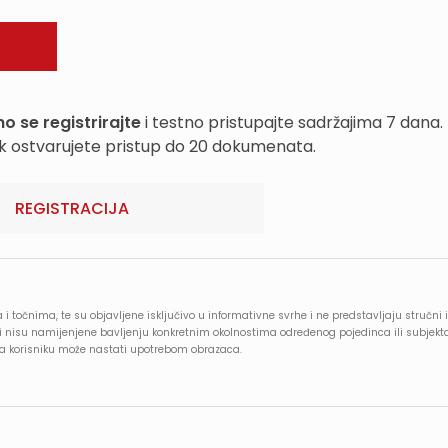
o se registrirajte
i testno pristupajte sadržajima 7 dana.
k ostvarujete pristup do 20 dokumenata.
REGISTRACIJA
 i točnima, te su objavljene isključivo u informativne svrhe i ne predstavljaju stručni i
e i nisu namijenjene bavljenju konkretnim okolnostima određenog pojedinca ili subjekt
oja korisniku može nastati upotrebom obrazaca.