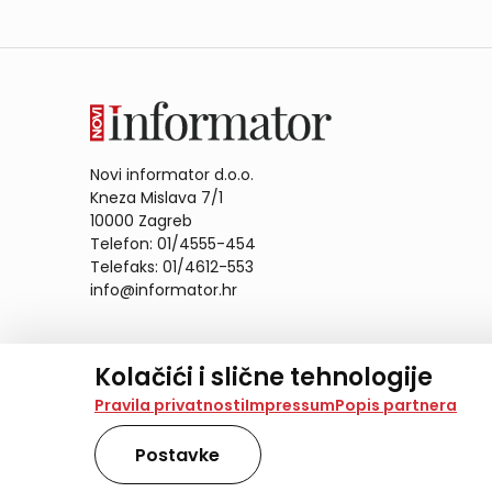
Novi informator d.o.o.
Kneza Mislava 7/1
10000 Zagreb
Telefon: 01/4555-454
Telefaks: 01/4612-553
info@informator.hr
PRATITE NAS:
Kolačići i slične tehnologije
Na našoj web stranici koristimo kolačiće i slične te
Pravila privatnosti
Impressum
Popis partnera
analiziramo promet na stranici te prikazujemo sadržaje
također koriste ove tehnologije.
Postavke
Odabirom opcije „Samo nužno“ prihvaćate samo one ko
obradu svih kolačića potrebnih za analitiku i marke