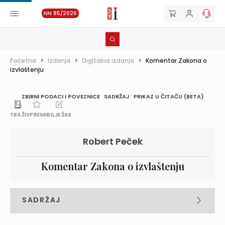
NN 85/2026
Početna
>
Izdanja
>
Digitalna izdanja
>
Komentar Zakona o
izvlaštenju
ZBIRNI PODACI I POVEZNICE
SADRŽAJ
PRIKAZ U ČITAČU (BETA)
TRAŽI
SPREMI
BILJEŠKE
Robert Peček
Komentar Zakona o izvlaštenju
SADRŽAJ
PREDGOVOR