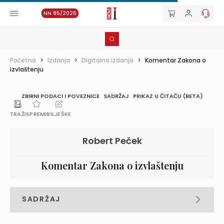
NN 85/2026
Početna
>
Izdanja
>
Digitalna izdanja
>
Komentar Zakona o
izvlaštenju
ZBIRNI PODACI I POVEZNICE
SADRŽAJ
PRIKAZ U ČITAČU (BETA)
TRAŽI
SPREMI
BILJEŠKE
Robert Peček
Komentar Zakona o izvlaštenju
SADRŽAJ
PREDGOVOR