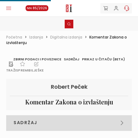
NN 85/2026
Početna
>
Izdanja
>
Digitalna izdanja
>
Komentar Zakona o
izvlaštenju
ZBIRNI PODACI I POVEZNICE
SADRŽAJ
PRIKAZ U ČITAČU (BETA)
TRAŽI
SPREMI
BILJEŠKE
Robert Peček
Komentar Zakona o izvlaštenju
SADRŽAJ
PREDGOVOR