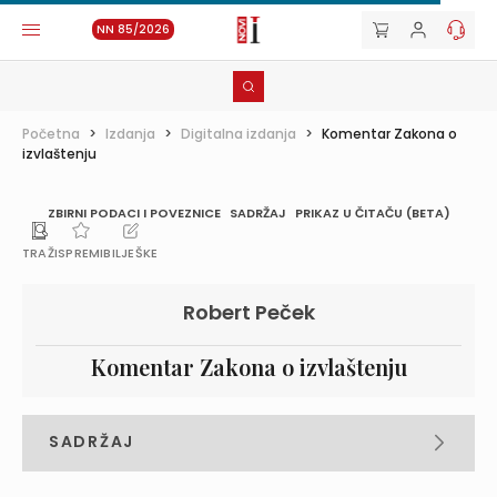
NN 85/2026
Početna
>
Izdanja
>
Digitalna izdanja
>
Komentar Zakona o
izvlaštenju
ZBIRNI PODACI I POVEZNICE
SADRŽAJ
PRIKAZ U ČITAČU (BETA)
TRAŽI
SPREMI
BILJEŠKE
Robert Peček
Komentar Zakona o izvlaštenju
SADRŽAJ
PREDGOVOR