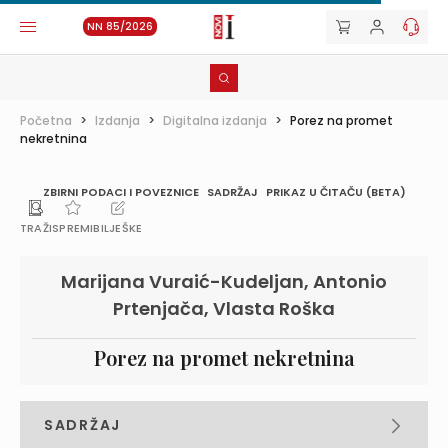
NN 85/2026
Početna
>
Izdanja
>
Digitalna izdanja
>
Porez na promet
nekretnina
ZBIRNI PODACI I POVEZNICE
SADRŽAJ
PRIKAZ U ČITAČU (BETA)
TRAŽI
SPREMI
BILJEŠKE
Marijana Vuraić-Kudeljan, Antonio
Prtenjača, Vlasta Roška
Porez na promet nekretnina
SADRŽAJ